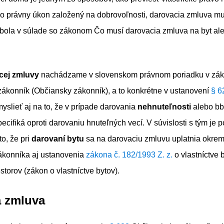
 o právny úkon založený na dobrovoľnosti, darovacia zmluva mus
y bola v súlade so zákonom Čo musí darovacia zmluva na byt
al
cej zmluvy
nachádzame v slovenskom právnom poriadku v zák
zákonník (Občiansky zákonník), a to konkrétne v ustanovení
§ 6
yslieť aj na to, že v prípade darovania
nehnuteľnosti
alebo bb
pecifiká oproti darovaniu hnuteľných vecí. V súvislosti s tým je 
to, že pri
darovaní bytu
sa na darovaciu zmluvu uplatnia okrem
konníka aj ustanovenia
zákona č. 182/1993 Z. z.
o vlastníctve 
storov (zákon o vlastníctve bytov).
a zmluva