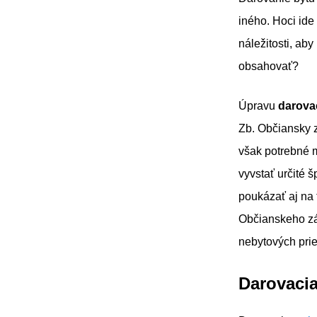
iného. Hoci ide
náležitosti, ab
obsahovať?
Úpravu
darova
Zb. Občiansky 
však potrebné m
vyvstať určité š
poukázať aj na 
Občianskeho zá
nebytových prie
Darovaci