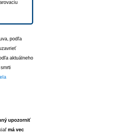
darovaciu
uva, podľa
uzavrieť
podľa aktuálneho
smrti
ela
nný upozorniť
kiaľ
má vec