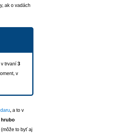
dy, ak o vadách
v trvaní
3
moment, v
 daru
,
a to v
m
hrubo
 (môže to byť aj