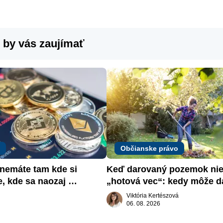
 by vás zaujímať
Občianske právo
emáte tam kde si 
Keď darovaný pozemok nie 
e, kde sa naozaj 
„hotová vec“: kedy môže da
žiadať dar späť
Viktória Kertészová
06. 08. 2026