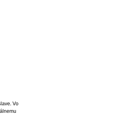
slave. Vo
iálnemu