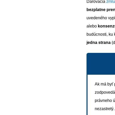
Darovacia
zmlu
bezplatne pre
uvedeného vypl
alebo
konsenzu
budúcnosti, ku 
jedna strana
(d
Ak má byť
zodpovedá v
právneho ú
nezastretý.