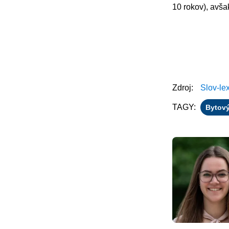
10 rokov), avša
Zdroj:
Slov-le
TAGY:
Bytov