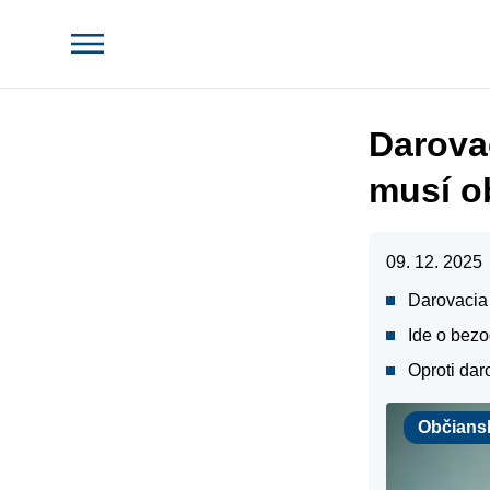
Darova
musí o
09. 12. 2025
Darovacia
Ide o bezo
Oproti dar
Právo
Občians