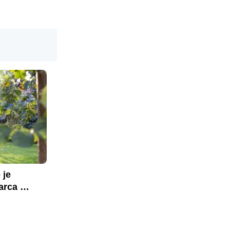
je 
rca 