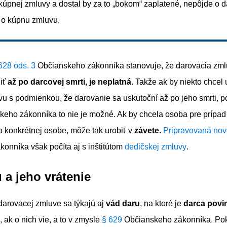
 kúpnej zmluvy a dostal by za to „bokom“ zaplatené, nepôjde o 
 o kúpnu zmluvu.
628 ods. 3
Občianskeho zákonníka stanovuje, že darovacia zml
niť
až po darcovej smrti, je neplatná
. Takže ak by niekto chcel 
u s podmienkou, že darovanie sa uskutoční až po jeho smrti, 
eho zákonníka to nie je možné. Ak by chcela osoba pre prípad 
 konkrétnej osobe, môže tak urobiť v
závete.
Pripravovaná nov
onníka však počíta aj s inštitútom
dedičskej zmluvy
.
 a jeho vrátenie
darovacej zmluve sa týkajú aj
vád daru
, na ktoré je
darca povi
 ak o nich vie, a to v zmysle
§ 629
Občianskeho zákonníka. Po