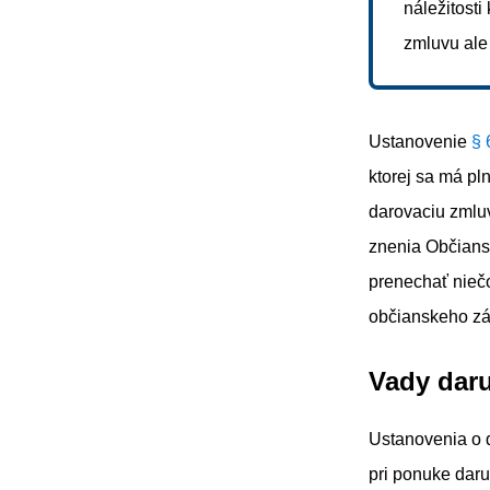
náležitosti
zmluvu ale
Ustanovenie
§ 
ktorej sa má pl
darovaciu zmluv
znenia Občiansk
prenechať niečo
občianskeho zák
Vady daru
Ustanovenia o 
pri ponuke daru,