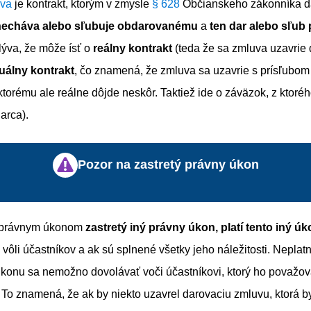
va
je kontrakt, ktorým v zmysle
§ 628
Občianskeho zákonníka d
necháva alebo sľubuje obdarovanému
a
ten dar alebo sľub 
ýva, že môže ísť o
reálny kontrakt
(teda že sa zmluva uzavrie 
álny kontrakt
, čo znamená, že zmluva sa uzavrie s prísľubom
ktorému ale reálne dôjde neskôr. Taktiež ide o záväzok, z ktoré
arca).
Pozor na zastretý právny úkon
 právnym úkonom
zastretý iný právny úkon, platí tento iný ú
ôli účastníkov a ak sú splnené všetky jeho náležitosti. Neplatn
konu sa nemožno dovolávať voči účastníkovi, ktorý ho považov
 To znamená, že ak by niekto uzavrel darovaciu zmluvu, ktorá by