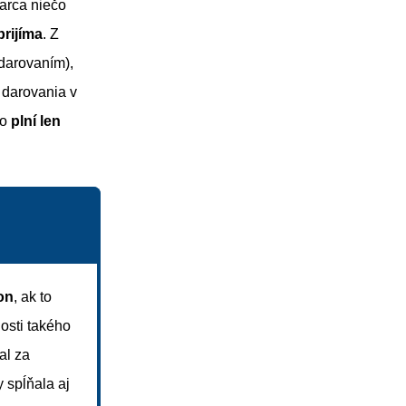
arca niečo
prijíma
. Z
darovaním),
 darovania v
ho
plní len
kon
, ak to
osti takého
al za
 spĺňala aj