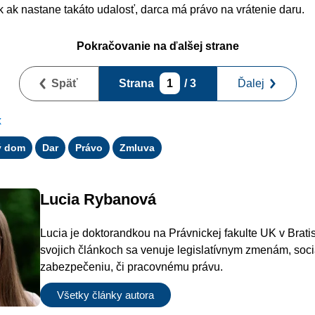
k ak nastane takáto udalosť, darca má právo na vrátenie daru.
Pokračovanie na ďalšej strane
Späť
Strana
1
/ 3
Ďalej
x
ý dom
Dar
Právo
Zmluva
Lucia Rybanová
Lucia je doktorandkou na Právnickej fakulte UK v Brati
svojich článkoch sa venuje legislatívnym zmenám, soc
zabezpečeniu, či pracovnému právu.
Všetky články autora