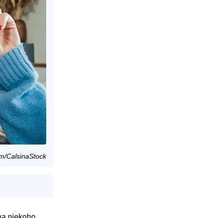
om/CalsinaStock
na niekoho