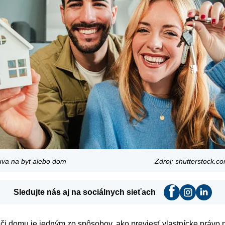
uva na byt alebo dom
Zdroj: shutterstock.c
Sledujte nás aj na sociálnych sieťach
či domu je jedným zo spôsobov, ako previesť vlastnícke právo 