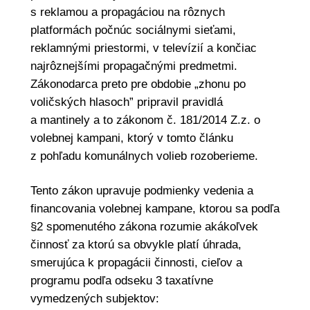
s reklamou a propagáciou na rôznych
platformách počnúc sociálnymi sieťami,
reklamnými priestormi, v televízií a končiac
najrôznejšími propagačnými predmetmi.
Zákonodarca preto pre obdobie „zhonu po
voličských hlasoch” pripravil pravidlá
a mantinely a to zákonom č. 181/2014 Z.z. o
volebnej kampani, ktorý v tomto článku
z pohľadu komunálnych volieb rozoberieme.
Tento zákon upravuje podmienky vedenia a
financovania volebnej kampane, ktorou sa podľa
§2 spomenutého zákona rozumie akákoľvek
činnosť za ktorú sa obvykle platí úhrada,
smerujúca k propagácii činnosti, cieľov a
programu podľa odseku 3 taxatívne
vymedzených subjektov: