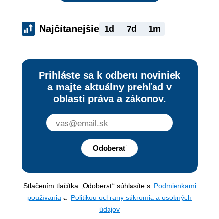
Najčítanejšie
1d
7d
1m
Prihláste sa k odberu noviniek
a majte aktuálny prehľad v
oblasti práva a zákonov.
Odoberať
Stlačením tlačítka „Odoberať“ súhlasíte s
Podmienkami
používania
a
Politikou ochrany súkromia a osobných
údajov