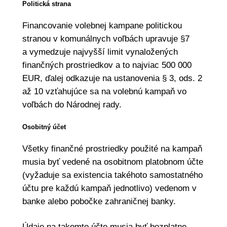
Politická strana
Financovanie volebnej kampane politickou
stranou v komunálnych voľbách upravuje §7
a vymedzuje najvyšší limit vynaložených
finančných prostriedkov a to najviac 500 000
EUR, ďalej odkazuje na ustanovenia § 3, ods. 2
až 10 vzťahujúce sa na volebnú kampaň vo
voľbách do Národnej rady.
Osobitný účet
Všetky finančné prostriedky použité na kampaň
musia byť vedené na osobitnom platobnom účte
(vyžaduje sa existencia takéhoto samostatného
účtu pre každú kampaň jednotlivo) vedenom v
banke alebo pobočke zahraničnej banky.
Údaje na takomto účte musia byť
bezplatne,