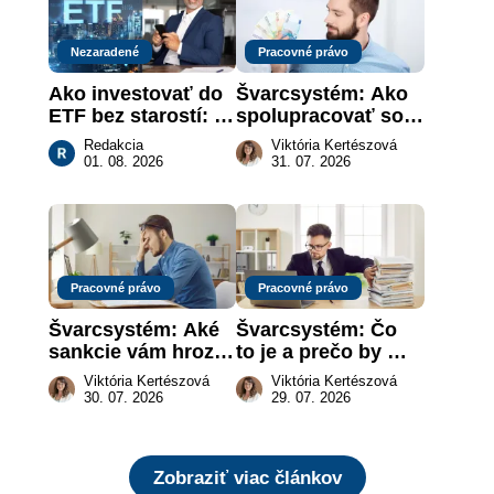
Nezaradené
Pracovné právo
Ako investovať do 
Švarcsystém: Ako 
ETF bez starostí: 
spolupracovať so 
Investičné plány, 
živnostníkom 
Redakcia
Viktória Kertészová
ktoré urobia prácu 
legálne a bez 
01. 08. 2026
31. 07. 2026
za vás
rizika?
Pracovné právo
Pracovné právo
Švarcsystém: Aké 
Švarcsystém: Čo 
sankcie vám hrozia 
to je a prečo by 
a prečo nestačí 
vás to malo 
Viktória Kertészová
Viktória Kertészová
zaplatiť pokutu?
zaujímať
30. 07. 2026
29. 07. 2026
Zobraziť viac článkov