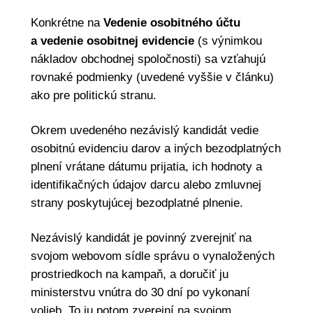
Konkrétne na
Vedenie osobitného účtu
a vedenie osobitnej evidencie
(s výnimkou
nákladov obchodnej spoločnosti) sa vzťahujú
rovnaké podmienky (uvedené vyššie v článku)
ako pre politickú stranu.
Okrem uvedeného nezávislý kandidát vedie
osobitnú evidenciu darov a iných bezodplatných
plnení vrátane dátumu prijatia, ich hodnoty a
identifikačných údajov darcu alebo zmluvnej
strany poskytujúcej bezodplatné plnenie.
Nezávislý kandidát je povinný zverejniť na
svojom webovom sídle správu o vynaložených
prostriedkoch na kampaň, a doručiť ju
ministerstvu vnútra do 30 dní po vykonaní
volieb. To ju potom zverejní na svojom