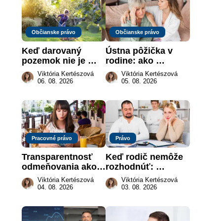
Občianske právo
Občianske právo
Keď darovaný 
Ústna pôžička v 
pozemok nie je 
rodine: ako 
„hotová vec“: kedy 
vymôcť peniaze, 
Viktória Kertészová
Viktória Kertészová
môže darca žiadať 
keď na papieri nie 
06. 08. 2026
05. 08. 2026
dar späť
je takmer nič
Pracovné právo
Právo
Transparentnosť 
Keď rodič nemôže 
odmeňovania ako 
rozhodnúť: 
právna povinnosť: 
nahradenie prejavu 
Viktória Kertészová
Viktória Kertészová
revolúcia na 
vôle súdom v 
04. 08. 2026
03. 08. 2026
slovenskom trhu 
záujme dieťaťa
práce