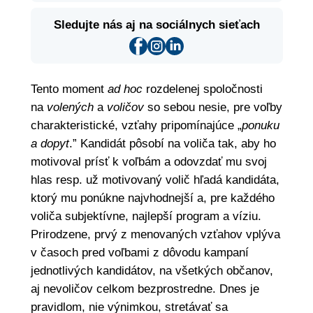
Sledujte nás aj na sociálnych sieťach
Tento moment
ad hoc
rozdelenej spoločnosti
na
volených
a
voličov
so sebou nesie, pre voľby
charakteristické, vzťahy pripomínajúce „
ponuku
a dopyt
.” Kandidát pôsobí na voliča tak, aby ho
motivoval prísť k voľbám a odovzdať mu svoj
hlas resp. už motivovaný volič hľadá kandidáta,
ktorý mu ponúkne najvhodnejší a, pre každého
voliča subjektívne, najlepší program a víziu.
Prirodzene, prvý z menovaných vzťahov vplýva
v časoch pred voľbami z dôvodu kampaní
jednotlivých kandidátov, na všetkých občanov,
aj nevoličov celkom bezprostredne. Dnes je
pravidlom, nie výnimkou, stretávať sa