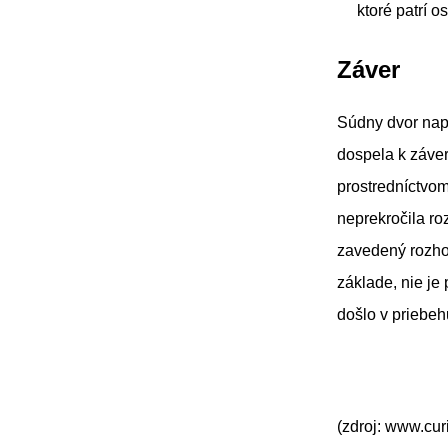
ktoré patrí 
Záver
Súdny dvor nap
dospela k záve
prostredníctvo
neprekročila ro
zavedený rozho
základe, nie je
došlo v priebeh
(zdroj: www.cur