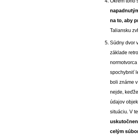
Okrem toho 
napadnutým 
na to, aby 
Taliansku zv
Súdny dvor v
základe retr
normotvorca 
spochybniť l
boli známe v 
nejde, keďže
údajov objek
situáciu. V t
uskutočnený
celým súbor