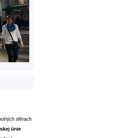
nohých sférach
skej únie