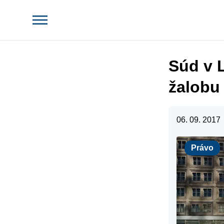
Súd v 
žalobu
06. 09. 2017
Právo
Právo