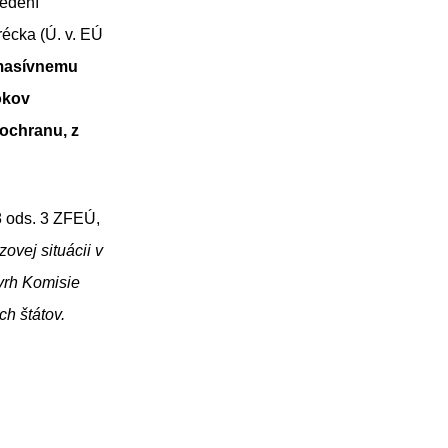
vedení
récka (Ú. v. EÚ
 masívnemu
okov
ochranu, z
8 ods. 3 ZFEÚ,
ovej situácii v
ávrh Komisie
ch štátov.