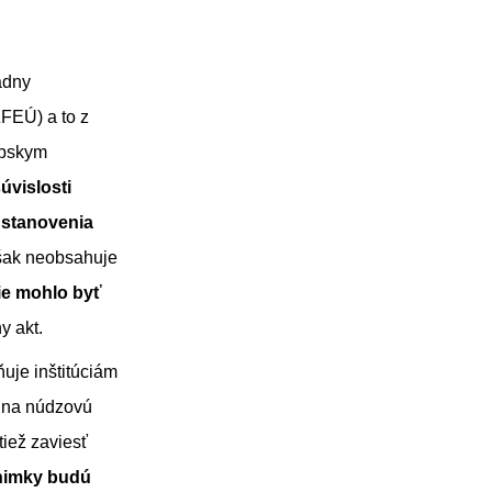
iadny
ZFEÚ) a to z
ópskym
súvislosti
 ustanovenia
však neobsahuje
ie mohlo byť
y akt.
uje inštitúciám
ď na núdzovú
tiež zaviesť
nimky budú