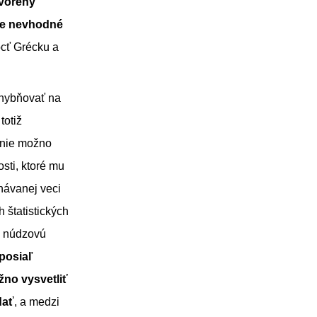
vorený
ne nevhodné
ôcť Grécku a
chybňovať na
totiž
enie možno
sti, ktoré mu
dnávanej veci
štatistických
ú núdzovú
posiaľ
no vysvetliť
dať
, a medzi