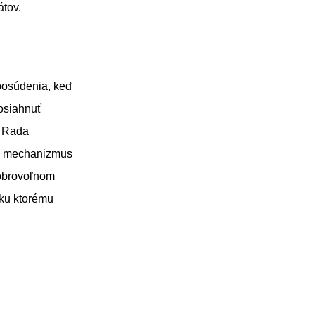
átov.
posúdenia, keď
osiahnuť
e Rada
 že mechanizmus
dobrovoľnom
 ku ktorému