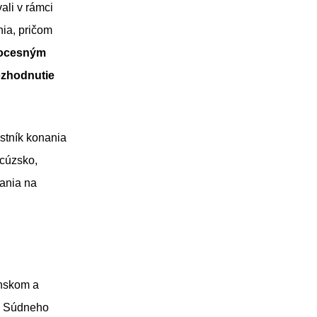
li v rámci
nia, pričom
procesným
ozhodnutie
stník konania
ncúzsko,
nania na
nskom a
y Súdneho