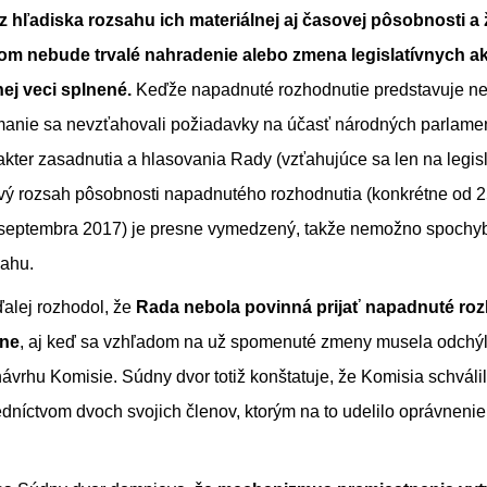
z hľadiska rozsahu ich materiálnej aj časovej pôsobnosti a 
om nebude trvalé nahradenie alebo zmena legislatívnych akt
ej veci splnené.
Keďže napadnuté rozhodnutie predstavuje nele
ímanie sa nevzťahovali požiadavky na účasť národných parlamen
akter zasadnutia a hlasovania Rady (vzťahujúce sa len na legisl
vý rozsah pôsobnosti napadnutého rozhodnutia (konkrétne od 
 septembra 2017) je presne vymedzený, takže nemožno spochyb
ahu.
alej rozhodol, že
Rada nebola povinná prijať napadnuté ro
ne
, aj keď sa vzhľadom na už spomenuté zmeny musela odchýl
vrhu Komisie. Súdny dvor totiž konštatuje, že Komisia schvál
edníctvom dvoch svojich členov, ktorým na to udelilo oprávneni