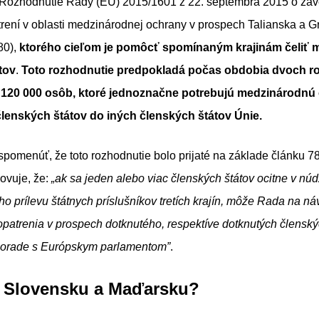
Rozhodnutie Rady (EÚ) 2015/1601 z 22. septembra 2015 o za
ení v oblasti medzinárodnej ochrany v prospech Talianska a G
80),
ktorého cieľom je pomôcť spomínaným krajinám čeliť
tov
.
Toto rozhodnutie predpokladá počas obdobia dvoch r
 120 000 osôb, ktoré jednoznačne potrebujú medzinárodnú 
lenských štátov do iných členských štátov Únie.
pomenúť, že toto rozhodnutie bolo prijaté na základe článku 7
ovuje, že:
„ak sa jeden alebo viac členských štátov ocitne v núdz
o prílevu štátnych príslušníkov tretích krajín, môže Rada na n
opatrenia v prospech dotknutého, respektíve dotknutých členský
porade s Európskym parlamentom”
.
o Slovensku a Maďarsku?