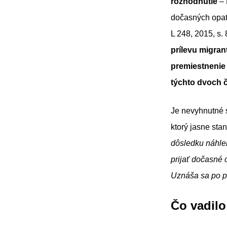
rozhodnutie
– 
dočasných opatr
L 248, 2015, s. 
prílevu migran
premiestnenie
týchto dvoch č
Je nevyhnutné s
ktorý jasne stan
dôsledku náhleh
prijať dočasné 
Uznáša sa po 
Čo vadil