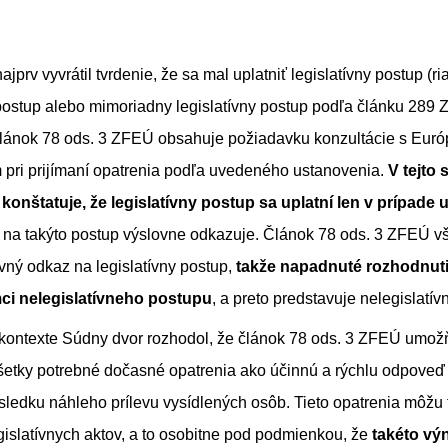
jprv vyvrátil tvrdenie, že sa mal uplatniť legislatívny postup (r
 postup alebo mimoriadny legislatívny postup podľa článku 289 
článok 78 ods. 3 ZFEÚ obsahuje požiadavku konzultácie s Eur
pri prijímaní opatrenia podľa uvedeného ustanovenia.
V tejto 
konštatuje, že legislatívny postup sa uplatní len v prípade
ré na takýto postup výslovne odkazuje. Článok 78 ods. 3 ZFEÚ 
vný odkaz na legislatívny postup,
takže napadnuté rozhodnut
mci nelegislatívneho postupu
, a preto predstavuje nelegislatívn
ontexte Súdny dvor rozhodol, že článok 78 ods. 3 ZFEÚ umožň
všetky potrebné dočasné opatrenia ako účinnú a rýchlu odpove
ôsledku náhleho prílevu vysídlených osôb. Tieto opatrenia môžu 
gislatívnych aktov, a to osobitne pod podmienkou, že
takéto vý