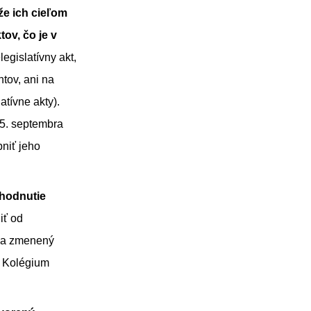
že ich cieľom
ov, čo je v
gislatívny akt,
tov, ani na
atívne akty).
25. septembra
niť jeho
zhodnutie
iť od
ila zmenený
e Kolégium