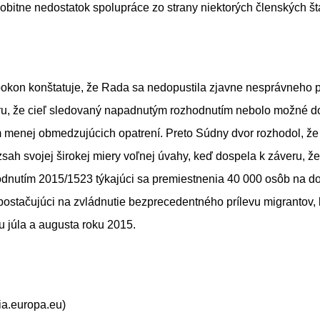
osobitne nedostatok spolupráce zo strany niektorých členských št
okon konštatuje, že Rada sa nedopustila zjavne nesprávneho 
ru, že cieľ sledovaný napadnutým rozhodnutím nebolo možné d
m menej obmedzujúcich opatrení. Preto Súdny dvor rozhodol, ž
zsah svojej širokej miery voľnej úvahy, keď dospela k záveru,
dnutím 2015/1523 týkajúci sa premiestnenia 40 000 osôb na 
 postačujúci na zvládnutie bezprecedentného prílevu migrantov,
u júla a augusta roku 2015.
ia.europa.eu)