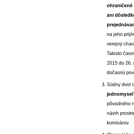
ohraničené 
ani dôsledk
prejednávan
na jeho prij
verejný char
Takisto časo
2015 do 26.
dočasnú pov
Súdny dvor ď
jednomyseľ
pôvodného ná
návrh prostr
komisárov.