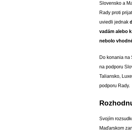
Slovensko a Ma
Rady proti prij
uviedli jednak
vadám alebo k
nebolo vhodné
Do konania na 
na podporu Slo
Taliansko, Luxe
podporu Rady.
Rozhodnu
Svojím rozsud
Maďarskom zam