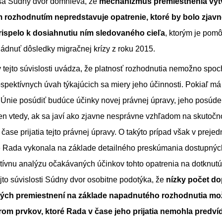
sa Súdny dvor domnieva, že
mechanizmus premiestnenia vyt
rozhodnutím nepredstavuje opatrenie, ktoré by bolo zjav
prispelo k dosiahnutiu ním sledovaného cieľa
, ktorým je pom
ládnuť dôsledky migračnej krízy z roku 2015.
 tejto súvislosti uvádza, že platnosť rozhodnutia nemožno spo
ospektívnych úvah týkajúcich sa miery jeho účinnosti. Pokiaľ má 
Únie posúdiť budúce účinky novej právnej úpravy, jeho posúd
en vtedy, ak sa javí ako zjavne nesprávne vzhľadom na skutočno
čase prijatia tejto právnej úpravy. O takýto prípad však v preje
 Rada vykonala na základe detailného preskúmania dostupných 
tívnu analýzu očakávaných účinkov tohto opatrenia na dotknut
ejto súvislosti Súdny dvor osobitne podotýka, že
nízky počet do
ch premiestnení na základe napadnutého rozhodnutia mož
om prvkov, ktoré Rada v čase jeho prijatia nemohla predví