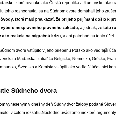
ďarsko, ktoré rovnako ako Česká republika a Rumunsko hlasova
atiu tohto rozhodnutia, sa na Súdnom dvore domáhali jeho zruše
dôvody
, ktoré majú preukázať,
že pri jeho prijímaní došlo k 
 výberu nesprávneho právneho základu
, a jednak, že
toto r
 ako reakcia na migračnú krízu
, a ani potrebné na tento účel.
Súdnom dvore vstúpilo v jeho priebehu Poľsko ako vedľajší úča
venska a Maďarska, zatiaľ čo Belgicko, Nemecko, Grécko, Fra
mbursko, Švédsko a Komisia vstúpili ako vedľajší účastníci ko
tie Súdneho dvora
kom vyneseným v dnešný deň Súdny dvor žaloby podané Slove
ietol v celom rozsahu.Následne uvádzame niektoré argument