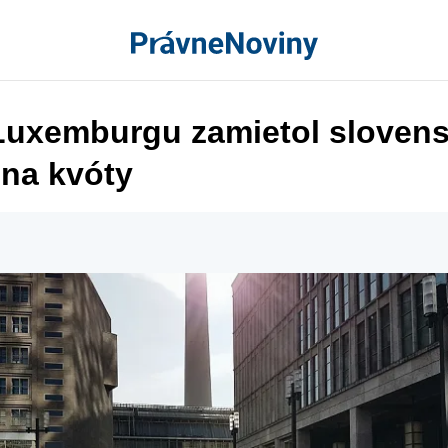
Luxemburgu zamietol sloven
 na kvóty