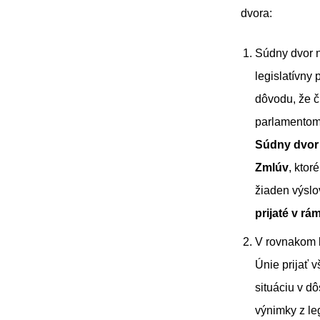
dvora:
Súdny dvor na
legislatívny
dôvodu, že 
parlamentom 
Súdny dvor 
Zmlúv
, kto
žiaden výslo
prijaté v rá
V rovnakom k
Únie prijať 
situáciu v d
výnimky z le