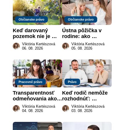
Občianske právo
Občianske právo
Keď darovaný 
Ústna pôžička v 
pozemok nie je 
rodine: ako 
„hotová vec“: kedy 
vymôcť peniaze, 
Viktória Kertészová
Viktória Kertészová
môže darca žiadať 
keď na papieri nie 
06. 08. 2026
05. 08. 2026
dar späť
je takmer nič
Pracovné právo
Právo
Transparentnosť 
Keď rodič nemôže 
odmeňovania ako 
rozhodnúť: 
právna povinnosť: 
nahradenie prejavu 
Viktória Kertészová
Viktória Kertészová
revolúcia na 
vôle súdom v 
04. 08. 2026
03. 08. 2026
slovenskom trhu 
záujme dieťaťa
práce