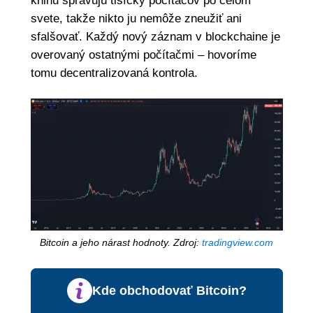
knihu spravujú tisícky počítačov po celom
svete, takže nikto ju nemôže zneužiť ani
sfalšovať. Každý nový záznam v blockchaine je
overovaný ostatnými počítačmi – hovoríme
tomu decentralizovaná kontrola.
Bitcoin a jeho nárast hodnoty. Zdroj:
tradingview.com
Kde obchodovať Bitcoin?