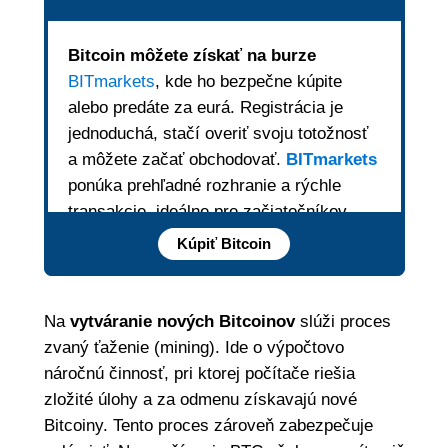
Bitcoin môžete získať na burze
BITmarkets
, kde ho bezpečne kúpite
alebo predáte za eurá. Registrácia je
jednoduchá, stačí overiť svoju totožnosť
a môžete začať obchodovať.
BITmarkets
ponúka prehľadné rozhranie a rýchle
transakcie, ideálne pre začiatočníkov,
ktorí chcú vstúpiť do sveta kryptomien.
Kúpiť Bitcoin
Na
vytváranie nových Bitcoinov
slúži proces
zvaný ťaženie (mining). Ide o výpočtovo
náročnú činnosť, pri ktorej počítače riešia
zložité úlohy a za odmenu získavajú nové
Bitcoiny. Tento proces zároveň zabezpečuje