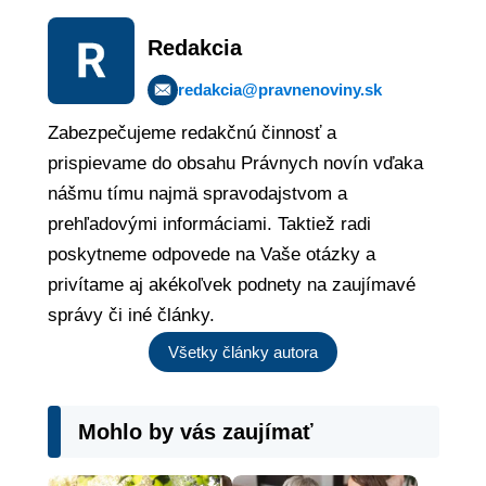
Redakcia
redakcia@pravnenoviny.sk
Zabezpečujeme redakčnú činnosť a
prispievame do obsahu Právnych novín vďaka
nášmu tímu najmä spravodajstvom a
prehľadovými informáciami. Taktiež radi
poskytneme odpovede na Vaše otázky a
privítame aj akékoľvek podnety na zaujímavé
správy či iné články.
Všetky články autora
Mohlo by vás zaujímať