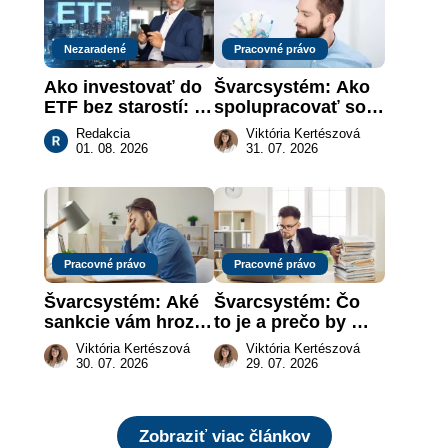
Nezaradené
Pracovné právo
Ako investovať do 
Švarcsystém: Ako 
ETF bez starostí: 
spolupracovať so 
Investičné plány, 
živnostníkom 
Redakcia
Viktória Kertészová
ktoré urobia prácu 
legálne a bez 
01. 08. 2026
31. 07. 2026
za vás
rizika?
Pracovné právo
Pracovné právo
Švarcsystém: Aké 
Švarcsystém: Čo 
sankcie vám hrozia 
to je a prečo by 
a prečo nestačí 
vás to malo 
Viktória Kertészová
Viktória Kertészová
zaplatiť pokutu?
zaujímať
30. 07. 2026
29. 07. 2026
Zobraziť viac článkov