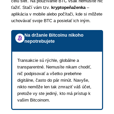
celú sieť. Na používanie BTC však nemusíte nič
ťažiť. Stačí vám tzv.
kryptopeňaženka
–
aplikácia v mobile alebo počítači, kde si môžete
uchovávať svoje BTC a posielať ich iným.
Na držanie Bitcoinu nikoho
nepotrebujete
Transakcie sú rýchle, globálne a
transparentné. Nemusíte nikam chodiť,
nič podpisovať a všetko prebehne
digitálne, často do pár minút. Navyše,
nikto nemôže len tak zmraziť váš účet,
pretože vy ste jediný, kto má prístup k
vašim Bitcoinom.