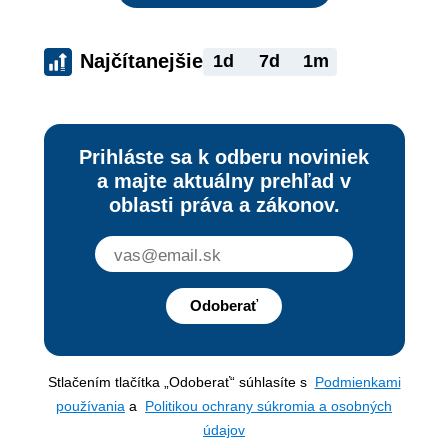
Najčítanejšie
1d
7d
1m
Prihláste sa k odberu noviniek
a majte aktuálny prehľad v
oblasti práva a zákonov.
Odoberať
Stlačením tlačítka „Odoberať“ súhlasíte s
Podmienkami
používania
a
Politikou ochrany súkromia a osobných
údajov