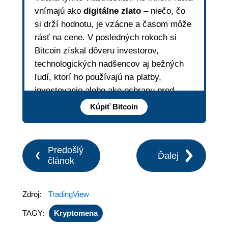
vnímajú ako
digitálne zlato
– niečo, čo
si drží hodnotu, je vzácne a časom môže
rásť na cene. V posledných rokoch si
Bitcoin získal dôveru investorov,
technologických nadšencov aj bežných
ľudí, ktorí ho používajú na platby,
investovanie alebo ako ochranu pred
infláciou.
Kúpiť Bitcoin
Predošlý
Ďalej
článok
Zdroj:
TradingView
TAGY:
Kryptomena