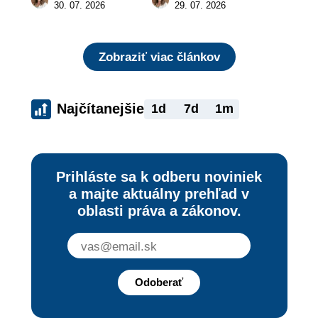
zaplatiť pokutu?
zaujímať
30. 07. 2026
29. 07. 2026
Zobraziť viac článkov
Najčítanejšie
1d
7d
1m
Prihláste sa k odberu noviniek
a majte aktuálny prehľad v
oblasti práva a zákonov.
Odoberať