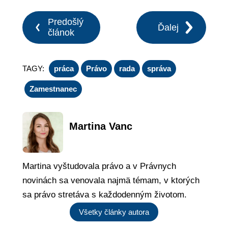
Predošlý
Ďalej
článok
TAGY:
práca
Právo
rada
správa
Zamestnanec
Martina Vanc
Martina vyštudovala právo a v Právnych
novinách sa venovala najmä témam, v ktorých
sa právo stretáva s každodenným životom.
Všetky články autora