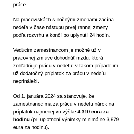
práce.
Na pracoviskách s nočnými zmenami začína
nedeľa v čase nástupu prvej rannej zmeny
podľa rozvrhu a končí po uplynutí 24 hodín.
Vedúcim zamestnancom je možné už v
pracovnej zmluve dohodnúť mzdu, ktorá
zohľadňuje prácu v nedeľu; v takom prípade im
už dodatočný príplatok za prácu v nedeľu
neprináleží.
Od 1. januára 2024 sa stanovuje, že
zamestnanec má za prácu v nedeľu nárok na
príplatok najmenej vo výške
4,310 eura za
hodinu
(pri uplatnení výnimky minimálne 3,879
eura za hodinu).