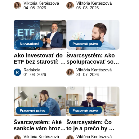
právna povinnosť: 
nahradenie prejavu 
Viktória Kertészová
Viktória Kertészová
revolúcia na 
vôle súdom v 
04. 08. 2026
03. 08. 2026
slovenskom trhu 
záujme dieťaťa
práce
Nezaradené
Pracovné právo
Ako investovať do 
Švarcsystém: Ako 
ETF bez starostí: 
spolupracovať so 
Investičné plány, 
živnostníkom 
Redakcia
Viktória Kertészová
ktoré urobia prácu 
legálne a bez 
01. 08. 2026
31. 07. 2026
za vás
rizika?
Pracovné právo
Pracovné právo
Švarcsystém: Aké 
Švarcsystém: Čo 
sankcie vám hrozia 
to je a prečo by 
a prečo nestačí 
vás to malo 
Viktória Kertészová
Viktória Kertészová