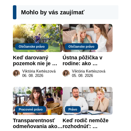
Mohlo by vás zaujímať
Občianske právo
Občianske právo
Keď darovaný 
Ústna pôžička v 
pozemok nie je 
rodine: ako 
„hotová vec“: kedy 
vymôcť peniaze, 
Viktória Kertészová
Viktória Kertészová
môže darca žiadať 
keď na papieri nie 
06. 08. 2026
05. 08. 2026
dar späť
je takmer nič
Pracovné právo
Právo
Transparentnosť 
Keď rodič nemôže 
odmeňovania ako 
rozhodnúť: 