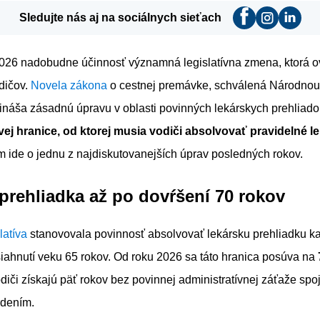
Sledujte nás aj na sociálnych sieťach
026 nadobudne účinnosť významná legislatívna zmena, ktorá ov
dičov.
Novela zákona
o cestnej premávke, schválená Národnou
rináša zásadnú úpravu v oblasti povinných lekárskych prehliado
ej hranice, od ktorej musia vodiči absolvovať pravidelné l
om ide o jednu z najdiskutovanejších úprav posledných rokov.
prehliadka až po dovŕšení 70 rokov
latíva
stanovovala povinnosť absolvovať lekársku prehliadku k
iahnutí veku 65 rokov. Od roku 2026 sa táto hranica posúva na
iči získajú päť rokov bez povinnej administratívnej záťaže spo
rdením.