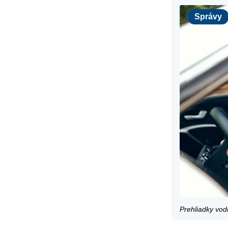
Správy
Správy
Prehliadky vod