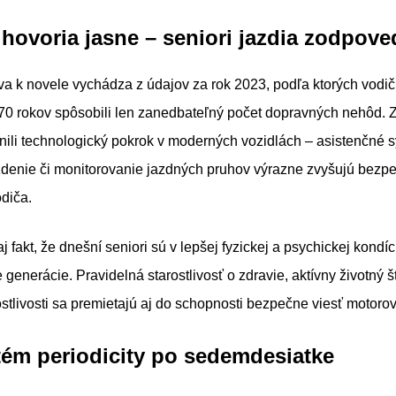
y hovoria jasne – seniori jazdia zodpov
 k novele vychádza z údajov za rok 2023, podľa ktorých vodič
 70 rokov spôsobili len zanedbateľný počet dopravných nehôd.
ili technologický pokrok v moderných vozidlách – asistenčné 
denie či monitorovanie jazdných pruhov výrazne zvyšujú bezpeč
diča.
 fakt, že dnešní seniori sú v lepšej fyzickej a psychickej kondíc
generácie. Pravidelná starostlivosť o zdravie, aktívny životný š
ostlivosti sa premietajú aj do schopnosti bezpečne viesť motoro
ém periodicity po sedemdesiatke