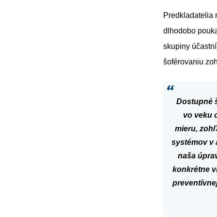
Predkladatelia 
dlhodobo poukaz
skupiny účastní
šoférovaniu zo
Dostupné
vo
veku
mieru,
zohľ
systémov
v
naša
úpra
konkrétne
v
preventívne