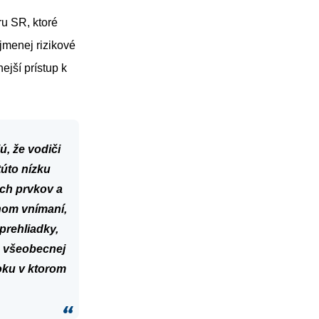
ru SR, ktoré
jmenej rizikové
jší prístup k
ú,
že
vodiči
túto
nízku
ch
prvkov
a
vnom
vnímaní,
prehliadky,
všeobecnej
oku
v
ktorom