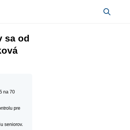
v sa od
ková
5 na 70
ntrolu pre
iu seniorov.