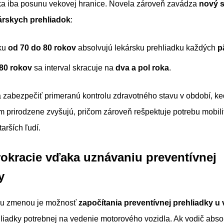
a iba posunu vekovej hranice. Novela zároveň zavádza
nový 
kárskych prehliadok
:
eku
od 70 do 80 rokov
absolvujú lekársku prehliadku každých
p
80 rokov
sa interval skracuje na
dva a pol roka
.
zabezpečiť primeranú kontrolu zdravotného stavu v období, keď
 prirodzene zvyšujú, pričom zároveň rešpektuje potrebu mobili
arších ľudí.
okracie vďaka uznávaniu preventívnej
y
ou zmenou je možnosť
započítania preventívnej prehliadky 
liadky potrebnej na vedenie motorového vozidla. Ak vodič abso