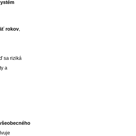
systém
äť rokov
,
 sa riziká
ty a
u všeobecného
lvuje