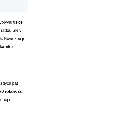
plyvní tisíce
 radou SR v
k. Novinkou je
ekárske
aždých päť
70 rokov
, čo
jenej s