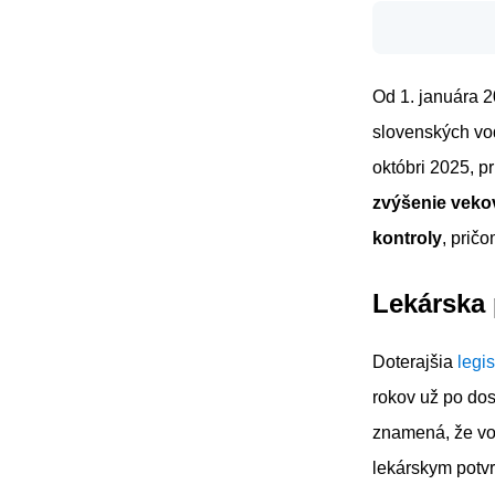
Od 1. januára 2
slovenských vo
októbri 2025, p
zvýšenie vekov
kontroly
, prič
Lekárska 
Doterajšia
legis
rokov už po dos
znamená, že vod
lekárskym potv