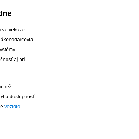
edne
i vo vekovej
 Zákonodarcovia
systémy,
nosť aj pri
ii než
týl a dostupnosť
vé
vozidlo
.