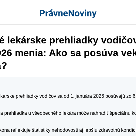
é lekárske prehliadky vodičo
026 menia: Ako sa posúva ve
a?
kárske prehliadky vodičov sa od 1. januára 2026 posúvajú zo 6
a prehliadka u všeobecného lekára môže nahradiť špeciálnu ko
ona reflektuje štatistiky nehodovosti aj lepšiu zdravotnú kondíc