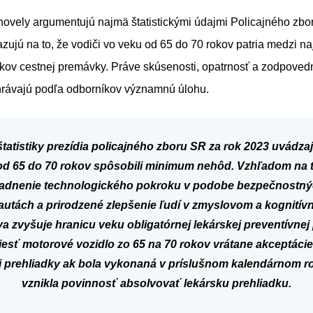
novely argumentujú najmä štatistickými údajmi Policajného zbo
ujú na to, že vodiči vo veku od 65 do 70 rokov patria medzi na
kov cestnej premávky. Práve skúsenosti, opatrnosť a zodpovedne
hrávajú podľa odborníkov významnú úlohu.
štatistiky
prezídia
policajného
zboru
SR
za
rok
2023
uvádzaj
od
65
do
70
rokov
spôsobili
minimum
nehôd.
Vzhľadom
na
adnenie
technologického
pokroku
v podobe
bezpečnostný
 autách
a prirodzené
zlepšenie
ľudí
v zmyslovom
a kognití
va
zvyšuje
hranicu
veku
obligatórnej
lekárskej
preventívnej
iesť
motorové
vozidlo
zo
65
na
70
rokov
vrátane
akceptácie
j
prehliadky
ak
bola
vykonaná
v
príslušnom
kalendárnom
r
vznikla
povinnosť
absolvovať
lekársku
prehliadku.