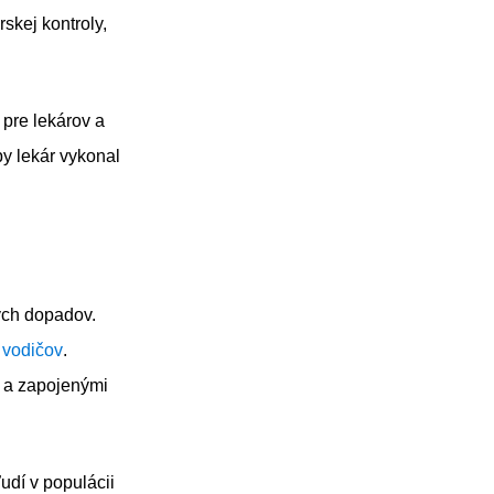
skej kontroly,
 pre lekárov a
by lekár vykonal
ych dopadov.
h
vodičov
.
i a zapojenými
udí v populácii