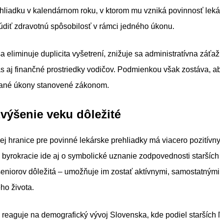
hliadku v kalendárnom roku, v ktorom mu vzniká povinnosť lekár
diť zdravotnú spôsobilosť v rámci jedného úkonu.
 eliminuje duplicita vyšetrení, znižuje sa administratívna záťaž
as aj finančné prostriedky vodičov. Podmienkou však zostáva, a
ané úkony stanovené zákonom.
zvýšenie veku dôležité
j hranice pre povinné lekárske prehliadky má viacero pozitívn
byrokracie ide aj o symbolické uznanie zodpovednosti staršíc
 seniorov dôležitá – umožňuje im zostať aktívnymi, samostatným
ho života.
eaguje na demografický vývoj Slovenska, kde podiel starších ľ