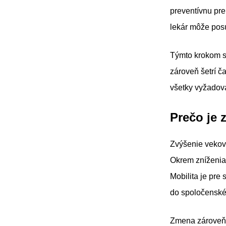
preventívnu pre
lekár môže posú
Týmto krokom sa
zároveň šetrí č
všetky vyžadov
Prečo je 
Zvýšenie vekove
Okrem zníženia 
Mobilita je pre
do spoločenské
Zmena zároveň r