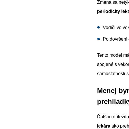
Zmena sa netýk
periodicity le
Vodiči vo v
Po dovŕšení
Tento model má 
spojené s vekom
samostatnosti st
Menej byr
prehliadk
Ďalšou dôležit
lekára
ako preh