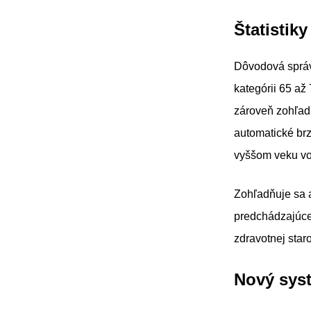
Štatistik
Dôvodová správa
kategórii 65 až
zároveň zohľadn
automatické brz
vyššom veku vo
Zohľadňuje sa aj
predchádzajúce 
zdravotnej star
Nový syst