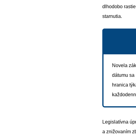
dlhodobo rastie.
starnutia.
Novela zá
dátumu sa 
hranica týk
každodenno
Legislatívna ú
a znižovaním zb