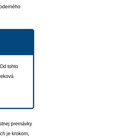
 moderného
 Od tohto
veková
stnej premávky
ach je krokom,