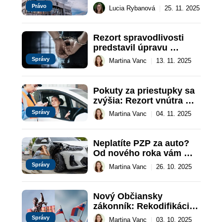
s EÚ
Právo
Lucia Rybanová
|
25. 11. 2025
Rezort spravodlivosti 
predstavil úpravu 
medzinárodnej 
Správy
Martina Vanc
|
13. 11. 2025
spolupráce v trestných 
veciach
Pokuty za priestupky sa 
zvýšia: Rezort vnútra 
navrhuje aj prácu v 
Správy
Martina Vanc
|
04. 11. 2025
prospech spoločnosti
Neplatíte PZP za auto? 
Od nového roka vám 
hrozí strata evidencie aj 
Správy
Martina Vanc
|
26. 10. 2025
pokuta
Nový Občiansky 
zákonník: Rekodifikácia 
súkromného práva 
Správy
Martina Vanc
|
03. 10. 2025