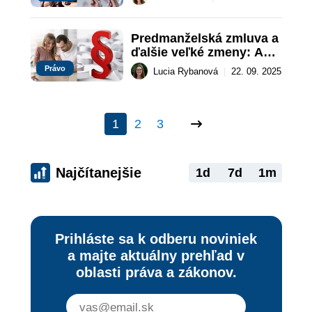
vstupuje do 
pripomienkového 
konania
Predmanželská zmluva a 
ďalšie veľké zmeny: Ako 
nový Občiansky 
Právo
Lucia Rybanová
|
22. 09. 2025
zákonník zmení život 
Slovákov
1
2
3
Najčítanejšie
1d
7d
1m
Prihláste sa k odberu noviniek
a majte aktuálny prehľad v
oblasti práva a zákonov.