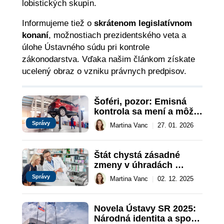
lobistických skupín.
Informujeme tiež o
skrátenom legislatívnom
konaní
, možnostiach prezidentského veta a
úlohe Ústavného súdu pri kontrole
zákonodarstva. Vďaka našim článkom získate
ucelený obraz o vzniku právnych predpisov.
Šoféri, pozor: Emisná 
kontrola sa mení a môže 
vás vyjsť draho
Správy
Martina Vanc
|
27. 01. 2026
Štát chystá zásadné 
zmeny v úhradách 
liekov, dotknú sa 
Správy
Martina Vanc
|
02. 12. 2025
pacientov aj výrobcov
Novela Ústavy SR 2025: 
Národná identita a spor 