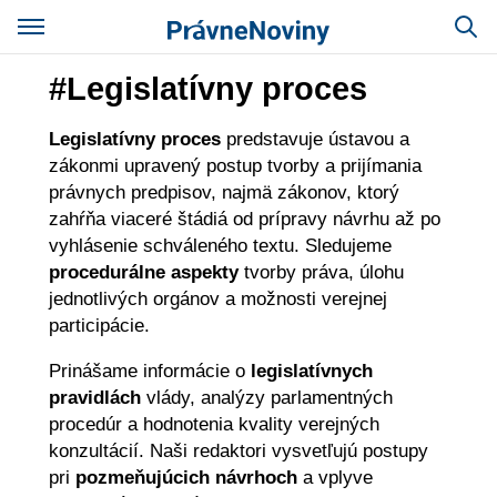
#Legislatívny proces
Legislatívny proces
predstavuje ústavou a
zákonmi upravený postup tvorby a prijímania
právnych predpisov, najmä zákonov, ktorý
zahŕňa viaceré štádiá od prípravy návrhu až po
vyhlásenie schváleného textu. Sledujeme
procedurálne aspekty
tvorby práva, úlohu
jednotlivých orgánov a možnosti verejnej
participácie.
Prinášame informácie o
legislatívnych
pravidlách
vlády, analýzy parlamentných
procedúr a hodnotenia kvality verejných
konzultácií. Naši redaktori vysvetľujú postupy
pri
pozmeňujúcich návrhoch
a vplyve