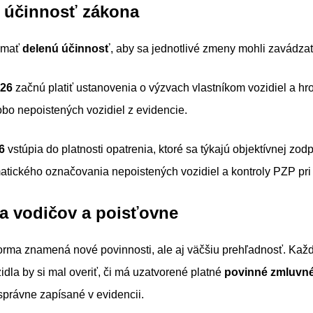
 účinnosť zákona
 mať
delenú účinnosť
, aby sa jednotlivé zmeny mohli zavádza
026
začnú platiť ustanovenia o výzvach vlastníkom vozidiel a 
bo nepoistených vozidiel z evidencie.
6
vstúpia do platnosti opatrenia, ktoré sa týkajú objektívnej zod
matického označovania nepoistených vozidiel a kontroly PZP pr
a vodičov a poisťovne
orma znamená nové povinnosti, ale aj väčšiu prehľadnosť. Každý
dla by si mal overiť, či má uzatvorené platné
povinné zmluvné
 správne zapísané v evidencii.