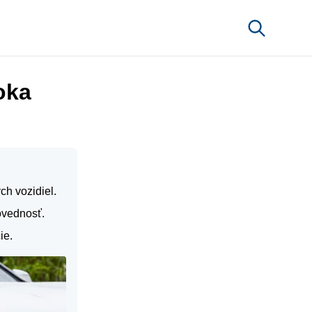
oka
h vozidiel.
ovednosť.
ie.