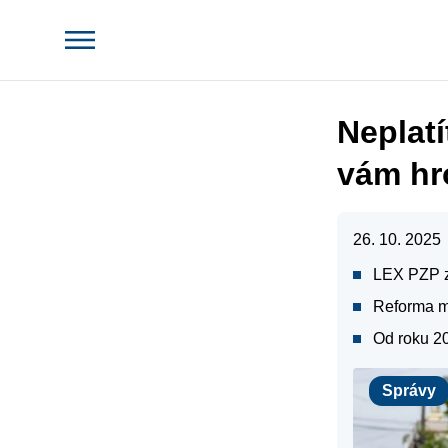
Neplat
vám hro
26. 10. 2025
LEX PZP z
Reforma má
Od roku 2
Správy
Správy