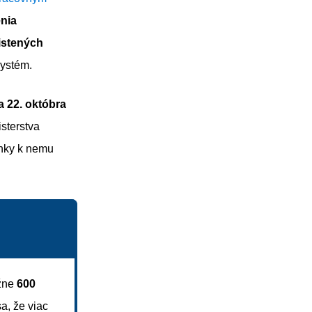
nia
istených
systém.
 22. októbra
isterstva
enky k nemu
ižne
600
a, že viac