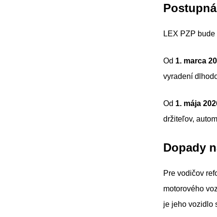
Postupná
LEX PZP bude
Od
1. marca 2
vyradení dlhodo
Od
1. mája 202
držiteľov, auto
Dopady n
Pre vodičov ref
motorového vozi
je jeho vozidlo