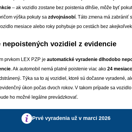
nkcie
– ak vozidlo zostane bez poistenia dlhšie, môže byť pok
pričom výška pokuty sa
zdvojnásobí
. Táto zmena má zabrániť s
vozidlo mesiace alebo roky pohybuje po cestách bez akejkoľvek
 nepoistených vozidiel z evidencie
tým prvkom LEX PZP je
automatické vyradenie dlhodobo nep
encie
. Ak automobil nemá platné poistenie viac ako
24 mesiac
odstránený. Týka sa to aj vozidiel, ktoré sú dočasne vyradené, al
evidenčný úkon počas dvoch rokov. V takom prípade sa vozidlo t
bude ho možné legálne prevádzkovať.
Prvé vyradenia už v marci 2026