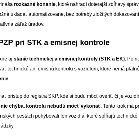
prináša
rozkazné konanie
, ktoré nahradí doterajší zdĺhavý sprá
né ukladať automatizovane, bez potreby zložitých dokazovaní,
ratívna záťaž úradov.
PZP pri STK a emisnej kontrole
kne aj
staníc technickej a emisnej kontroly (STK a EK)
. Po 
ať technickú ani emisnú kontrolu s vozidlom, ktoré nemá platn
enie
.
ať prístup do registra SKP, kde si budú môcť overiť, či je vozidl
enie chýba, kontrolu nebudú môcť vykonať
. Tento krok má pr
nských cestách pohybovali len vozidlá, ktoré spĺňajú technické
ádzky.