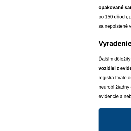
opakované sa
po 150 dňoch, 
sa nepoistené 
Vyradenie
Ďalším dôleži
vozidiel z evid
registra trvalo 
neurobí žiadny 
evidencie a ne