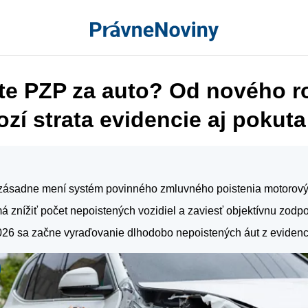
íte PZP za auto? Od nového r
zí strata evidencie aj pokuta
ásadne mení systém povinného zmluvného poistenia motorovýc
 znížiť počet nepoistených vozidiel a zaviesť objektívnu zodp
026 sa začne vyraďovanie dlhodobo nepoistených áut z evidenc