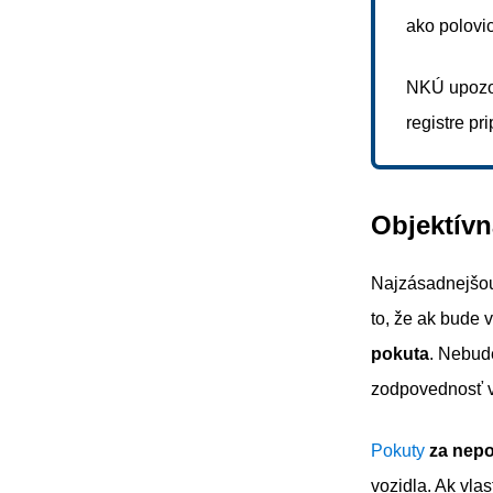
ako polovi
NKÚ upozor
registre pr
Objektívn
Najzásadnejšo
to, že ak bude 
pokuta
. Nebud
zodpovednosť v
Pokuty
za nepo
vozidla. Ak vla