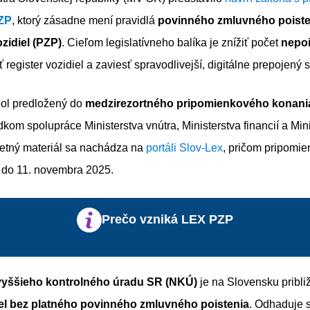
ZP
, ktorý zásadne mení pravidlá
povinného zmluvného poiste
zidiel (PZP)
. Cieľom legislatívneho balíka je znížiť počet
nepo
tiť register vozidiel a zaviesť spravodlivejší, digitálne prepojený 
ol predložený do
medzirezortného pripomienkového konania
dkom spolupráce Ministerstva vnútra, Ministerstva financií a Min
etný materiál sa nachádza na
portáli Slov-Lex
, pričom pripomi
 do 11. novembra 2025.
Prečo vzniká LEX PZP
vyššieho kontrolného úradu SR (NKÚ)
je na Slovensku pribl
iel bez platného povinného zmluvného poistenia
. Odhaduje s