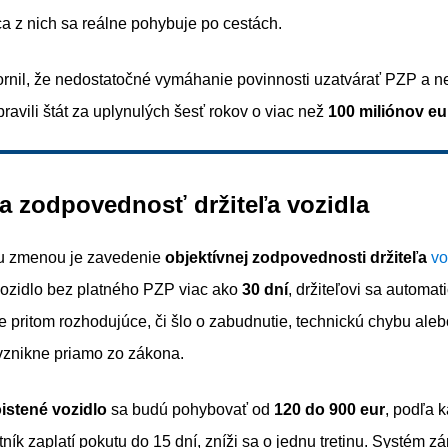
ca z nich sa reálne pohybuje po cestách.
nil, že nedostatočné vymáhanie povinnosti uzatvárať PZP a n
ipravili štát za uplynulých šesť rokov o viac než
100 miliónov eu
a zodpovednosť držiteľa vozidla
u zmenou je zavedenie
objektívnej zodpovednosti držiteľa
vo
vozidlo bez platného PZP viac ako
30 dní
, držiteľovi sa automat
e pritom rozhodujúce, či šlo o zabudnutie, technickú chybu ale
znikne priamo zo zákona.
istené vozidlo
sa budú pohybovať od
120 do 900 eur
, podľa k
stník zaplatí pokutu do 15 dní, zníži sa o jednu tretinu. Systém 