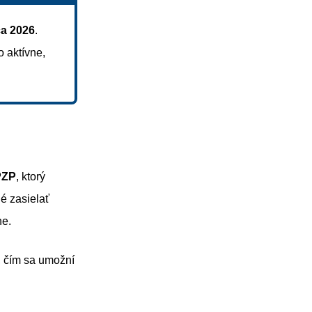
ca 2026
.
o aktívne,
PZP
, ktorý
é zasielať
ne.
, čím sa umožní