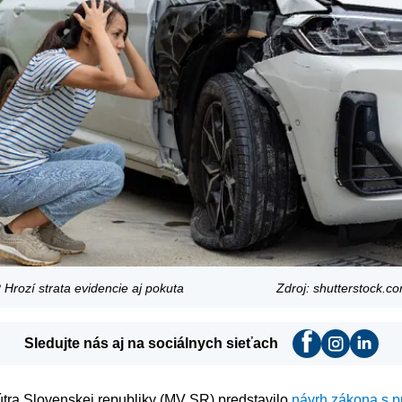
 Hrozí strata evidencie aj pokuta
Zdroj: shutterstock.
Sledujte nás aj na sociálnych sieťach
útra Slovenskej republiky (MV SR) predstavilo
návrh zákona s 