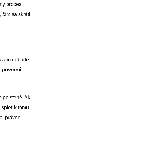
vny proces.
 čím sa skráti
novom nebude
é
povinné
o poistené. Ak
ispieť k tomu,
 aj právne