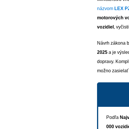
názvom
LEX P
motorových vo
vozidiel
, vyčis
Návrh zákona b
2025
a je výsle
dopravy. Kompl
možno zasielať
Podľa
Naj
000 vozid