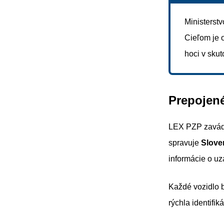
Ministerstv
Cieľom je o
hoci v skut
Prepojené
LEX PZP zavád
spravuje
Slove
informácie o uz
Každé vozidlo 
rýchla identifik