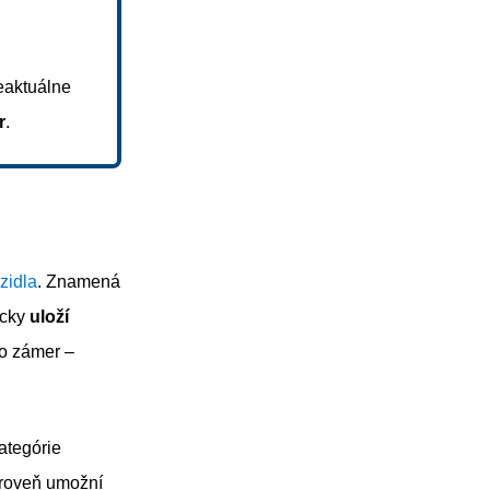
eaktuálne
r
.
zidla
. Znamená
icky
uloží
bo zámer –
ategórie
zároveň umožní