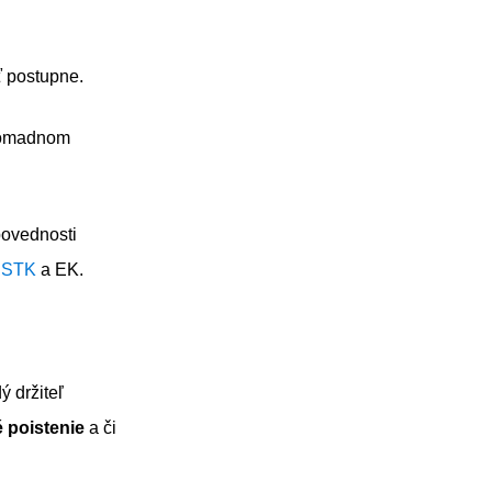
ť postupne.
hromadnom
povednosti
i
STK
a EK.
 držiteľ
 poistenie
a či