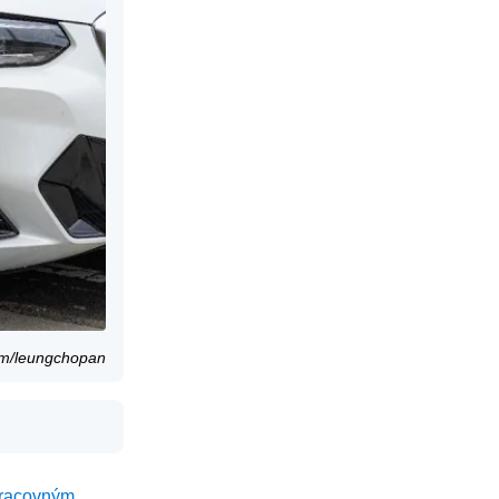
com/leungchopan
pracovným