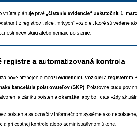
o vnútra plánuje prvé
„čistenie evidencie“ uskutočniť 1. mar
dstrániť z registrov tisíce „mŕtvych“ vozidiel, ktoré sú vedené ak
očnosti neexistujú alebo nemajú poistenie.
 registre a automatizovaná kontrola
za nové prepojenie medzi
evidenciou vozidiel
a
registerom 
nská kancelária poisťovateľov (SKP)
. Poisťovne budú povinn
atvorení a zániku poistenia
okamžite
, aby boli dáta vždy aktuál
bez poistenia sa označí v informačnom systéme ako nepoistené
ácia pri cestnej kontrole alebo administratívnom úkone.