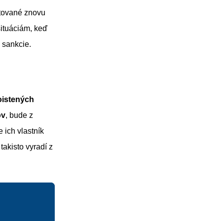
utované znovu
ituáciám, keď
 sankcie.
oistených
ov
, bude z
e ich vlastník
akisto vyradí z