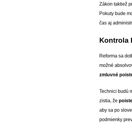
Zákon taktiež 
Pokuty bude mož
čas aj administ
Kontrola 
Reforma sa dot
možné absolvov
zmluvné poist
Technici budú m
zistia, že
poist
aby sa po slove
podmienky prev