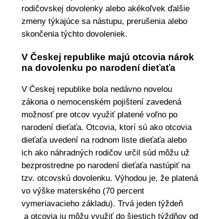
rodičovskej dovolenky alebo akékoľvek ďalšie
zmeny týkajúce sa nástupu, prerušenia alebo
skončenia týchto dovoleniek.
V Českej republike majú otcovia nárok
na dovolenku po narodení dieťaťa
V Českej republike bola nedávno novelou
zákona o nemocenském pojištení zavedená
možnosť pre otcov využiť platené voľno po
narodení dieťaťa. Otcovia, ktorí sú ako otcovia
dieťaťa uvedení na rodnom liste dieťaťa alebo
ich ako náhradných rodičov určil súd môžu už
bezprostredne po narodení dieťaťa nastúpiť na
tzv. otcovskú dovolenku. Výhodou je, že platená
vo výške materského (70 percent
vymeriavacieho základu). Trvá jeden týždeň
a otcovia ju môžu využiť do šiestich týždňov od