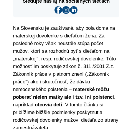
Sledujte nás aj na sociálnych sieťach
Na Slovensku je zaužívané, aby bola doma na
materskej dovolenke s dieťaťom žena. Za
posledné roky však neustále stúpa počet
mužov, ktorí sa rozhodnú byť s dieťaťom na
„materskej”, resp. rodičovskej dovolenke. Túto
možnosť im poskytuje zákon č. 311 /2001 Z.z.
Zákonník práce v platnom znení („Zákonník
práce”) ako i skutočnosť, že dávku
nemocenského poistenia –
materské môžu
poberať nielen matky ale i tzv. iní poistenci
,
napríklad
otcovia detí
. V tomto článku si
priblížime bližšie podmienky poskytnutia
rodičovskej dovolenky mužovi dieťaťa zo strany
zamestnávateľa