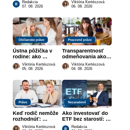
myslíte: Viete, kde 
„hotová vec“: kedy 
Redakcia
Viktória Kertészová
sa naozaj 
môže darca žiadať 
07. 08. 2026
06. 08. 2026
nachádzajú?
dar späť
Občianske právo
Pracovné právo
Ústna pôžička v 
Transparentnosť 
rodine: ako 
odmeňovania ako 
vymôcť peniaze, 
právna povinnosť: 
Viktória Kertészová
Viktória Kertészová
keď na papieri nie 
revolúcia na 
05. 08. 2026
04. 08. 2026
je takmer nič
slovenskom trhu 
práce
Právo
Nezaradené
Keď rodič nemôže 
Ako investovať do 
rozhodnúť: 
ETF bez starostí: 
nahradenie prejavu 
Investičné plány, 
Viktória Kertészová
Redakcia