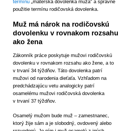
termínu
„materská dovolenka muža” a správne
použitie termínu rodičovská dovolenka.
Muž má nárok na rodičovskú
dovolenku v rovnakom rozsahu
ako žena
Zákonník práce poskytuje mužovi rodičovskú
dovolenku v rovnakom rozsahu ako žene, a to
v trvaní 34 týždňov. Táto dovolenka patrí
mužovi od narodenia dieťaťa. Vzhľadom na
predchádzajúcu vetu analogicky patrí
osamelému mužovi rodičovská dovolenka
v trvaní 37 týždňov.
Osamelý mužom bude muž – zamestnanec,
ktorý žije sám a je slobodný, ovdovený alebo
rozvedený. Je ním i muž osamelý z iných