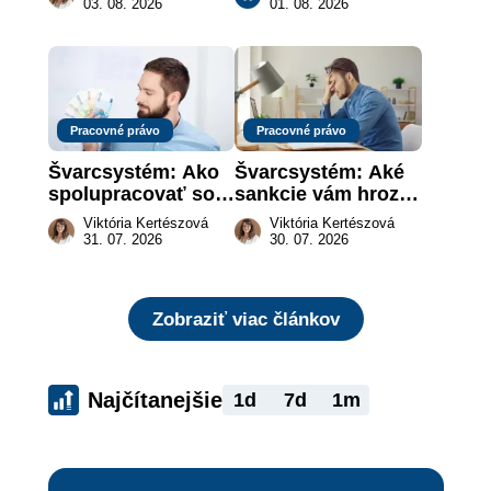
vôle súdom v 
ktoré urobia prácu 
03. 08. 2026
01. 08. 2026
záujme dieťaťa
za vás
Pracovné právo
Pracovné právo
Švarcsystém: Ako 
Švarcsystém: Aké 
spolupracovať so 
sankcie vám hrozia 
živnostníkom 
a prečo nestačí 
Viktória Kertészová
Viktória Kertészová
legálne a bez 
zaplatiť pokutu?
31. 07. 2026
30. 07. 2026
rizika?
Zobraziť viac článkov
Najčítanejšie
1d
7d
1m