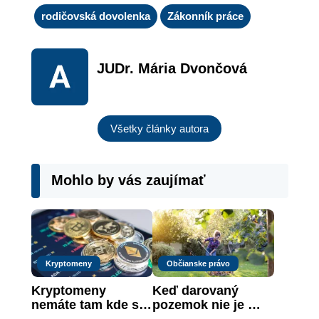
rodičovská dovolenka
Zákonník práce
JUDr. Mária Dvončová
Všetky články autora
Mohlo by vás zaujímať
Kryptomeny
Občianske právo
Kryptomeny 
Keď darovaný 
nemáte tam kde si 
pozemok nie je 