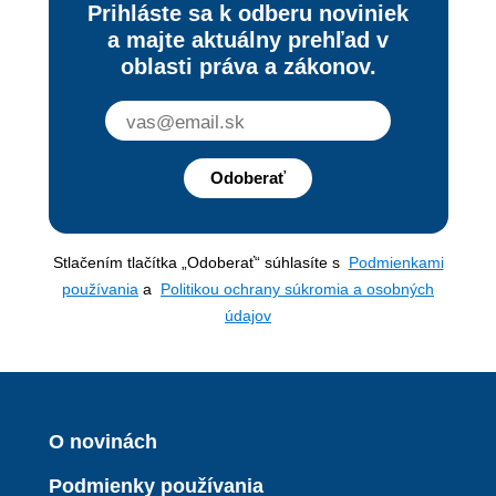
Prihláste sa k odberu noviniek
a majte aktuálny prehľad v
oblasti práva a zákonov.
Odoberať
Stlačením tlačítka „Odoberať“ súhlasíte s
Podmienkami
používania
a
Politikou ochrany súkromia a osobných
údajov
O novinách
Podmienky používania