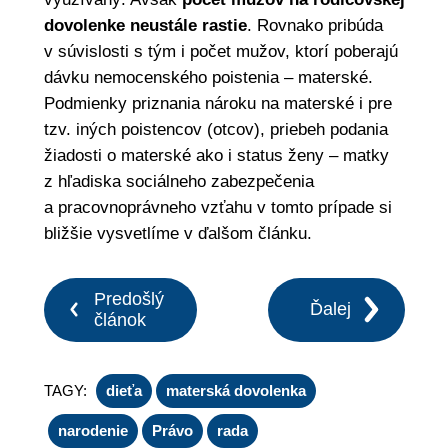
dovolenke neustále rastie
. Rovnako pribúda
v súvislosti s tým i počet mužov, ktorí poberajú
dávku nemocenského poistenia – materské.
Podmienky priznania nároku na materské i pre
tzv. iných poistencov (otcov), priebeh podania
žiadosti o materské ako i status ženy – matky
z hľadiska sociálneho zabezpečenia
a pracovnoprávneho vzťahu v tomto prípade si
bližšie vysvetlíme v ďalšom článku.
Predošlý
Ďalej
článok
TAGY:
dieťa
materská dovolenka
narodenie
Právo
rada