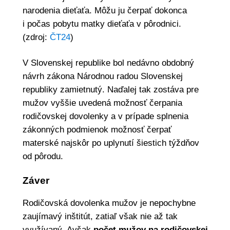
narodenia dieťaťa. Môžu ju čerpať dokonca
i počas pobytu matky dieťaťa v pôrodnici.
(zdroj:
ČT24
)
V Slovenskej republike bol nedávno obdobný
návrh zákona Národnou radou Slovenskej
republiky zamietnutý. Naďalej tak zostáva pre
mužov vyššie uvedená možnosť čerpania
rodičovskej dovolenky a v prípade splnenia
zákonných podmienok možnosť čerpať
materské najskôr po uplynutí šiestich týždňov
od pôrodu.
Záver
Rodičovská dovolenka mužov je nepochybne
zaujímavý inštitút, zatiaľ však nie až tak
využívaný. Avšak
počet mužov na rodičovskej