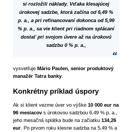
si rozložili náklady. Vďaka klesajúcej
úrokovej sadzbe, ktorá začína od 6,49 %
p. a., a pri refinancovaní dokonca od 5,99
% p. a., sa vie klient pri riadnom splácaní
dostať pri svojom úvere až na úrokovú
sadzbu 0 % p. a.,
vysvetľuje
Mário Paulen, senior produktový
manažér Tatra banky
.
Konkrétny príklad úspory
Ak si klient vezme úver vo výške
10 000 eur na
96 mesiacov
s úrokovou sadzbou 6,49 % p. a.,
jeho mesačná splátka bude na začiatku
134,26
eur
. Po prvom roku klesne sadzba na 5,49 % a