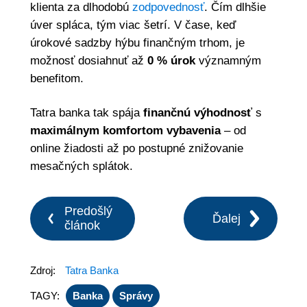
klienta za dlhodobú
zodpovednosť
. Čím dlhšie
úver spláca, tým viac šetrí. V čase, keď
úrokové sadzby hýbu finančným trhom, je
možnosť dosiahnuť až
0 % úrok
významným
benefitom.
Tatra banka tak spája
finančnú výhodnosť
s
maximálnym komfortom vybavenia
– od
online žiadosti až po postupné znižovanie
mesačných splátok.
Predošlý
Ďalej
článok
Zdroj:
Tatra Banka
TAGY:
Banka
Správy