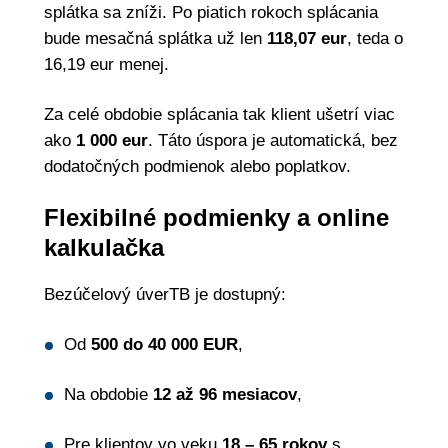
splátka sa zníži. Po piatich rokoch splácania
bude mesačná splátka už len
118,07 eur
, teda o
16,19 eur menej.
Za celé obdobie splácania tak klient ušetrí viac
ako
1 000 eur
. Táto úspora je automatická, bez
dodatočných podmienok alebo poplatkov.
Flexibilné podmienky a online
kalkulačka
Bezúčelový úverTB je dostupný:
Od
500 do 40 000 EUR
,
Na obdobie
12 až 96 mesiacov
,
Pre klientov vo veku
18 – 65 rokov
s