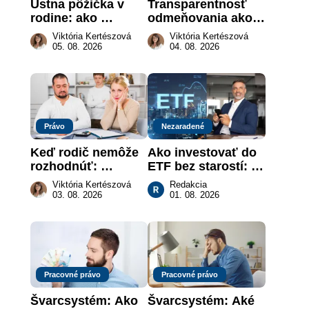
Ústna pôžička v 
Transparentnosť 
rodine: ako 
odmeňovania ako 
vymôcť peniaze, 
právna povinnosť: 
Viktória Kertészová
Viktória Kertészová
keď na papieri nie 
revolúcia na 
05. 08. 2026
04. 08. 2026
je takmer nič
slovenskom trhu 
práce
Právo
Nezaradené
Keď rodič nemôže 
Ako investovať do 
rozhodnúť: 
ETF bez starostí: 
nahradenie prejavu 
Investičné plány, 
Viktória Kertészová
Redakcia
vôle súdom v 
ktoré urobia prácu 
03. 08. 2026
01. 08. 2026
záujme dieťaťa
za vás
Pracovné právo
Pracovné právo
Švarcsystém: Ako 
Švarcsystém: Aké 