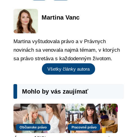
Martina Vanc
Martina vyštudovala právo a v Právnych
novinách sa venovala najmä témam, v ktorých
sa právo stretáva s každodenným životom.
Všetky články autora
Mohlo by vás zaujímať
Občianske právo
Pracovné právo