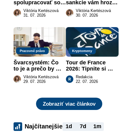
spolupracovať so 
sankcie vám hrozia 
živnostníkom 
a prečo nestačí 
Viktória Kertészová
Viktória Kertészová
legálne a bez 
zaplatiť pokutu?
31. 07. 2026
30. 07. 2026
rizika?
Pracovné právo
Kryptomeny
Švarcsystém: Čo 
Tour de France 
to je a prečo by 
2026: Tipnite si 
vás to malo 
pódium etapy a 
Viktória Kertészová
Redakcia
zaujímať
získajte podiel z 2 
29. 07. 2026
22. 07. 2026
000 €
Zobraziť viac článkov
Najčítanejšie
1d
7d
1m