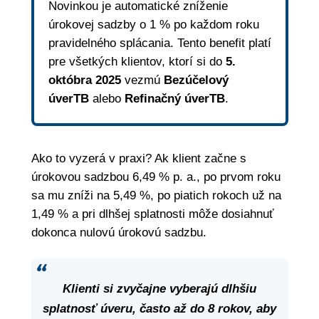
Novinkou je automatické zníženie
úrokovej sadzby o 1 % po každom roku
pravidelného splácania. Tento benefit platí
pre všetkých klientov, ktorí si do
5.
októbra 2025
vezmú
Bezúčelový
úverTB
alebo
Refinačný úverTB
.
Ako to vyzerá v praxi? Ak klient začne s
úrokovou sadzbou 6,49 % p. a., po prvom roku
sa mu zníži na 5,49 %, po piatich rokoch už na
1,49 % a pri dlhšej splatnosti môže dosiahnuť
dokonca nulovú úrokovú sadzbu.
Klienti si zvyčajne vyberajú dlhšiu
splatnosť úveru, často až do 8 rokov, aby