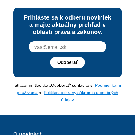
Prihláste sa k odberu noviniek
a majte aktuálny prehľad v
oblasti práva a zákonov.
Odoberať
Stlačením tlačítka „Odoberať“ súhlasíte s
Podmienkami
používania
a
Politikou ochrany súkromia a osobných
údajov
O novinách