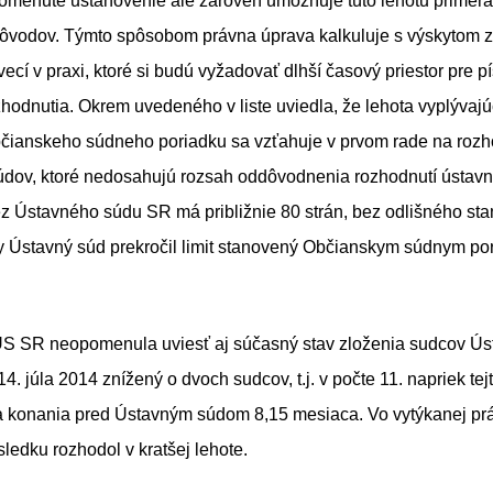
menuté ustanovenie ale zároveň umožňuje túto lehotu primeran
ôvodov. Týmto spôsobom právna úprava kalkuluje s výskytom zl
vecí v praxi, ktoré si budú vyžadovať dlhší časový priestor pre 
hodnutia. Okrem uvedeného v liste uviedla, že lehota vyplývajú
čianskeho súdneho poriadku sa vzťahuje v prvom rade na rozh
dov, ktoré nedosahujú rozsah oddôvodnenia rozhodnutí ústav
z Ústavného súdu SR má približnie 80 strán, bez odlišného sta
dy Ústavný súd prekročil limit stanovený Občianskym súdnym po
S SR neopomenula uviesť aj súčasný stav zloženia sudcov Ú
14. júla 2014 znížený o dvoch sudcov, t.j. v počte 11. napriek tej
a konania pred Ústavným súdom 8,15 mesiaca. Vo vytýkanej prá
edku rozhodol v kratšej lehote.