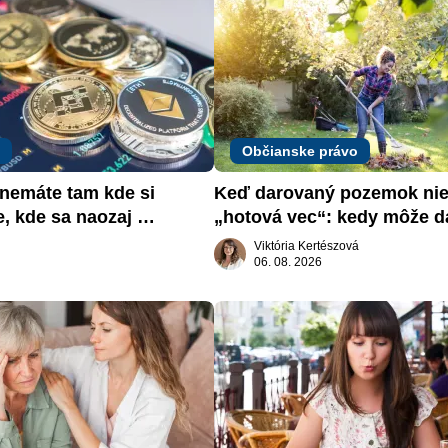
Občianske právo
emáte tam kde si 
Keď darovaný pozemok nie 
e, kde sa naozaj 
„hotová vec“: kedy môže da
žiadať dar späť
Viktória Kertészová
06. 08. 2026