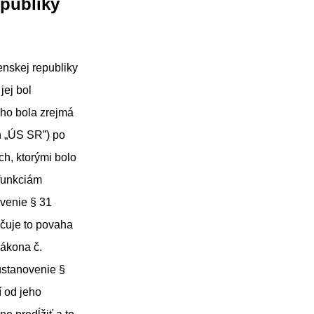
publiky
nskej republiky
jej bol
rého bola zrejmá
n „ÚS SR”) po
ch, ktorými bolo
funkciám
ovenie § 31
čuje to povaha
ákona č.
ustanovenie §
í od jeho