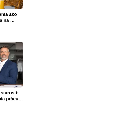
nia ako 
a na 
tarostí: 
ia prácu 