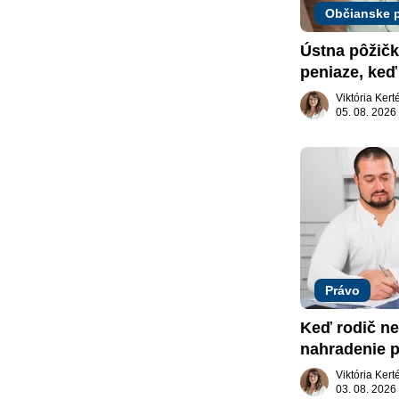
Občianske 
Ústna pôžičk
peniaze, keď 
nič
Viktória Ker
05. 08. 2026
Právo
Keď rodič ne
nahradenie p
záujme dieť
Viktória Ker
03. 08. 2026