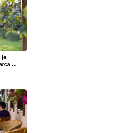
je 
rca 