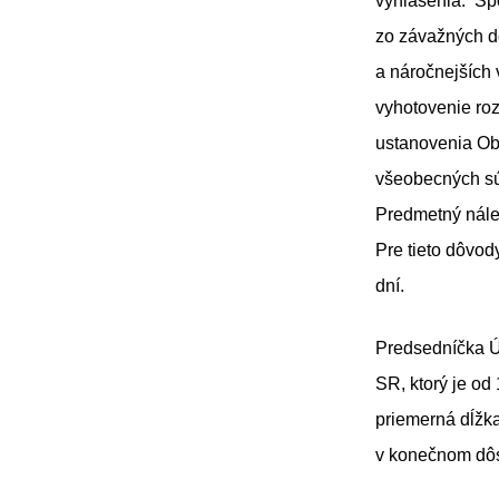
vyhlásenia. Spo
zo závažných d
a náročnejších 
vyhotovenie roz
ustanovenia Ob
všeobecných sú
Predmetný nále
Pre tieto dôvo
dní.
Predsedníčka Ú
SR, ktorý je od 
priemerná dĺžk
v konečnom dôsl