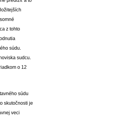
e predĺžiť a to
ožitejších
písomné
ca z tohto
odnutia
ného súdu.
noviska sudcu.
riadkom o 12
stavného súdu
to skutočnosti je
vnej veci