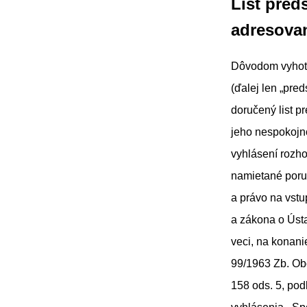
List pred
adresovan
Dôvodom vyhoto
(ďalej len „pre
doručený list p
jeho nespokojn
vyhlásení rozho
namietané poru
a právo na vstup
a zákona o Úst
veci, na konan
99/1963 Zb. Ob
158 ods. 5, pod