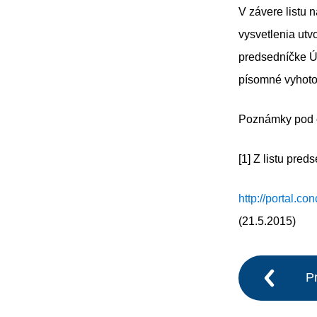
V závere listu 
vysvetlenia utv
predsedníčke Ú
písomné vyhoto
Poznámky pod č
[1] Z listu pre
http://portal.c
(21.5.2015)
P