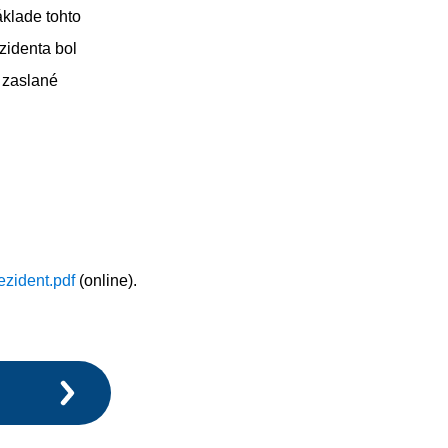
áklade tohto
ezidenta bol
 zaslané
ezident.pdf
(online).