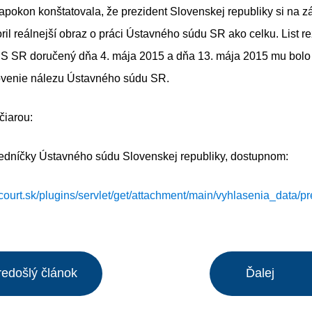
napokon konštatovala, že prezident Slovenskej republiky si na z
oril reálnejší obraz o práci Ústavného súdu SR ako celku. List r
S SR doručený dňa 4. mája 2015 a dňa 13. mája 2015 mu bolo
venie nálezu Ústavného súdu SR.
iarou:
dsedníčky Ústavného súdu Slovenskej republiky, dostupnom:
oncourt.sk/plugins/servlet/get/attachment/main/vyhlasenia_data/pr
redošlý článok
Ďalej