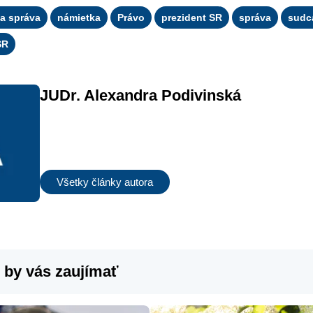
a správa
námietka
Právo
prezident SR
správa
sudc
SR
JUDr. Alexandra Podivinská
Všetky články autora
 by vás zaujímať