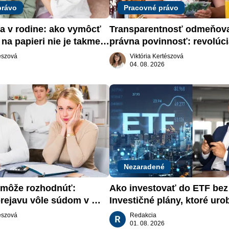
právo
Pracovné právo
a v rodine: ako vymôcť 
Transparentnosť odmeňova
na papieri nie je takmer 
právna povinnosť: revolúci
slovenskom trhu práce
tészová
Viktória Kertészová
04. 08. 2026
Nezaradené
môže rozhodnúť: 
Ako investovať do ETF bez s
rejavu vôle súdom v 
Investičné plány, ktoré urob
aťa
za vás
tészová
Redakcia
01. 08. 2026