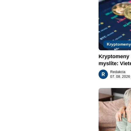
Kryptomeny
Kryptomeny n
myslíte: Viet
nachádzajú?
Redakcia
07. 08. 2026