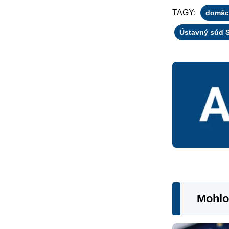
TAGY:
domác
Ústavný súd 
Mohlo