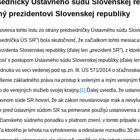
sedníčky Ústavného súdu Slovenskej re
ý prezidentovi Slovenskej republiky
venia tohto listu zo strany predsedníčky Ústavného súdu Slove
dsedníčka ÚS SR”) bola skutočnosť, že začiatkom tohto mesiaca 
rezidenta Slovenskej republiky (ďalej len „prezident SR”), z kto
osť s postupom Ústavného súdu Slovenskej republiky (ďalej le
dnutia vo veci vedenej pod sp.zn. III. ÚS 571/2014 o sťažnostia
šenie základného práva na prístup k voleným a iným verejným 
 do verejných služieb svojej kraijny.
[1]
Ďalej uviedla, že ustan
avnom súde SR hovorí, že ak zákon neustanovuje inak a nevylu
ie pred ústavným súdom SR sa primerane použijú ustanovenia z
čianskeho súdneho poriadku v platnom znení, v tomto prípade 
ľa ktorého je lehota na vyhotovenie a odoslanie rozsudku 30 dn