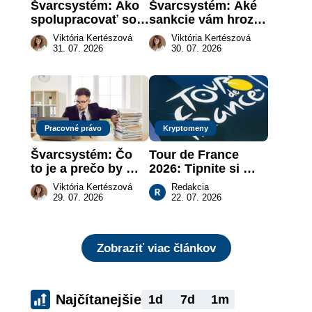
Švarcsystém: Ako 
Švarcsystém: Aké 
spolupracovať so 
sankcie vám hrozia 
živnostníkom 
a prečo nestačí 
Viktória Kertészová
Viktória Kertészová
legálne a bez 
zaplatiť pokutu?
31. 07. 2026
30. 07. 2026
rizika?
Pracovné právo
Kryptomeny
Švarcsystém: Čo 
Tour de France 
to je a prečo by 
2026: Tipnite si 
vás to malo 
pódium etapy a 
Viktória Kertészová
Redakcia
zaujímať
získajte podiel z 2 
29. 07. 2026
22. 07. 2026
000 €
Zobraziť viac článkov
Najčítanejšie
1d
7d
1m