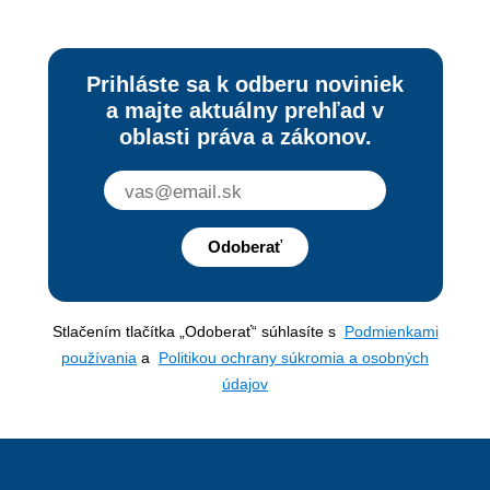
Prihláste sa k odberu noviniek
a majte aktuálny prehľad v
oblasti práva a zákonov.
Odoberať
Stlačením tlačítka „Odoberať“ súhlasíte s
Podmienkami
používania
a
Politikou ochrany súkromia a osobných
údajov