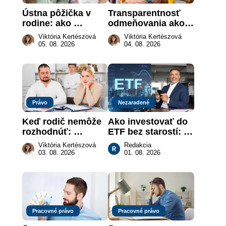
Ústna pôžička v 
Transparentnosť 
rodine: ako 
odmeňovania ako 
vymôcť peniaze, 
právna povinnosť: 
Viktória Kertészová
Viktória Kertészová
keď na papieri nie 
revolúcia na 
05. 08. 2026
04. 08. 2026
je takmer nič
slovenskom trhu 
práce
Právo
Nezaradené
Keď rodič nemôže 
Ako investovať do 
rozhodnúť: 
ETF bez starostí: 
nahradenie prejavu 
Investičné plány, 
Viktória Kertészová
Redakcia
vôle súdom v 
ktoré urobia prácu 
03. 08. 2026
01. 08. 2026
záujme dieťaťa
za vás
Pracovné právo
Pracovné právo