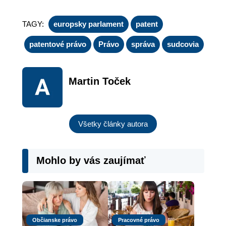
TAGY:
europsky parlament
patent
patentové právo
Právo
správa
sudcovia
Martin Toček
Všetky články autora
Mohlo by vás zaujímať
Občianske právo
Pracovné právo