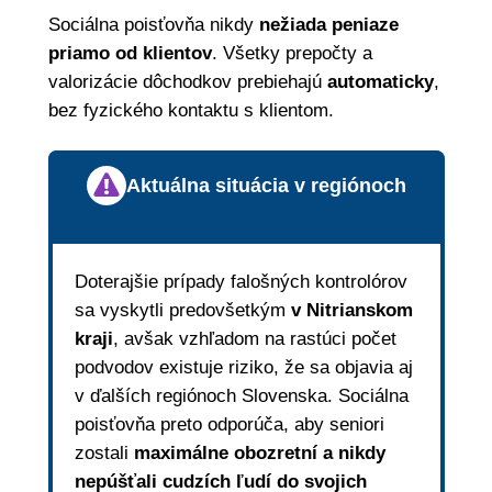
Sociálna poisťovňa nikdy
nežiada peniaze
priamo od klientov
. Všetky prepočty a
valorizácie dôchodkov prebiehajú
automaticky
,
bez fyzického kontaktu s klientom.
Aktuálna situácia v regiónoch
Doterajšie prípady falošných kontrolórov
sa vyskytli predovšetkým
v Nitrianskom
kraji
, avšak vzhľadom na rastúci počet
podvodov existuje riziko, že sa objavia aj
v ďalších regiónoch Slovenska. Sociálna
poisťovňa preto odporúča, aby seniori
zostali
maximálne obozretní a nikdy
nepúšťali cudzích ľudí do svojich