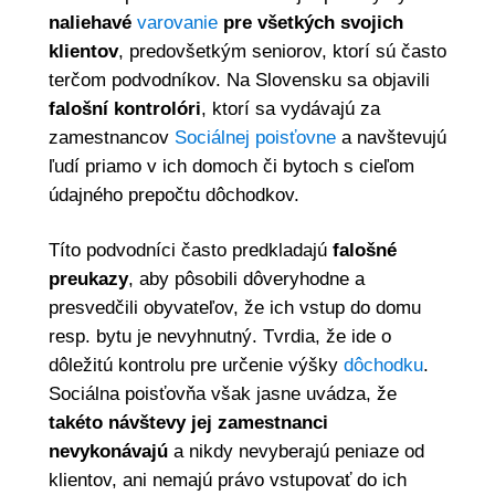
naliehavé
varovanie
pre všetkých svojich
klientov
, predovšetkým seniorov, ktorí sú často
terčom podvodníkov. Na Slovensku sa objavili
falošní kontrolóri
, ktorí sa vydávajú za
zamestnancov
Sociálnej poisťovne
a navštevujú
ľudí priamo v ich domoch či bytoch s cieľom
údajného prepočtu dôchodkov.
Títo podvodníci často predkladajú
falošné
preukazy
, aby pôsobili dôveryhodne a
presvedčili obyvateľov, že ich vstup do domu
resp. bytu je nevyhnutný. Tvrdia, že ide o
dôležitú kontrolu pre určenie výšky
dôchodku
.
Sociálna poisťovňa však jasne uvádza, že
takéto návštevy jej zamestnanci
nevykonávajú
a nikdy nevyberajú peniaze od
klientov, ani nemajú právo vstupovať do ich