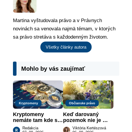
Martina vyštudovala právo a v Právnych
novinách sa venovala najmä témam, v ktorých
sa právo stretáva s každodenným životom.
Všetky články autora
Mohlo by vás zaujímať
Kryptomeny
Občianske právo
Kryptomeny 
Keď darovaný 
nemáte tam kde si 
pozemok nie je 
myslíte: Viete, kde 
„hotová vec“: kedy 
Redakcia
Viktória Kertészová
sa naozaj 
môže darca žiadať 