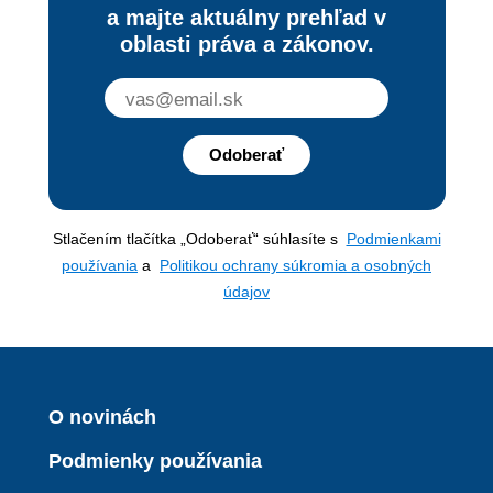
a majte aktuálny prehľad v
oblasti práva a zákonov.
Odoberať
Stlačením tlačítka „Odoberať“ súhlasíte s
Podmienkami
používania
a
Politikou ochrany súkromia a osobných
údajov
O novinách
Podmienky používania