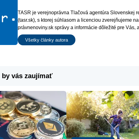
TASR je verejnoprávna Tlačová agentúra Slovenskej r
(tasr.sk), s ktorej súhlasom a licenciou zverejňujeme na
právnenoviny.sk správy a informácie dôležité pre Vás, 
verných čitateľov.
Všetky články autora
 by vás zaujímať