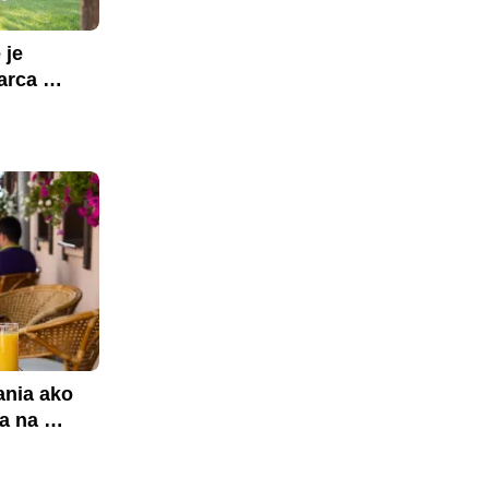
je 
rca 
nia ako 
a na 