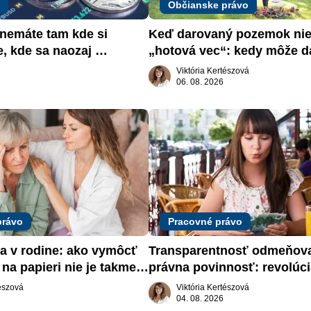
Občianske právo
emáte tam kde si 
Keď darovaný pozemok nie 
e, kde sa naozaj 
„hotová vec“: kedy môže da
žiadať dar späť
Viktória Kertészová
06. 08. 2026
právo
Pracovné právo
a v rodine: ako vymôcť 
Transparentnosť odmeňova
na papieri nie je takmer 
právna povinnosť: revolúci
slovenskom trhu práce
tészová
Viktória Kertészová
04. 08. 2026