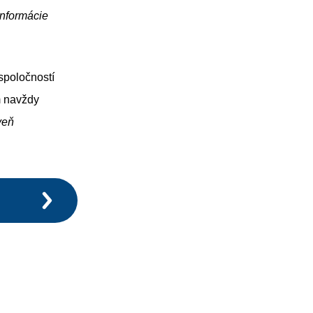
informácie
spoločností
m navždy
veň