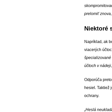
skompromitovan
prelomiť znova,
Niektoré 
Napríklad, ak b
viacerých účtoc
špecializované 
účtoch v nádeji
Odporúča preto 
hesiel. Taktiež 
ochrany.
„Heslá neuklada