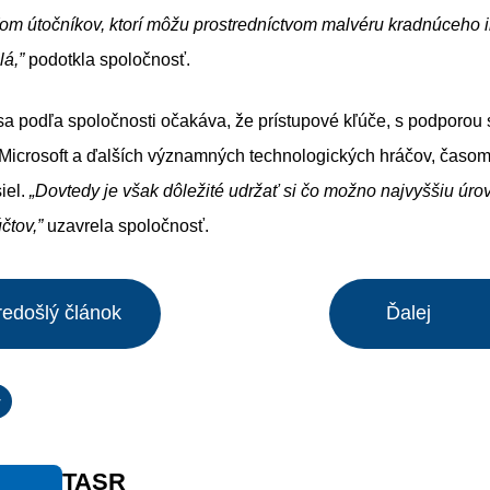
om útočníkov, ktorí môžu prostredníctvom malvéru kradnúceho 
lá,”
podotkla spoločnosť.
a podľa spoločnosti očakáva, že prístupové kľúče, s podporou 
 Microsoft a ďalších významných technologických hráčov, časo
iel.
„Dovtedy je však dôležité udržať si čo možno najvyššiu úro
čtov,”
uzavrela spoločnosť.
redošlý článok
Ďalej
y
TASR