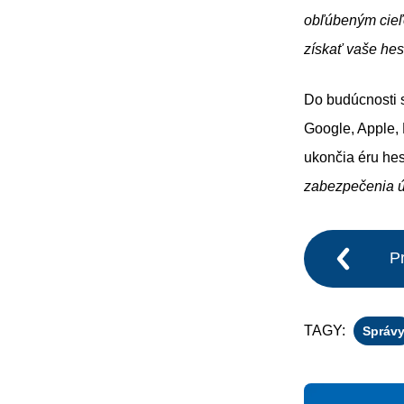
obľúbeným cieľ
získať vaše hes
Do budúcnosti s
Google, Apple,
ukončia éru hes
zabezpečenia ú
P
TAGY:
Správ