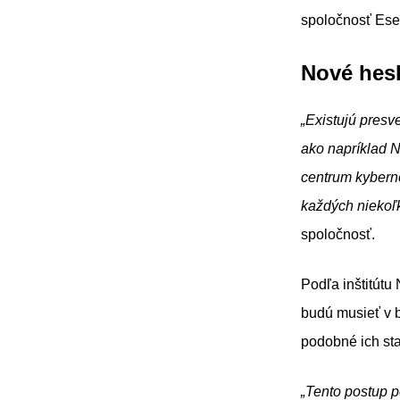
spoločnosť Ese
Nové hes
„Existujú presv
ako napríklad N
centrum kyberne
každých niekoľk
spoločnosť.
Podľa inštitútu
budú musieť v bl
podobné ich st
„Tento postup p