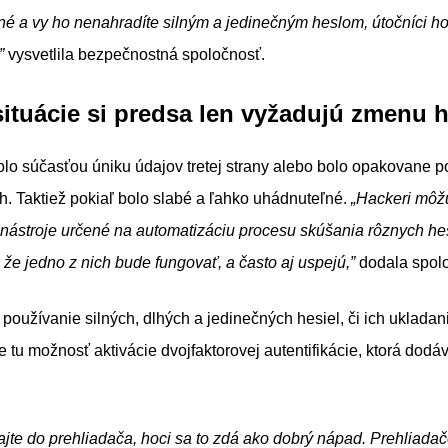
é a vy ho nenahradíte silným a jedinečným heslom, útočníci h
”
vysvetlila bezpečnostná spoločnosť.
situácie si predsa len vyžadujú zmenu 
olo súčasťou úniku údajov tretej strany alebo bolo opakovane 
h. Taktiež pokiaľ bolo slabé a ľahko uhádnuteľné.
„Hackeri môž
nástroje určené na automatizáciu procesu skúšania rôznych hes
, že jedno z nich bude fungovať, a často aj uspejú,”
dodala spol
používanie silných, dlhých a jedinečných hesiel, či ich ukladan
je tu možnosť aktivácie dvojfaktorovej autentifikácie, ktorá dodá
jte do prehliadača, hoci sa to zdá ako dobrý nápad. Prehliadače