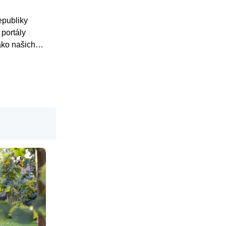
epubliky
 portály
ako našich