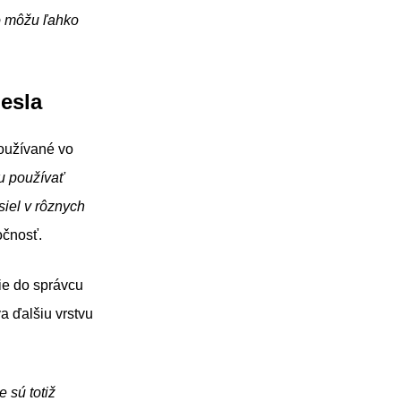
o môžu ľahko
hesla
používané vo
u používať
iel v rôznych
očnosť.
ie do správcu
va ďalšiu vrstvu
 sú totiž