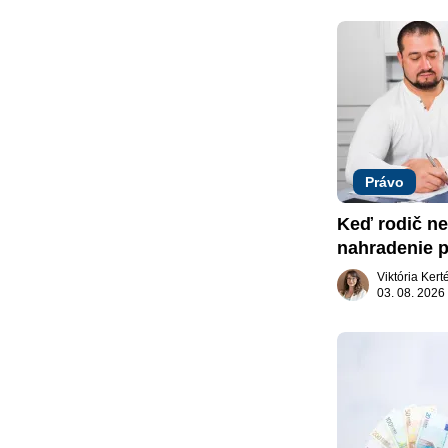
Právo
Keď rodič ne
nahradenie p
záujme dieť
Viktória Ker
03. 08. 2026