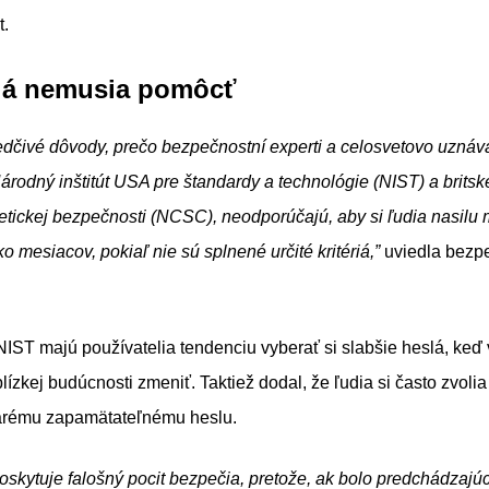
t.
lá nemusia pomôcť
edčivé dôvody, prečo bezpečnostní experti a celosvetovo uznáva
árodný inštitút USA pre štandardy a technológie (NIST) a brits
tickej bezpečnosti (NCSC), neodporúčajú, aby si ľudia nasilu 
o mesiacov, pokiaľ nie sú splnené určité kritériá,”
uviedla bezp
 NIST majú používatelia tendenciu vyberať si slabšie heslá, keď 
ízkej budúcnosti zmeniť. Taktiež dodal, že ľudia si často zvolia 
arému zapamätateľnému heslu.
oskytuje falošný pocit bezpečia, pretože, ak bolo predchádzajú