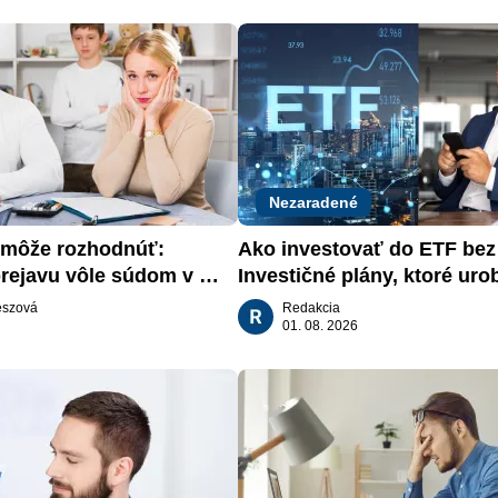
Nezaradené
môže rozhodnúť: 
Ako investovať do ETF bez s
rejavu vôle súdom v 
Investičné plány, ktoré urob
aťa
za vás
tészová
Redakcia
01. 08. 2026