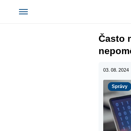
Často 
nepomô
03. 08. 2024
Správy
Správy