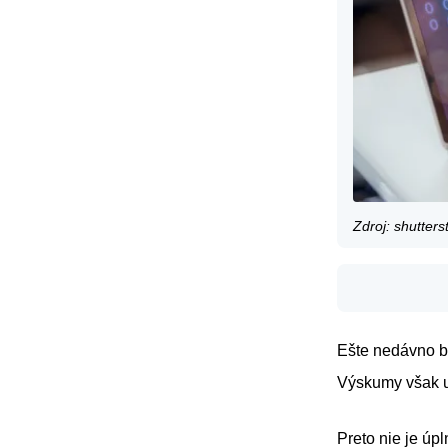
Zdroj: shutte
Ešte nedávno bo
Výskumy však u
Preto nie je úp