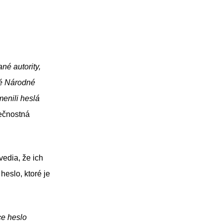
né autority,
ké Národné
menili heslá
ečnostná
vedia, že ich
heslo, ktoré je
ce heslo