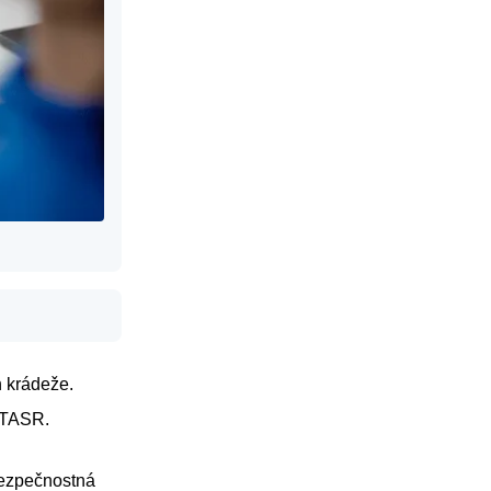
h krádeže.
 TASR.
 bezpečnostná