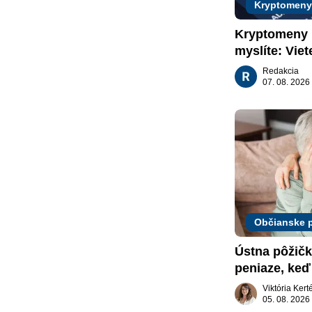
Kryptomeny
Kryptomeny n
myslíte: Viet
nachádzajú?
Redakcia
07. 08. 2026
Občianske 
Ústna pôžičk
peniaze, keď 
nič
Viktória Ker
05. 08. 2026