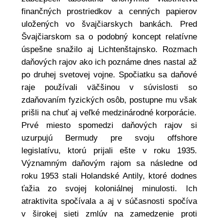
finančných prostriedkov a cenných papierov
uložených vo švajčiarskych bankách. Pred
Švajčiarskom sa o podobný koncept relatívne
úspešne snažilo aj Lichtenštajnsko. Rozmach
daňových rajov ako ich poznáme dnes nastal až
po druhej svetovej vojne. Spočiatku sa daňové
raje používali väčšinou v súvislosti so
zdaňovaním fyzických osôb, postupne mu však
prišli na chuť aj veľké medzinárodné korporácie.
Prvé miesto spomedzi daňových rajov si
uzurpujú Bermudy pre svoju offshore
legislatívu, ktorú prijali ešte v roku 1935.
Významným daňovým rajom sa následne od
roku 1953 stali Holandské Antily, ktoré dodnes
ťažia zo svojej koloniálnej minulosti. Ich
atraktivita spočívala a aj v súčasnosti spočíva
v širokej sieti zmlúv na zamedzenie proti