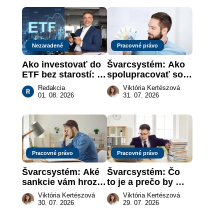
práce
Nezaradené
Pracovné právo
Ako investovať do 
Švarcsystém: Ako 
ETF bez starostí: 
spolupracovať so 
Investičné plány, 
živnostníkom 
Redakcia
Viktória Kertészová
ktoré urobia prácu 
legálne a bez 
01. 08. 2026
31. 07. 2026
za vás
rizika?
Pracovné právo
Pracovné právo
Švarcsystém: Aké 
Švarcsystém: Čo 
sankcie vám hrozia 
to je a prečo by 
a prečo nestačí 
vás to malo 
Viktória Kertészová
Viktória Kertészová
zaplatiť pokutu?
zaujímať
30. 07. 2026
29. 07. 2026