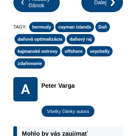
Ďalej
článok
TAGY:
bermudy
cayman islands
Daň
daňová optimalizácia
daňový raj
kajmanské ostrovy
offshore
seychelly
zdaňovanie
Peter Varga
Všetky články autora
Mohlo by vás zaujímať