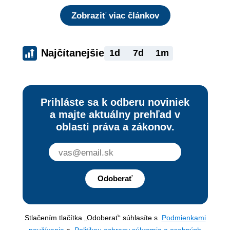
Zobraziť viac článkov
Najčítanejšie
1d
7d
1m
Prihláste sa k odberu noviniek
a majte aktuálny prehľad v
oblasti práva a zákonov.
Odoberať
Stlačením tlačítka „Odoberať“ súhlasíte s
Podmienkami
používania
a
Politikou ochrany súkromia a osobných