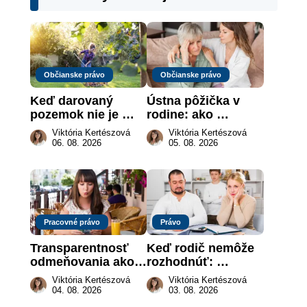
Občianske právo
Občianske právo
Keď darovaný 
Ústna pôžička v 
pozemok nie je 
rodine: ako 
„hotová vec“: kedy 
vymôcť peniaze, 
Viktória Kertészová
Viktória Kertészová
môže darca žiadať 
keď na papieri nie 
06. 08. 2026
05. 08. 2026
dar späť
je takmer nič
Pracovné právo
Právo
Transparentnosť 
Keď rodič nemôže 
odmeňovania ako 
rozhodnúť: 
právna povinnosť: 
nahradenie prejavu 
Viktória Kertészová
Viktória Kertészová
revolúcia na 
vôle súdom v 
04. 08. 2026
03. 08. 2026
slovenskom trhu 
záujme dieťaťa