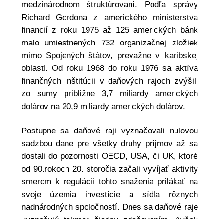
medzinárodnom štruktúrovaní. Podľa správy
Richard Gordona z amerického ministerstva
financií z roku 1975 až 125 amerických bánk
malo umiestnených 732 organizačnej zložiek
mimo Spojených štátov, prevažne v karibskej
oblasti. Od roku 1968 do roku 1976 sa aktíva
finančných inštitúcii v daňových rajoch zvýšili
zo sumy približne 3,7 miliardy amerických
dolárov na 20,9 miliardy amerických dolárov.
Postupne sa daňové raji vyznačovali nulovou
sadzbou dane pre všetky druhy príjmov až sa
dostali do pozornosti OECD, USA, či UK, ktoré
od 90.rokoch 20. storočia začali vyvíjať aktivity
smerom k regulácii tohto snaženia prilákať na
svoje územia investície a sídla rôznych
nadnárodných spoločností. Dnes sa daňové raje