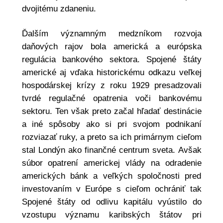
dvojitému zdaneniu.
Ďalším významným medzníkom rozvoja
daňových rajov bola americká a európska
regulácia bankového sektora. Spojené štáty
americké aj vďaka historickému odkazu veľkej
hospodárskej krízy z roku 1929 presadzovali
tvrdé regulačné opatrenia voči bankovému
sektoru. Ten však preto začal hľadať destinácie
a iné spôsoby ako si pri svojom podnikaní
rozviazať ruky, a preto sa ich primárnym cieľom
stal Londýn ako finančné centrum sveta. Avšak
súbor opatrení americkej vlády na odradenie
amerických bánk a veľkých spoločnosti pred
investovaním v Európe s cieľom ochrániť tak
Spojené štáty od odlivu kapitálu vyústilo do
vzostupu významu karibských štátov pri