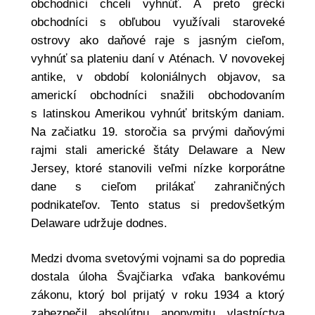
obchodníci chceli vyhnúť. A preto grécki
obchodníci s obľubou využívali staroveké
ostrovy ako daňové raje s jasným cieľom,
vyhnúť sa plateniu daní v Aténach. V novovekej
antike, v období koloniálnych objavov, sa
americkí obchodníci snažili obchodovaním
s latinskou Amerikou vyhnúť britským daniam.
Na začiatku 19. storočia sa prvými daňovými
rajmi stali americké štáty Delaware a New
Jersey, ktoré stanovili veľmi nízke korporátne
dane s cieľom prilákať zahraničných
podnikateľov. Tento status si predovšetkým
Delaware udržuje dodnes.
Medzi dvoma svetovými vojnami sa do popredia
dostala úloha Švajčiarka vďaka bankovému
zákonu, ktorý bol prijatý v roku 1934 a ktorý
zabezpečil absolútnu anonymitu vlastníctva