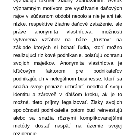
vyznačujú takmer žiadny zdaňovaním. Avšak
významným motívom pre využívanie daňových
rajov v súčasnom období nebolo a nie je ani tak
nízke, respektíve žiadne daňové zaťaženie, ale
práve anonymita vlastníctva, možnosti
vytvorenia vzťahov na báze „trustov” na
základe ktorých si bohatí ľudia, ktorí možno
realizujúci rizikové podnikanie, poisťujú ochranu
svojich majetkov. Anonymita vlastníctva je
kľúčovým faktorom pre podnikateľov
podnikajúcich v nelegálnom businesse, ktorí sa
snažia svoje peniaze uchrániť, neodhaliť svoju
identitu a zároveň v ďalšom kroku, ak je to
možné, tieto príjmy legalizovať. Zisky svojich
spoločností podnikatelia potom buď reinvestujú
alebo sa snažia rôznymi komplikovanejšími
metódy dostať naspäť na územie svojej
rezidencie.