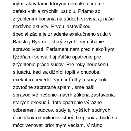
inými aktivitami, ktorými rovnako chceme
zefektívniť a zrýchliť justíciu. Priamo so
zrýchlením konania na súdoch súvisia aj naše
nedávne aktivity. Prvou lastovičkou
špecializácie je zriadenie exekučného súdu v
Banskej Bystrici, ktorý zrýchli vymáhanie
spravodlivosti. Parlament nám pred niekoľkými
týždňami schválil aj ďalšie opatrenie pre
zrýchlenie práce súdov. Pre roky neriešenú
situáciu, keď sa dlžníci topili v chudobe,
exekútori nevedeli vymôcť dlhy a súdy boli
zbytočne zapratané spismi, sme našli
spravodlivé riešenie- návrh zákona zastavenia
starých exekúcií. Toto opatrenie výrazne
odbremení sudcov, súdy aj vyšších súdnych
úradníkov od miliónov starých spisov a budú sa
môcť venovať prioritným veciam. V rámci