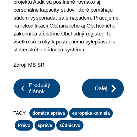
projektu Audit sú posilnené rovnako aj
personálne kapacity súdov, ktoré pomáhajú
súdom vysporiadať sa s nápadom. Pracujeme
na rekodifikácii Občianskeho aj Obchodného
zákonníka a čistíme Obchodný register. To
všetko sú kroky k postupnému vylepšovaniu
slovenského súdneho systému.”
Zdroj: MS SR
Predošlý
Ďalej
článok
TAGY:
domáca správa
europska komisia
Právo
správa
súdnictvo