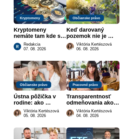
Kryptomeny
Občianske právo
Kryptomeny 
Keď darovaný 
nemáte tam kde si 
pozemok nie je 
myslíte: Viete, kde 
„hotová vec“: kedy 
Redakcia
Viktória Kertészová
sa naozaj 
môže darca žiadať 
07. 08. 2026
06. 08. 2026
nachádzajú?
dar späť
Občianske právo
Pracovné právo
Ústna pôžička v 
Transparentnosť 
rodine: ako 
odmeňovania ako 
vymôcť peniaze, 
právna povinnosť: 
Viktória Kertészová
Viktória Kertészová
keď na papieri nie 
revolúcia na 
05. 08. 2026
04. 08. 2026
je takmer nič
slovenskom trhu 
práce