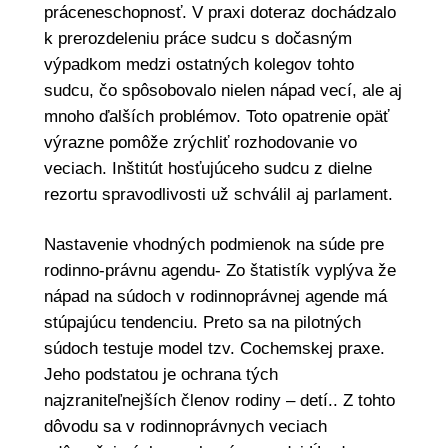
práceneschopnosť. V praxi doteraz dochádzalo
k prerozdeleniu práce sudcu s dočasným
výpadkom medzi ostatných kolegov tohto
sudcu, čo spôsobovalo nielen nápad vecí, ale aj
mnoho ďalších problémov. Toto opatrenie opäť
výrazne pomôže zrýchliť rozhodovanie vo
veciach. Inštitút hosťujúceho sudcu z dielne
rezortu spravodlivosti už schválil aj parlament.
Nastavenie vhodných podmienok na súde pre
rodinno-právnu agendu- Zo štatistík vyplýva že
nápad na súdoch v rodinnoprávnej agende má
stúpajúcu tendenciu. Preto sa na pilotných
súdoch testuje model tzv. Cochemskej praxe.
Jeho podstatou je ochrana tých
najzraniteľnejších členov rodiny – detí.. Z tohto
dôvodu sa v rodinnoprávnych veciach