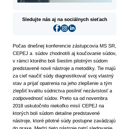
Sledujte nás aj na sociálnych sieťach
Počas dnešnej konferencie zástupcovia MS SR,
CEPEJ a súdov zhodnotili aj koučovanie súdov,
v rámci ktorého boli šiestim pilotným súdom
predstavené nové nástroje a metodiky. Tie majú
za cieľ naučiť súdy diagnostikovať svoj vlastný
stav a prijať opatrenia na jeho zlepšenie a tým
zlepšiť kvalitu súdnictva posilniť nezávislosť a
zodpovednosť súdov. Preto sa od novembra
2018 uskutočnilo niekoľko misií CEPEJ na
ktorých boli súdom detailne predstavené
nástroje, ktoré pilotné súdy postupne zavádzajú
do praxe. Medzi tieto nástroje patrí sledovanie