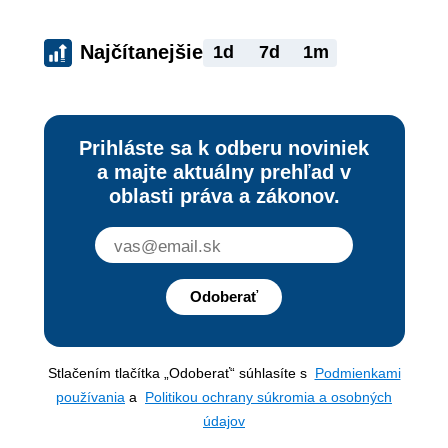
Najčítanejšie
1d
7d
1m
Prihláste sa k odberu noviniek
a majte aktuálny prehľad v
oblasti práva a zákonov.
Odoberať
Stlačením tlačítka „Odoberať“ súhlasíte s
Podmienkami
používania
a
Politikou ochrany súkromia a osobných
údajov