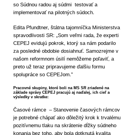
so Súdnou radou aj súdmi testovať a
implementovať na pilotných súdoch.
Edita Pfundtner, štátna tajomníčka Ministerstva
spravodlivosti SR: „Som veľmi rada, že experti
CEPEJ evidujú pokrok, ktorý sa nám podarilo
za posledné obdobie dosiahnuť. Samozrejme v
našom reformnom úsilí nemôžeme poľaviť, a
preto už teraz pripravujeme ďalšiu formu
spolupráce so CEPEJom.”
Pracovné skupiny, ktoré boli na MS SR zriadené na
základe správy CEPEJ pracujú aj naďalej, ich cieľ a
výsledky v skratke:
Časové rámce – Stanovenie časových rámcov
je potrebné chápať ako dôležitý krok k trvalému
pozitívnemu tlaku na skrátenie dĺžky súdneho
konania bez toho, aby bola dotknutá kvalita