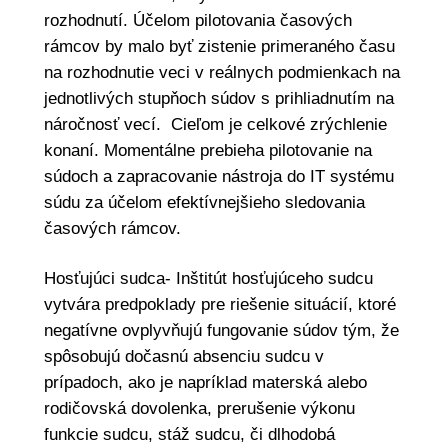
rozhodnutí. Účelom pilotovania časových
rámcov by malo byť zistenie primeraného času
na rozhodnutie veci v reálnych podmienkach na
jednotlivých stupňoch súdov s prihliadnutím na
náročnosť vecí. Cieľom je celkové zrýchlenie
konaní. Momentálne prebieha pilotovanie na
súdoch a zapracovanie nástroja do IT systému
súdu za účelom efektívnejšieho sledovania
časových rámcov.
Hosťujúci sudca- Inštitút hosťujúceho sudcu
vytvára predpoklady pre riešenie situácií, ktoré
negatívne ovplyvňujú fungovanie súdov tým, že
spôsobujú dočasnú absenciu sudcu v
prípadoch, ako je napríklad materská alebo
rodičovská dovolenka, prerušenie výkonu
funkcie sudcu, stáž sudcu, či dlhodobá