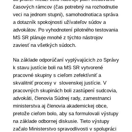
časových rámcov (čas potrebný na rozhodnutie
veci na jednom stupni), samohodnotiaca správa
a dotazník spokojnosti užívateľov súdov a
advokátov. Po vyhodnotení pilotného testovania
MS SR plánuje mnohé z týchto nástrojov
zaviesť na všetkých súdoch.
Na základe odporúčaní vyplývajúcich zo Správy
k stavu justície boli na MS SR vytvorené
pracovné skupiny s cieľom zefektívniť a
skvalitniť procesy v slovenskej justície. V
pracovných skupinách boli zastúpení sudcovia,
advokáti, členovia Súdnej rady, zamestnanci
ministerstva aj členovia akademickej obce,
pretože cieľom bolo, aby sa formulovali výstupy
na základe odbornej diskusie. Tieto výstupy
začalo Ministerstvo spravodlivosti v spolupráci