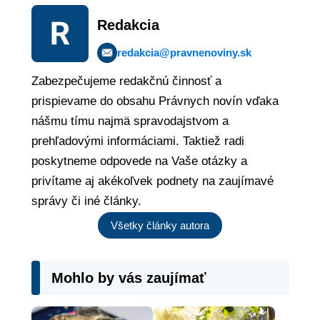
Redakcia
redakcia@pravnenoviny.sk
Zabezpečujeme redakčnú činnosť a
prispievame do obsahu Právnych novín vďaka
nášmu tímu najmä spravodajstvom a
prehľadovými informáciami. Taktiež radi
poskytneme odpovede na Vaše otázky a
privítame aj akékoľvek podnety na zaujímavé
správy či iné články.
Všetky články autora
Mohlo by vás zaujímať