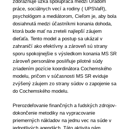
zdôrazňuje úzka spolupráca medzi Úradom
práce, sociálnych vecí a rodiny ( UPSVaR),
psychológom a mediátorom, Cieľom je, aby bola
dosiahnutá medzi účastníkmi konania dohoda,
ktorá bude mať na zreteli najlepší záujem
dieťaťa. Tento model a postup sa ukázal v
zahraničí ako efektívny a zároveň sú strany
sporu spokojnejšie s výsledkom konania MS SR
zároveň personálne posilňuje pilotné súdy
zriadením pozície koordinátora Cochemského
modelu, pričom v súčasnosti MS SR eviduje
zvýšený záujem zo strany súdov o zapojenie sa
do Cochemského modelu.
Prerozdeľovanie finančných a ľudských zdrojov-
dokončenie metodiky na vypracovanie
priemerných nákladov na jednu vec na súde v
jednotlivých agendách. Táto aktivita nám