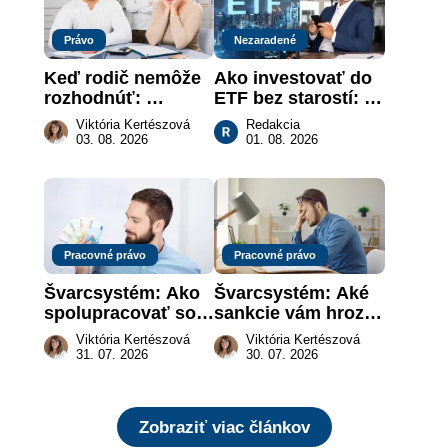
Právo
Nezaradené
Keď rodič nemôže 
Ako investovať do 
rozhodnúť: 
ETF bez starostí: 
nahradenie prejavu 
Investičné plány, 
Viktória Kertészová
Redakcia
vôle súdom v 
ktoré urobia prácu 
03. 08. 2026
01. 08. 2026
záujme dieťaťa
za vás
Pracovné právo
Pracovné právo
Švarcsystém: Ako 
Švarcsystém: Aké 
spolupracovať so 
sankcie vám hrozia 
živnostníkom 
a prečo nestačí 
Viktória Kertészová
Viktória Kertészová
legálne a bez 
zaplatiť pokutu?
31. 07. 2026
30. 07. 2026
rizika?
Zobraziť viac článkov