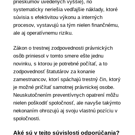
prieskumov uvedených vyššie), no
systematicky neriešia vedľajšie náklady, ktoré
súvisia s efektivitou výkonu a interných
procesov, vystavujú sa tým nielen finančnému,
ale aj operatívnemu riziku.
Zákon o trestnej zodpovednosti právnických
osôb priniesol v tomto smere ešte jednu
novinku, s ktorou je potrebné počítať, a to
zodpovednosť štatutárov za konanie
zamestnancov, ktorí spáchajú trestný čin, ktorý
je možné pričítať samotnej právnickej osobe.
Neuskutočnením preventívnych opatrení môžu
nielen poškodiť spoločnosť, ale navyše takýmto
nekonaním ohrozujú aj svoju vlastnú pozíciu v
spoločnosti.
Aké sú v tejto súvislosti odporúčania?