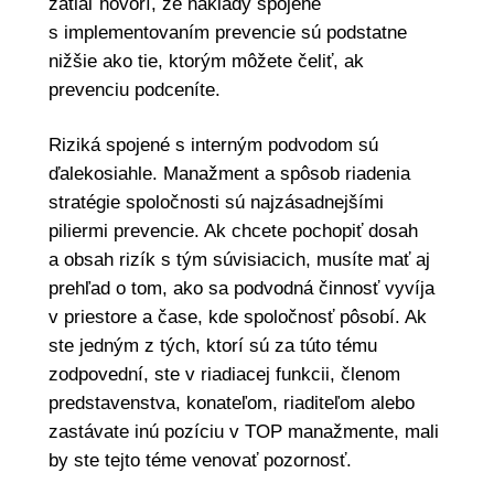
zatiaľ hovorí, že náklady spojené
s implementovaním prevencie sú podstatne
nižšie ako tie, ktorým môžete čeliť, ak
prevenciu podceníte.
Riziká spojené s interným podvodom sú
ďalekosiahle. Manažment a spôsob riadenia
stratégie spoločnosti sú najzásadnejšími
piliermi prevencie. Ak chcete pochopiť dosah
a obsah rizík s tým súvisiacich, musíte mať aj
prehľad o tom, ako sa podvodná činnosť vyvíja
v priestore a čase, kde spoločnosť pôsobí. Ak
ste jedným z tých, ktorí sú za túto tému
zodpovední, ste v riadiacej funkcii, členom
predstavenstva, konateľom, riaditeľom alebo
zastávate inú pozíciu v TOP manažmente, mali
by ste tejto téme venovať pozornosť.