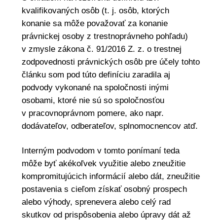
kvalifikovaných osôb (t. j. osôb, ktorých
konanie sa môže považovať za konanie
právnickej osoby z trestnoprávneho pohľadu)
v zmysle zákona č. 91/2016 Z. z. o trestnej
zodpovednosti právnických osôb pre účely tohto
článku som pod túto definíciu zaradila aj
podvody vykonané na spoločnosti inými
osobami, ktoré nie sú so spoločnosťou
v pracovnoprávnom pomere, ako napr.
dodávateľov, odberateľov, splnomocnencov atď.
Interným podvodom v tomto ponímaní teda
môže byť akékoľvek využitie alebo zneužitie
kompromitujúcich informácií alebo dát, zneužitie
postavenia s cieľom získať osobný prospech
alebo výhody, sprenevera alebo celý rad
skutkov od prispôsobenia alebo úpravy dát až