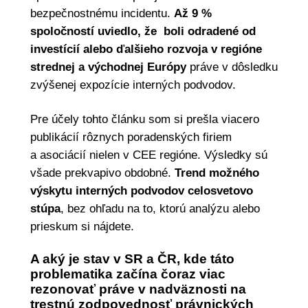
bezpečnostnému incidentu.
Až 9 %
spoločností uviedlo, že boli odradené od
investícií alebo ďalšieho rozvoja v regióne
strednej a východnej Európy
práve v dôsledku
zvýšenej expozície interných podvodov.
Pre účely tohto článku som si prešla viacero
publikácií rôznych poradenských firiem
a asociácií nielen v CEE regióne. Výsledky sú
všade prekvapivo obdobné.
Trend možného
výskytu interných podvodov celosvetovo
stúpa
, bez ohľadu na to, ktorú analýzu alebo
prieskum si nájdete.
A aký je stav v SR a ČR, kde táto
problematika začína čoraz viac
rezonovať práve v nadväznosti na
trestnú zodpovednosť právnických