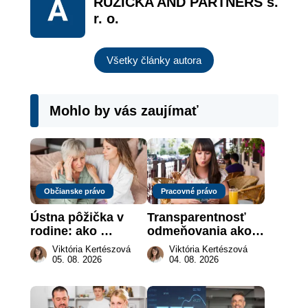
RUŽIČKA AND PARTNERS s.
r. o.
Všetky články autora
Mohlo by vás zaujímať
Občianske právo
Pracovné právo
Ústna pôžička v 
Transparentnosť 
rodine: ako 
odmeňovania ako 
vymôcť peniaze, 
právna povinnosť: 
Viktória Kertészová
Viktória Kertészová
keď na papieri nie 
revolúcia na 
05. 08. 2026
04. 08. 2026
je takmer nič
slovenskom trhu 
práce