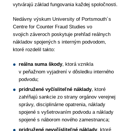
vytvárajú základ fungovania každej spoločnosti.
Nedávny výskum University of Portsmouth´s
Centre for Counter Fraud Studies vo
svojich záveroch poskytuje prehľad reálnych
nákladov spojených s interným podvodom,
ktoré rozdelil takto:
reálna suma škody
, ktorá vznikla
v peňažnom vyjadrení v dôsledku interného
podvodu;
pridružené vyčísliteľné náklady
, ktoré
zahŕňajú sankcie zo strany orgánov verejnej
správy, disciplinárne opatrenia, náklady
spojené s vyšetrovaním podvodu a náklady
spojené s náborom nového zamestnanca;
pridružené nevyčísliteľné náklady
, ktoré