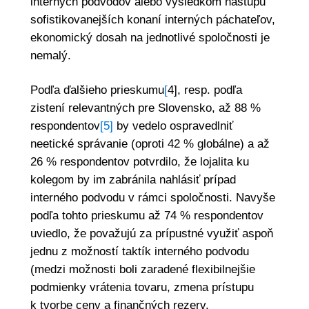
interných podvodov alebo výsledkom nástupu
sofistikovanejších konaní interných páchateľov,
ekonomický dosah na jednotlivé spoločnosti je
nemalý.
Podľa ďalšieho prieskumu
[
4], resp. podľa
zistení relevantných pre Slovensko, až 88 %
respondentov
[5]
by vedelo ospravedlniť
neetické správanie (oproti 42 % globálne) a až
26 % respondentov potvrdilo, že lojalita ku
kolegom by im zabránila nahlásiť prípad
interného podvodu v rámci spoločnosti. Navyše
podľa tohto prieskumu až 74 % respondentov
uviedlo, že považujú za prípustné využiť aspoň
jednu z možností taktík interného podvodu
(medzi možnosti boli zaradené flexibilnejšie
podmienky vrátenia tovaru, zmena prístupu
k tvorbe ceny a finančných rezerv,