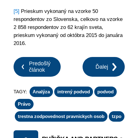
[5]
Prieskum vykonaný na vzorke 50
respondentov zo Slovenska, celkovo na vzorke
2 858 respondentov zo 62 krajín sveta,
prieskum vykonaný od októbra 2015 do januára
2016.
Predošlý
Ďalej
článok
TAGY:
Analýza
intrený podvod
podvod
Právo
trestna zodpovednost pravnickych osob
tzpo