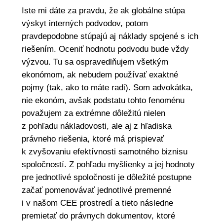
Iste mi dáte za pravdu, že ak globálne stúpa
výskyt interných podvodov, potom
pravdepodobne stúpajú aj náklady spojené s ich
riešením. Oceniť hodnotu podvodu bude vždy
výzvou. Tu sa ospravedlňujem všetkým
ekonómom, ak nebudem používať exaktné
pojmy (tak, ako to máte radi). Som advokátka,
nie ekonóm, avšak podstatu tohto fenoménu
považujem za extrémne dôležitú nielen
z pohľadu nákladovosti, ale aj z hľadiska
právneho riešenia, ktoré má prispievať
k zvyšovaniu efektívnosti samotného biznisu
spoločností. Z pohľadu myšlienky a jej hodnoty
pre jednotlivé spoločnosti je dôležité postupne
začať pomenovávať jednotlivé premenné
i v našom CEE prostredí a tieto následne
premietať do právnych dokumentov, ktoré