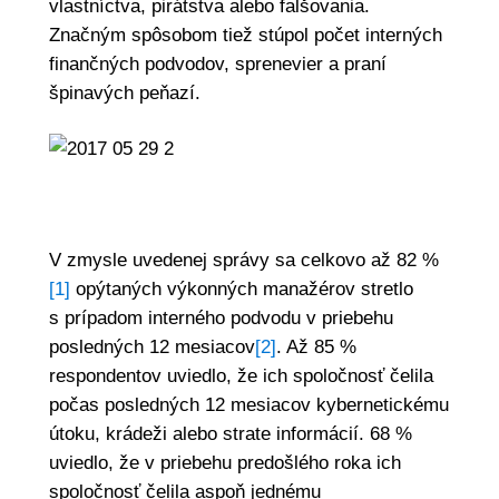
vlastníctva, pirátstva alebo falšovania.
Značným spôsobom tiež stúpol počet interných
finančných podvodov, sprenevier a praní
špinavých peňazí.
V zmysle uvedenej správy sa celkovo až 82 %
[1]
opýtaných výkonných manažérov stretlo
s prípadom interného podvodu v priebehu
posledných 12 mesiacov
[2]
. Až 85 %
respondentov uviedlo, že ich spoločnosť čelila
počas posledných 12 mesiacov kybernetickému
útoku, krádeži alebo strate informácií. 68 %
uviedlo, že v priebehu predošlého roka ich
spoločnosť čelila aspoň jednému