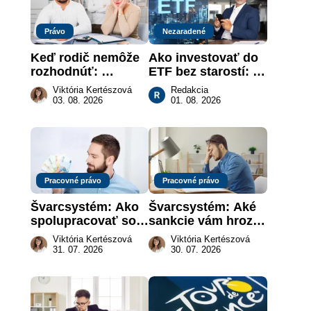
Právo
Nezaradené
Keď rodič nemôže 
Ako investovať do 
rozhodnúť: 
ETF bez starostí: 
nahradenie prejavu 
Investičné plány, 
Viktória Kertészová
Redakcia
vôle súdom v 
ktoré urobia prácu 
03. 08. 2026
01. 08. 2026
záujme dieťaťa
za vás
Pracovné právo
Pracovné právo
Švarcsystém: Ako 
Švarcsystém: Aké 
spolupracovať so 
sankcie vám hrozia 
živnostníkom 
a prečo nestačí 
Viktória Kertészová
Viktória Kertészová
legálne a bez 
zaplatiť pokutu?
31. 07. 2026
30. 07. 2026
rizika?