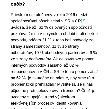
osôb?
Prieskum uskutočnený v roku 2016 medzi
spoločnosťami pôsobiacimi v SR a ČR
[3]
uvádza, že až 62 % oslovených spoločností
priznáva, že sa v uplynulom období stali obeťou
podvodu, pričom 21 % z toho boli podvody zo
strany zamestnancov, 11 % zo strany
odberateľov, 10 % obchodných partnerov a 9 %
zo strany dodávateľov. Ak celosvetovo pomer
interných podvodov zasiahol až 82 %
respondentov a v ČR a SR je tento pomer zatiaľ
na 62 %, je skutočne na mieste, aby sme túto
problematiku prehliadali? Myslíte si, že u nás
pôjdeme proti celosvetovým trendom? Či už je
uvedený stúpajúci trend výsledkom
efektívnejších procesov identifikovania