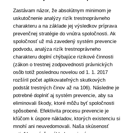
Zastávam názor, že absolútnym minimom je
uskutočnenie analýzy rizík trestnoprávneho
charakteru a na základe jej výsledkov príprava
prevenčnej stratégie do vnútra spoločnosti. Ak
spoločnosť už má zavedený systém prevencie
podvodu, analýza rizík trestnoprávneho
charakteru doplní chýbajúce rizikové činnosti
(zákon o trestnej zodpovednosti právnických
osôb totiž poslednou novelou od 1. 1. 2017
rozšíril počet aplikovateľných skutkových
podstát trestných činov až na 106). Následne je
potrebné doplniť aj systém prevencie, aby sa
eliminovali škody, ktoré môžu byť spoločnosti
spôsobené. Efektivita procesu prevencie je
kľúčom k úspore nákladov, ktorých existenciu si
mnohí ani neuvedomovali. Naša skúsenosť