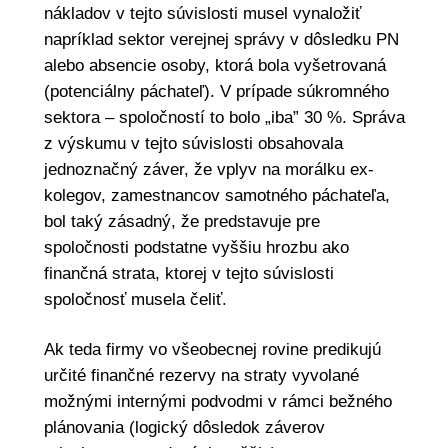
nákladov v tejto súvislosti musel vynaložiť
napríklad sektor verejnej správy v dôsledku PN
alebo absencie osoby, ktorá bola vyšetrovaná
(potenciálny páchateľ). V prípade súkromného
sektora – spoločností to bolo „iba” 30 %. Správa
z výskumu v tejto súvislosti obsahovala
jednoznačný záver, že vplyv na morálku ex-
kolegov, zamestnancov samotného páchateľa,
bol taký zásadný, že predstavuje pre
spoločnosti podstatne vyššiu hrozbu ako
finančná strata, ktorej v tejto súvislosti
spoločnosť musela čeliť.
Ak teda firmy vo všeobecnej rovine predikujú
určité finančné rezervy na straty vyvolané
možnými internými podvodmi v rámci bežného
plánovania (logický dôsledok záverov