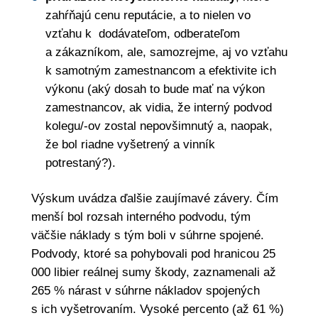
zahŕňajú cenu reputácie, a to nielen vo
vzťahu k dodávateľom, odberateľom
a zákazníkom, ale, samozrejme, aj vo vzťahu
k samotným zamestnancom a efektivite ich
výkonu (aký dosah to bude mať na výkon
zamestnancov, ak vidia, že interný podvod
kolegu/-ov zostal nepovšimnutý a, naopak,
že bol riadne vyšetrený a vinník
potrestaný?).
Výskum uvádza ďalšie zaujímavé závery. Čím
menší bol rozsah interného podvodu, tým
väčšie náklady s tým boli v súhrne spojené.
Podvody, ktoré sa pohybovali pod hranicou 25
000 libier reálnej sumy škody, zaznamenali až
265 % nárast v súhrne nákladov spojených
s ich vyšetrovaním. Vysoké percento (až 61 %)