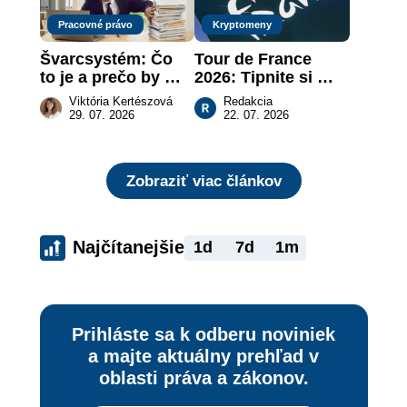
Pracovné právo
Kryptomeny
Švarcsystém: Čo 
Tour de France 
to je a prečo by 
2026: Tipnite si 
vás to malo 
pódium etapy a 
Viktória Kertészová
Redakcia
zaujímať
získajte podiel z 2 
29. 07. 2026
22. 07. 2026
000 €
Zobraziť viac článkov
Najčítanejšie
1d
7d
1m
Prihláste sa k odberu noviniek
a majte aktuálny prehľad v
oblasti práva a zákonov.