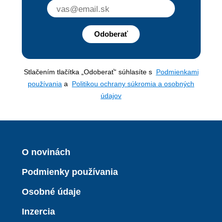
Odoberať
Stlačením tlačítka „Odoberať“ súhlasíte s
Podmienkami
používania
a
Politikou ochrany súkromia a osobných
údajov
O novinách
Podmienky používania
Osobné údaje
Inzercia