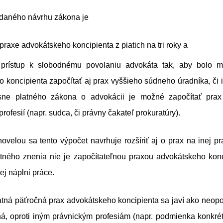
daného návrhu zákona je
 praxe advokátskeho koncipienta z piatich na tri roky a
 prístup k slobodnému povolaniu advokáta tak, aby bolo 
 koncipienta započítať aj prax vyššieho súdneho úradníka, či 
ne platného zákona o advokácii je možné započítať prax 
rofesií (napr. sudca, či právny čakateľ prokuratúry).
velou sa tento výpočet navrhuje rozšíriť aj o prax na inej prá
atného znenia nie je započítateľnou praxou advokátskeho konci
j náplni práce.
tná päťročná prax advokátskeho koncipienta sa javí ako neopo
ná, oproti iným právnickým profesiám (napr. podmienka konkrét