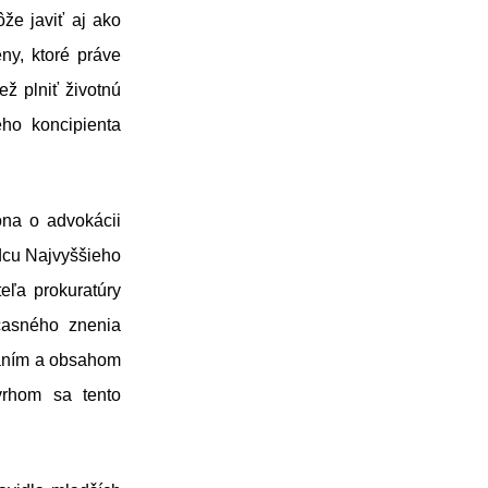
že javiť aj ako
ny, ktoré práve
ež plniť životnú
ho koncipienta
ona o advokácii
dcu Najvyššieho
eľa prokuratúry
účasného znenia
raním a obsahom
vrhom sa tento