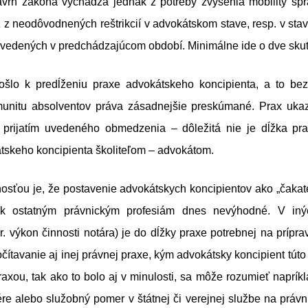
vrh zákona vychádza jednak z potreby zvýšenia mobility spr
ž z neodôvodnených reštrikcií v advokátskom stave, resp. v st
avedených v predchádzajúcom období. Minimálne ide o dve skut
ošlo k predĺženiu praxe advokátskeho koncipienta, a to bez
nitu absolventov práva zásadnejšie preskúmané. Prax ukaz
 prijatím uvedeného obmedzenia – dôležitá nie je dĺžka pr
tskeho koncipienta školiteľom – advokátom.
osťou je, že postavenie advokátskych koncipientov ako „čakat
k ostatným právnickým profesiám dnes nevýhodné. V iný
r. výkon činnosti notára) je do dĺžky praxe potrebnej na prípr
ítavanie aj inej právnej praxe, kým advokátsky koncipient tút
axou, tak ako to bolo aj v minulosti, sa môže rozumieť naprí
re alebo služobný pomer v štátnej či verejnej službe na právni