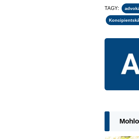
TAGY:
advok
Koncipientská
Mohlo