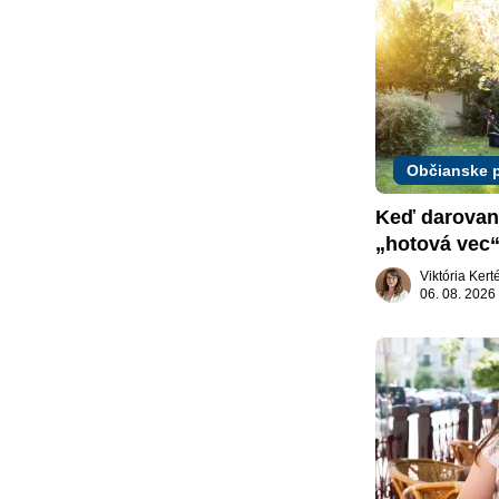
Občianske 
Keď darovaný
„hotová vec“
žiadať dar s
Viktória Ker
06. 08. 2026