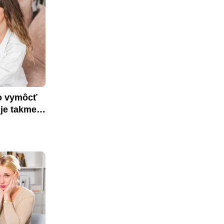
o vymôcť 
je takmer 