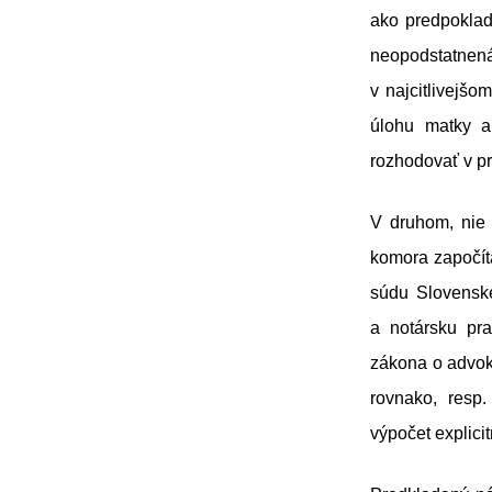
ako predpoklad
neopodstatnená
v najcitlivejšo
úlohu matky a
rozhodovať v pr
V druhom, nie 
komora započít
súdu Slovenske
a notársku pra
zákona o advok
rovnako, resp
výpočet explici