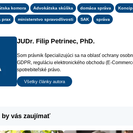
átska komora
Advokátska skúška
domáca správa
Koncip
 prax
ministerstvo spravodlivosti
SAK
správa
JUDr. Filip Petrinec, PhD.
Som právnik špecializujúci sa na oblasť ochrany osob
GDPR, reguláciu elektronického obchodu (E-Commerc
spotrebiteľské právo.
Všetky články autora
 by vás zaujímať