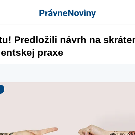
 tu! Predložili návrh na skráte
ientskej praxe
e