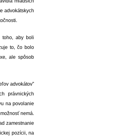
avidla mladších
ave advokátskych
očnosti.
 toho, aby boli
uje to, čo bolo
axe, ale spôsob
eľov advokátov”
ch právnických
avu na povolanie
o možnosť nemá.
klad zamestnanie
ckej pozícii, na