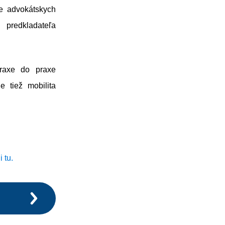
ie advokátskych
 predkladateľa
praxe do praxe
 tiež mobilita
 tu.