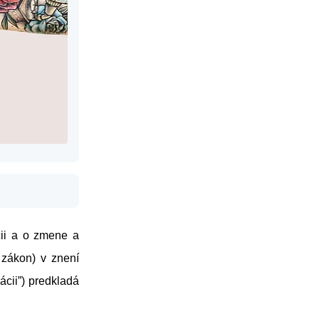
cii a o zmene a
 zákon) v znení
ácii”) predkladá