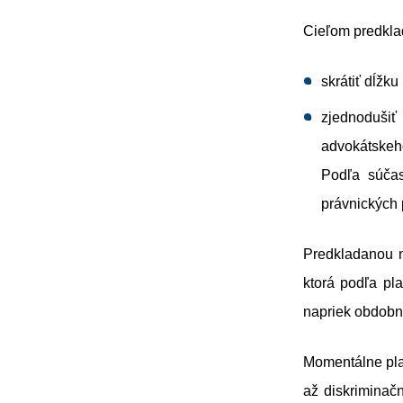
Cieľom predkla
skrátiť dĺžku
zjednodušiť
advokátskeho
Podľa súčas
právnických p
Predkladanou no
ktorá podľa pl
napriek obdobne
Momentálne pla
až diskriminač