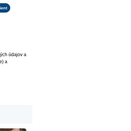
ient
ných údajov a
e) a