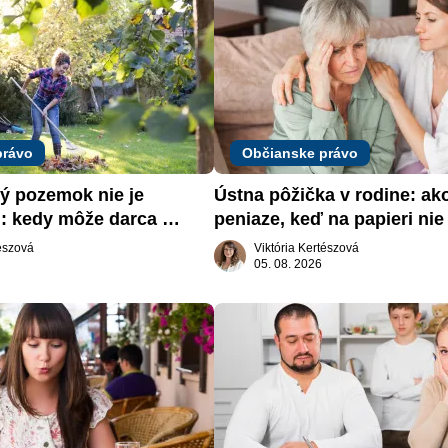
právo
Občianske právo
 pozemok nie je 
Ústna pôžička v rodine: ak
: kedy môže darca 
peniaze, keď na papieri nie 
päť
nič
tészová
Viktória Kertészová
05. 08. 2026