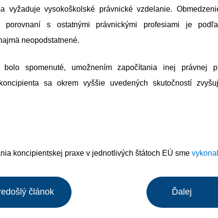
e sa vyžaduje vysokoškolské právnické vzdelanie. Obmedzen
v porovnaní s ostatnými právnickými profesiami je podľa
najmä neopodstatnené.
 bolo spomenuté, umožnením započítania inej právnej 
koncipienta sa okrem vyššie uvedených skutočností zvyšuje
nia koncipientskej praxe v jednotlivých štátoch EÚ sme
vykonali
redošlý článok
Ďalej