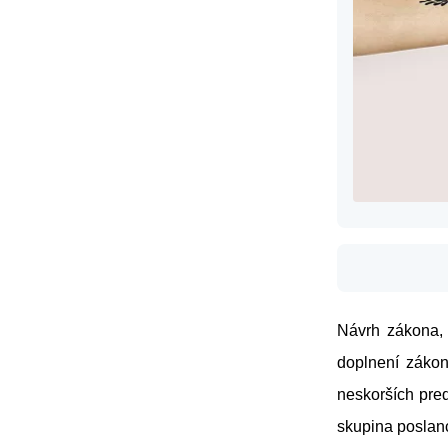
Návrh zákona, 
doplnení zákon
neskorších pred
skupina poslan