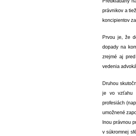
Predkladaný ná
právnikov a tie
koncipientov z
Prvou je, že d
dopady na komu
zrejmé aj pred
vedenia advoká
Druhou skutočn
je vo vzťahu 
profesiách (nap
umožnené započ
Inou právnou pr
v súkromnej sfé