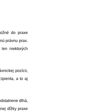
možné do praxe
inú právnu prax.
len niektorých
vnickej pozícii,
pienta, a to aj
dstatnene dlhá,
nej dĺžky praxe