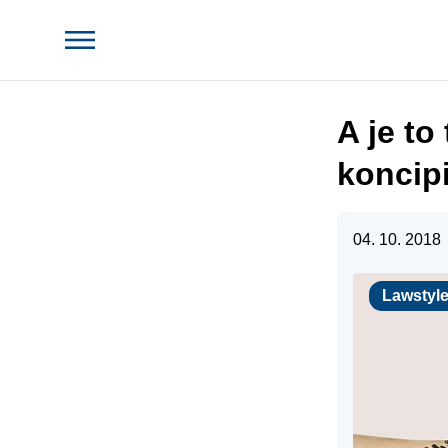
A je to
koncip
04. 10. 2018
Lawstyle
Lawstyl