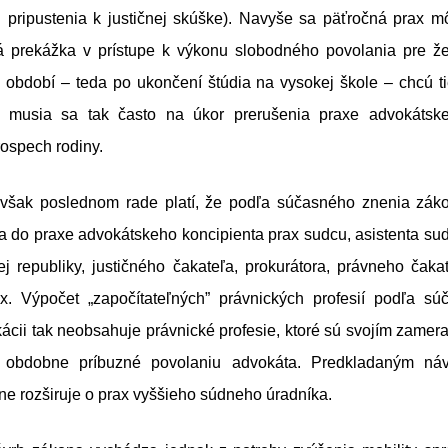
 pripustenia k justičnej skúške). Navyše sa päťročná prax mô
 prekážka v prístupe k výkonu slobodného povolania pre že
m období – teda po ukončení štúdia na vysokej škole – chcú ti
 musia sa tak často na úkor prerušenia praxe advokátske
ospech rodiny.
však poslednom rade platí, že podľa súčasného znenia zák
a do praxe advokátskeho koncipienta prax sudcu, asistenta su
j republiky, justičného čakateľa, prokurátora, právneho čakat
x. Výpočet „započítateľných” právnických profesií podľa s
ácii tak neobsahuje právnické profesie, ktoré sú svojím zame
. obdobne príbuzné povolaniu advokáta. Predkladaným ná
tne rozširuje o prax vyššieho súdneho úradníka.