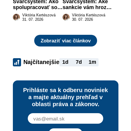
Švarcsystém: Ako 
Švarcsystém: Aké 
spolupracovať so 
sankcie vám hrozia 
živnostníkom 
a prečo nestačí 
Viktória Kertészová
Viktória Kertészová
legálne a bez 
zaplatiť pokutu?
31. 07. 2026
30. 07. 2026
rizika?
Zobraziť viac článkov
Najčítanejšie
1d
7d
1m
Prihláste sa k odberu noviniek
a majte aktuálny prehľad v
oblasti práva a zákonov.