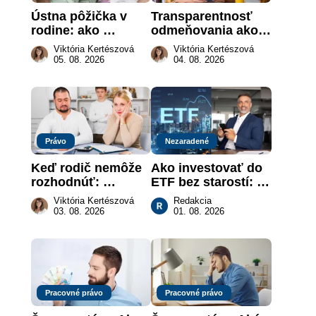
Ústna pôžička v 
Transparentnosť 
rodine: ako 
odmeňovania ako 
vymôcť peniaze, 
právna povinnosť: 
Viktória Kertészová
Viktória Kertészová
keď na papieri nie 
revolúcia na 
05. 08. 2026
04. 08. 2026
je takmer nič
slovenskom trhu 
práce
Právo
Nezaradené
Keď rodič nemôže 
Ako investovať do 
rozhodnúť: 
ETF bez starostí: 
nahradenie prejavu 
Investičné plány, 
Viktória Kertészová
Redakcia
vôle súdom v 
ktoré urobia prácu 
03. 08. 2026
01. 08. 2026
záujme dieťaťa
za vás
Pracovné právo
Pracovné právo