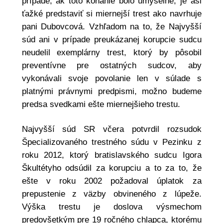
prípade, ak toto konanie bolo úmyselné, je asi
ťažké predstaviť si miernejší trest ako navrhuje
pani Dubovcová. Vzhľadom na to, že Najvyšší
súd ani v prípade preukázanej korupcie sudcu
neudelil exemplárny trest, ktorý by pôsobil
preventívne pre ostatných sudcov, aby
vykonávali svoje povolanie len v súlade s
platnými právnymi predpismi, možno budeme
predsa svedkami ešte miernejšieho trestu.
Najvyšší súd SR včera potvrdil rozsudok
Špecializovaného trestného súdu v Pezinku z
roku 2012, ktorý bratislavského sudcu Igora
Škultétyho odsúdil za korupciu a to za to, že
ešte v roku 2002 požadoval úplatok za
prepustenie z väzby obvineného z lúpeže.
Výška trestu je doslova výsmechom
predovšetkým pre 19 ročného chlapca, ktorému