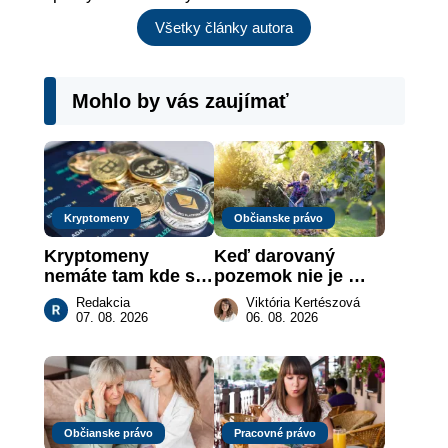
Všetky články autora
Mohlo by vás zaujímať
Kryptomeny
Občianske právo
Kryptomeny 
Keď darovaný 
nemáte tam kde si 
pozemok nie je 
myslíte: Viete, kde 
„hotová vec“: kedy 
Redakcia
Viktória Kertészová
sa naozaj 
môže darca žiadať 
07. 08. 2026
06. 08. 2026
nachádzajú?
dar späť
Občianske právo
Pracovné právo