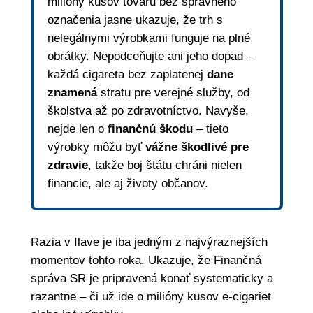
milióny kusov tovaru bez správneho
označenia jasne ukazuje, že trh s
nelegálnymi výrobkami funguje na plné
obrátky. Nepodceňujte ani jeho dopad –
každá cigareta bez zaplatenej
dane
znamená
stratu pre verejné služby, od
školstva až po zdravotníctvo. Navyše,
nejde len o
finančnú škodu
– tieto
výrobky môžu byť
vážne škodlivé pre
zdravie
, takže boj štátu chráni nielen
financie, ale aj životy občanov.
Razia v Ilave je iba jedným z najvýraznejších
momentov tohto roka. Ukazuje, že Finančná
správa SR je pripravená konať systematicky a
razantne – či už ide o milióny kusov e-cigariet