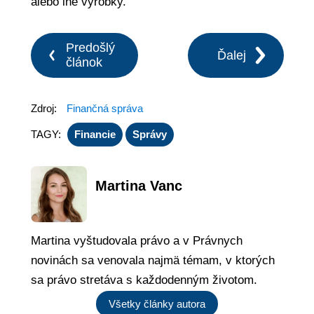
alebo iné výrobky.
Predošlý
Ďalej
článok
Zdroj:
Finančná správa
TAGY:
Financie
Správy
Martina Vanc
Martina vyštudovala právo a v Právnych
novinách sa venovala najmä témam, v ktorých
sa právo stretáva s každodenným životom.
Všetky články autora