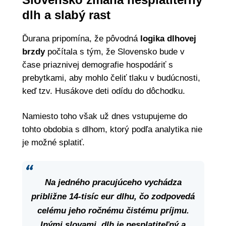
dlh a slabý rast
Ďurana pripomína, že pôvodná
logika dlhovej
brzdy
počítala s tým, že Slovensko bude v
čase priaznivej demografie hospodáriť s
prebytkami, aby mohlo čeliť tlaku v budúcnosti,
keď tzv. Husákove deti odídu do dôchodku.
Namiesto toho však už dnes vstupujeme do
tohto obdobia s dlhom, ktorý podľa analytika nie
je možné splatiť.
Na jedného pracujúceho vychádza
približne
14-tisíc eur dlhu
, čo zodpovedá
celému jeho ročnému čistému príjmu.
Inými slovami, dlh je nesplatiteľný a