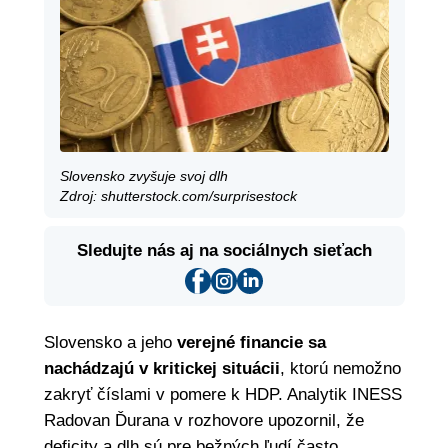
Slovensko zvyšuje svoj dlh
Zdroj: shutterstock.com/surprisestock
Sledujte nás aj na sociálnych sieťach
Slovensko a jeho
verejné financie
sa
nachádzajú v
kritickej situácii
, ktorú nemožno
zakryť číslami v pomere k HDP. Analytik INESS
Radovan Ďurana v rozhovore upozornil, že
deficity a dlh sú pre bežných ľudí často