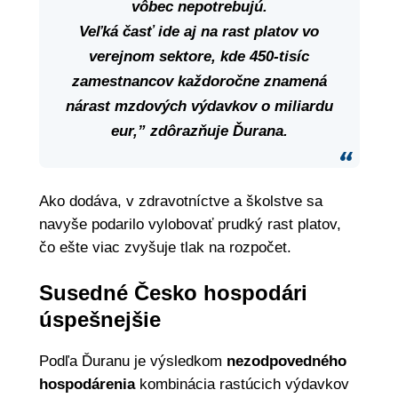
vôbec nepotrebujú.
Veľká časť ide aj na rast platov vo
verejnom sektore, kde
450-tisíc
zamestnancov
každoročne znamená
nárast mzdových výdavkov o miliardu
eur,” zdôrazňuje Ďurana.
Ako dodáva, v zdravotníctve a školstve sa
navyše podarilo vylobovať prudký rast platov,
čo ešte viac zvyšuje tlak na rozpočet.
Susedné Česko hospodári
úspešnejšie
Podľa Ďuranu je výsledkom
nezodpovedného
hospodárenia
kombinácia rastúcich výdavkov