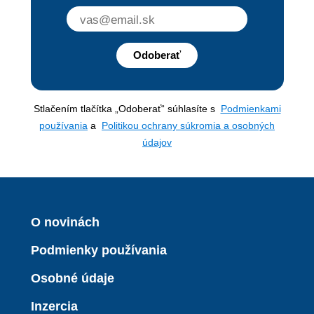
Odoberať
Stlačením tlačítka „Odoberať“ súhlasíte s
Podmienkami
používania
a
Politikou ochrany súkromia a osobných
údajov
O novinách
Podmienky používania
Osobné údaje
Inzercia