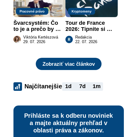
Pracovné právo
Kryptomeny
Švarcsystém: Čo 
Tour de France 
to je a prečo by 
2026: Tipnite si 
vás to malo 
pódium etapy a 
Viktória Kertészová
Redakcia
zaujímať
získajte podiel z 2 
29. 07. 2026
22. 07. 2026
000 €
Zobraziť viac článkov
Najčítanejšie
1d
7d
1m
Prihláste sa k odberu noviniek
a majte aktuálny prehľad v
oblasti práva a zákonov.