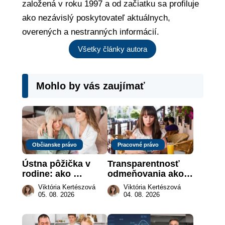
založená v roku 1997 a od začiatku sa profiluje
ako nezávislý poskytovateľ aktuálnych,
overených a nestranných informácií.
Všetky články autora
Mohlo by vás zaujímať
Občianske právo
Pracovné právo
Ústna pôžička v 
Transparentnosť 
rodine: ako 
odmeňovania ako 
vymôcť peniaze, 
právna povinnosť: 
Viktória Kertészová
Viktória Kertészová
keď na papieri nie 
revolúcia na 
05. 08. 2026
04. 08. 2026
je takmer nič
slovenskom trhu 
práce