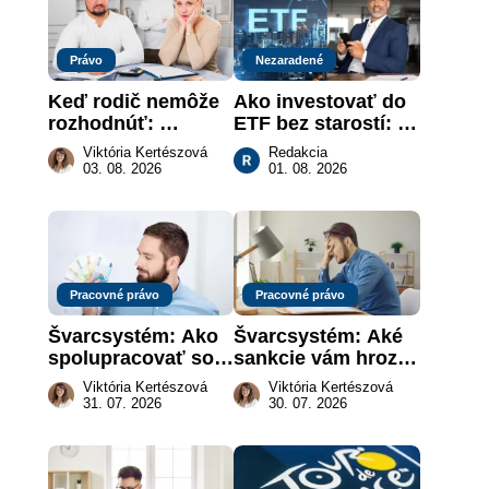
Právo
Nezaradené
Keď rodič nemôže 
Ako investovať do 
rozhodnúť: 
ETF bez starostí: 
nahradenie prejavu 
Investičné plány, 
Viktória Kertészová
Redakcia
vôle súdom v 
ktoré urobia prácu 
03. 08. 2026
01. 08. 2026
záujme dieťaťa
za vás
Pracovné právo
Pracovné právo
Švarcsystém: Ako 
Švarcsystém: Aké 
spolupracovať so 
sankcie vám hrozia 
živnostníkom 
a prečo nestačí 
Viktória Kertészová
Viktória Kertészová
legálne a bez 
zaplatiť pokutu?
31. 07. 2026
30. 07. 2026
rizika?