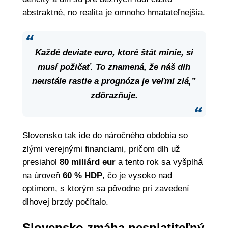
abstraktné, no realita je omnoho hmatateľnejšia.
Každé deviate euro, ktoré štát minie, si
musí požičať. To znamená, že náš dlh
neustále rastie a prognóza je veľmi zlá,”
zdôrazňuje.
Slovensko tak ide do náročného obdobia so
zlými verejnými financiami, pričom dlh už
presiahol
80 miliárd eur
a tento rok sa vyšplhá
na úroveň
60 % HDP
, čo je vysoko nad
optimom, s ktorým sa pôvodne pri zavedení
dlhovej brzdy počítalo.
Slovensko zmáha nesplatiteľný