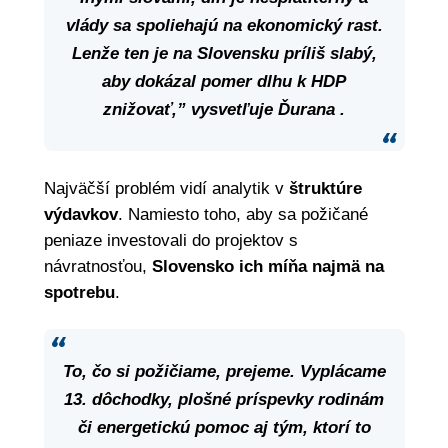
vlády sa spoliehajú na ekonomický rast.
Lenže ten je na Slovensku príliš slabý,
aby dokázal pomer dlhu k HDP
znižovať,” vysvetľuje Ďurana .
Najväčší problém vidí analytik v
štruktúre
výdavkov
. Namiesto toho, aby sa požičané
peniaze investovali do projektov s
návratnosťou,
Slovensko ich míňa najmä na
spotrebu
.
To, čo si požičiame, prejeme.
Vyplácame
13. dôchodky, plošné príspevky rodinám
či energetickú pomoc aj tým, ktorí to