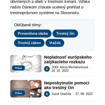
obvinených a obetí v trestnom konaní. Vďaka
našim článkom získate ucelený prehľad o
trestnoprávnom systéme na Slovensku.
Obľúbené témy:
Preventívna väzba
Trestný čin
Trestný zákon
Vražda
Neplatnosť európskeho 
zatýkacieho rozkazu
JUDr. Alena Michalovičová
|
Právo
10. 10. 2023
Neposkytnutie pomoci 
ako trestný čin
Právo
Jozef Onačilla
|
27. 09. 2023