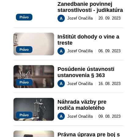
Zanedbanie povinnej 
starostlivosti - judikatúra
Právo
Jozef Onačilla
|
20. 09. 2023
Inštitút dohody o vine a 
treste
Právo
Jozef Onačilla
|
06. 09. 2023
Posúdenie ústavnosti 
ustanovenia § 363
Právo
Jozef Onačilla
|
16. 08. 2023
Náhrada väzby pre 
rodiča maloletého
Právo
Jozef Onačilla
|
09. 08. 2023
Právna úprava pre boj s 