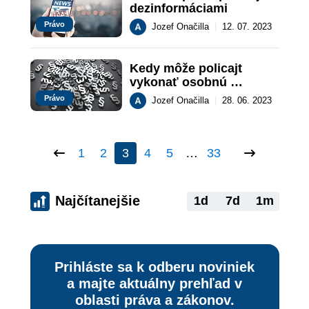
dezinformáciami
Právo
Jozef Onačilla
|
12. 07. 2023
Kedy môže policajt 
vykonať osobnú 
prehliadku?
Právo
Jozef Onačilla
|
28. 06. 2023
1
2
3
4
5
…
33
Najčítanejšie
1d
7d
1m
Prihláste sa k odberu noviniek
a majte aktuálny prehľad v
oblasti práva a zákonov.