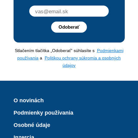
Odoberať
Stlačením tlačítka „Odoberať“ súhlasíte s
Podmienkami
používania
a
Politikou ochrany súkromia a osobných
údajov
O novinách
Podmienky používania
Osobné údaje
Inzercia