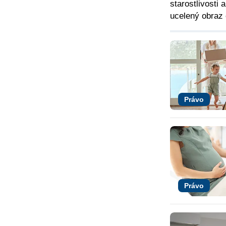
starostlivosti
ucelený obraz 
Právo
Právo