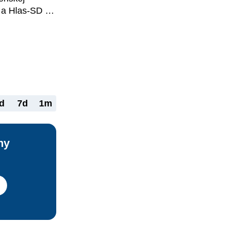
a Hlas-SD 
ezvisku, 
čovaní 
pravy je 
ch rodičov, n
d
7d
1m
ny