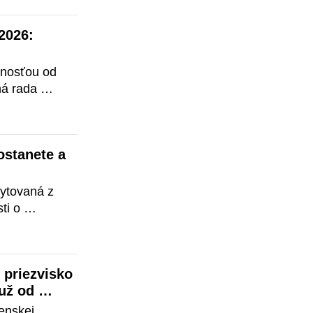
, ktoré 
ide najmä o: 
026: 
nosťou od 
á rada 
tóbra 2024 
nia a 
s ďalším 
stanete a 
tovaná z 
i o 
 formu 
kám či iným 
keď sa 
priezvisko 
T&
ž od 
enskej 