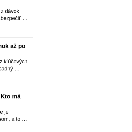
z dávok 
bezpečiť 
tí po smrti 
znamný prvok 
ľom je 
ok až po 
z kľúčových 
sadný 
o aj pre 
ázku, z 
ajetkové 
 Kto má 
 je 
om, a to 
k potrebné 