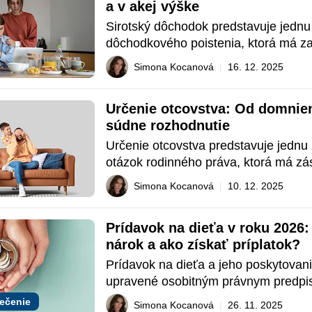
a v akej výške
Sirotský dôchodok predstavuje jednu 
dôchodkového poistenia, ktorá má za
materiálnu ochranu nezaopatrených de
Simona Kocanová
|
16. 12. 2025
ich rodiča alebo osvojiteľa. Ide o vý
sociálneho zabezpečenia, ktorého cie
Určenie otcovstva: Od domnien
vykompenzovať stratu príjmu zosnu
súdne rozhodnutie
Určenie otcovstva predstavuje jednu 
otázok rodinného práva, ktorá má zá
význam tak pre postavenie dieťaťa, ak
Simona Kocanová
|
10. 12. 2025
samotných rodičov. Ide o statusovú ot
ktorej vyplývajú rozsiahle osobné i m
Prídavok na dieťa v roku 2026:
práva a povinnosti
nárok a ako získať príplatok?
Prídavok na dieťa a jeho poskytovanie
upravené osobitným právnym predpis
zákonom o prídavku na dieťa. Je vša
ečenie
Simona Kocanová
|
26. 11. 2025