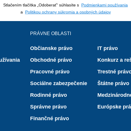
Stlačením tlačítka „Odoberať“ súhlasíte s
Podmienkami používania
a
Politikou ochrany súkromia a osobných údajov
PRÁVNE OBLASTI
Občianske právo
IT právo
užívania
Obchodné právo
Konkurz a reš
Pracovné právo
Trestné práv
Sociálne zabezpečenie
Štátne právo
Rodinné právo
Medzinárodn
Správne právo
Európske pr
Finančné právo