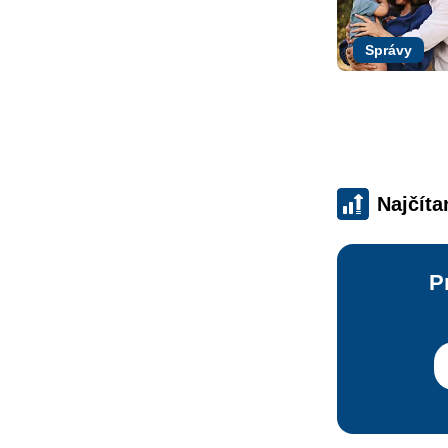
Správy
Najčíta
P