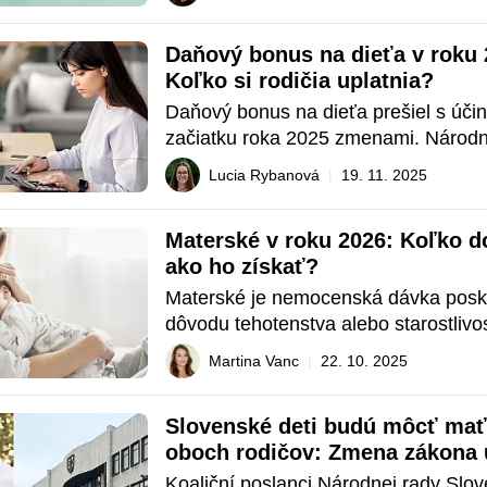
poukázať aj na ďalšie právne predpisy
súvisia s prídavkom na dieťa, pričom 
Daňový bonus na dieťa v roku 2
Zákon o rodičovskom prí
Koľko si rodičia uplatnia?
Daňový bonus na dieťa prešiel s účin
začiatku roka 2025 zmenami. Národn
Slovenskej republiky schválila 18. ok
Lucia Rybanová
|
19. 11. 2025
zákon č. 278/2024 Z. z. ktorým sa me
dopĺňajú niektoré zákony v súvislosti 
Materské v roku 2026: Koľko do
zlepšovaním 
ako ho získať?
Materské je nemocenská dávka posky
dôvodu tehotenstva alebo starostlivost
narodené dieťa. Predstavuje dôležitú
Martina Vanc
|
22. 10. 2025
finančnej podpory, ktorá pomáha mat
oprávneným osobám počas obdobia, 
Slovenské deti budú môcť mať 
naplno venujú starostlivosti o dieťa. 
oboch rodičov: Zmena zákona u
budúceho roka
Koaliční poslanci Národnej rady Slov