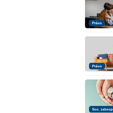
Právo
Právo
Soc. zabezp