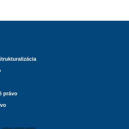
trukturalizácia
o
é právo
ávo