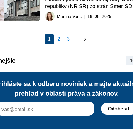
republiky (NR SR) zo strán Smer-SD 
predložili novelu zákona o mene a pri
Martina Vanc
|
18. 08. 2025
ktorá prináša významné zmeny pri ur
priezviska detí. Cieľom legislatívnej ú
umožniť, aby deti mali priezvisko obo
1
2
3
nejšie
1
rihláste sa k odberu noviniek a majte aktuál
prehľad v oblasti práva a zákonov.
Odoberať