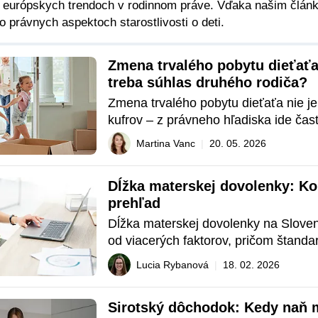
 a európskych trendoch v rodinnom práve. Vďaka našim člán
o právnych aspektoch starostlivosti o deti.
Zmena trvalého pobytu dieťaťa
treba súhlas druhého rodiča?
Zmena trvalého pobytu dieťaťa nie je 
kufrov – z právneho hľadiska ide často
významnú zmenu v jeho živote, ktorá 
Martina Vanc
|
20. 05. 2026
súčinnosť oboch rodičov Zmena trval
dieťaťa V tomto článku sa pozrieme na
Dĺžka materskej dovolenky: Ko
môže nahlásiť 
prehľad
Dĺžka materskej dovolenky na Slovens
od viacerých faktorov, pričom štandar
týždňov, avšak v niektorých prípadoc
Lucia Rybanová
|
18. 02. 2026
kratšia alebo sa predĺžiť až na 43 tý
tohto obdobia má poistenec nárok n
Sirotský dôchodok: Kedy naň m