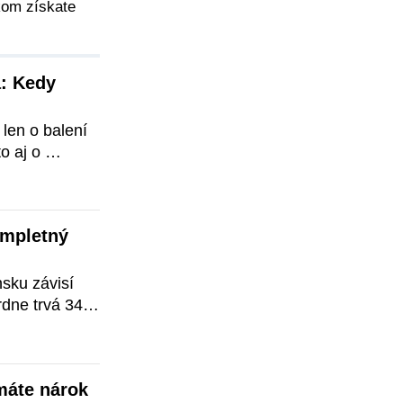
kom získate
: Kedy 
len o balení 
 aj o 
si vyžaduje 
ého pobytu 
 to, kto 
mpletný 
ku závisí 
dne trvá 34 
h môže byť 
ždňov. Počas 
a d&aac
áte nárok 