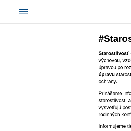
#Staros
Starostlivosť 
výchovou, vzd
úpravou po roz
úpravu
starost
ochrany.
Prinášame inf
starostlivosti 
vysvetľujú pos
rodinných konfl
Informujeme t