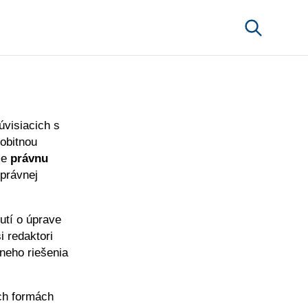
úvisiacich s
obitnou
me
právnu
-právnej
utí o úprave
i redaktori
vneho riešenia
ch formách