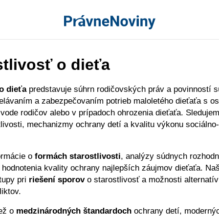
tlivosť o dieťa
o dieťa
predstavuje súhrn rodičovských práv a povinností s
elávaním a zabezpečovaním potrieb maloletého dieťaťa s os
vode rodičov alebo v prípadoch ohrozenia dieťaťa. Sleduje
livosti, mechanizmy ochrany detí a kvalitu výkonu sociálno
ormácie o
formách starostlivosti
, analýzy súdnych rozhodn
a hodnotenia kvality ochrany najlepších záujmov dieťaťa. Naš
tupy pri
riešení sporov
o starostlivosť a možnosti alternatí
iktov.
iež o
medzinárodných štandardoch
ochrany detí, moderný