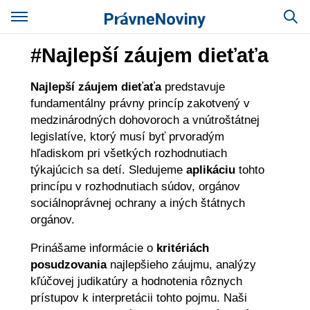
#Najlepší záujem dieťaťa
Najlepší záujem dieťaťa
predstavuje
fundamentálny právny princíp zakotvený v
medzinárodných dohovoroch a vnútroštátnej
legislatíve, ktorý musí byť prvoradým
hľadiskom pri všetkých rozhodnutiach
týkajúcich sa detí. Sledujeme
aplikáciu
tohto
princípu v rozhodnutiach súdov, orgánov
sociálnoprávnej ochrany a iných štátnych
orgánov.
Prinášame informácie o
kritériách
posudzovania
najlepšieho záujmu, analýzy
kľúčovej judikatúry a hodnotenia rôznych
prístupov k interpretácii tohto pojmu. Naši