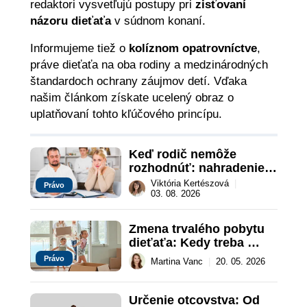
redaktori vysvetľujú postupy pri
zisťovaní
názoru dieťaťa
v súdnom konaní.
Informujeme tiež o
kolíznom opatrovníctve
,
práve dieťaťa na oba rodiny a medzinárodných
štandardoch ochrany záujmov detí. Vďaka
našim článkom získate ucelený obraz o
uplatňovaní tohto kľúčového princípu.
Keď rodič nemôže 
rozhodnúť: nahradenie 
prejavu vôle súdom v 
Viktória Kertészová
|
Právo
záujme dieťaťa
03. 08. 2026
Zmena trvalého pobytu 
dieťaťa: Kedy treba 
súhlas druhého rodiča?
Právo
Martina Vanc
|
20. 05. 2026
Určenie otcovstva: Od 