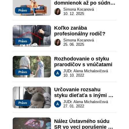
domnienok až po súdne 
rozhodnutie
Simona Kocanová
|
Právo
10. 12. 2025
Koľko zarába 
profesionálny rodič?
Simona Kocanová
|
Právo
25. 06. 2025
Rozhodovanie o styku 
prarodičov s vnúčatami
JUDr. Alena Michalovičová
|
Právo
10. 10. 2022
Určovanie rozsahu 
styku dieťaťa s inými 
príbuznými
JUDr. Alena Michalovičová
|
Právo
27. 01. 2022
Nález Ústavného súdu 
SR vo veci porušenie 