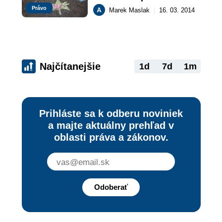
práv maloletých (II. ÚS 
Právo
Marek Maslak
|
16. 03. 2014
97/2013)
Najčítanejšie
1d
7d
1m
Prihláste sa k odberu noviniek
a majte aktuálny prehľad v
oblasti práva a zákonov.
Odoberať