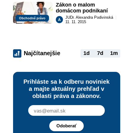
Zákon o malom 
domácom podnikaní
JUDr. Alexandra Podivinská
|
Obchodné právo
11. 11. 2015
Najčítanejšie
1d
7d
1m
Prihláste sa k odberu noviniek
a majte aktuálny prehľad v
oblasti práva a zákonov.
Odoberať