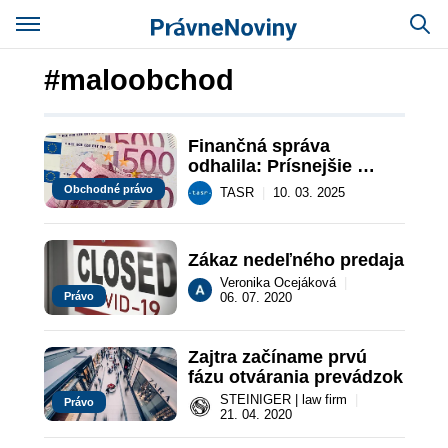
#maloobchod
Finančná správa 
odhalila: Prísnejšie 
kontroly zvýšili priznané 
Obchodné právo
TASR
|
10. 03. 2025
tržby o 28 miliónov
Zákaz nedeľného predaja
Veronika Ocejáková
|
Právo
06. 07. 2020
Zajtra začíname prvú 
fázu otvárania prevádzok
STEINIGER | law firm
|
Právo
21. 04. 2020