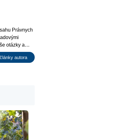
bsahu Právnych
ľadovými
še otázky a
iné články.
články autora