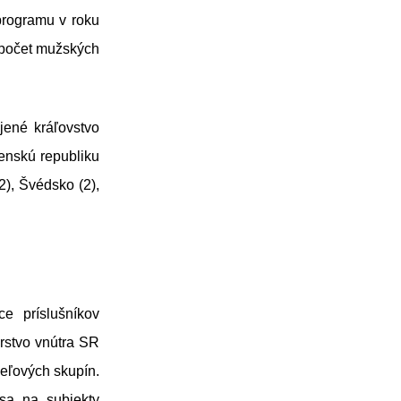
programu v roku
 počet mužských
jené kráľovstvo
enskú republiku
2), Švédsko (2),
ce príslušníkov
rstvo vnútra SR
ieľových skupín.
sa na subjekty