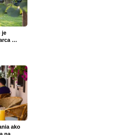
je 
rca 
nia ako 
a na 