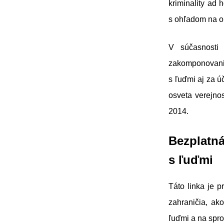
kriminality ad 
s ohľadom na o
V súčasnosti
zakomponovani
s ľuďmi aj za ú
osveta verejno
2014.
Bezplatn
s ľuďmi
Táto linka je 
zahraničia, ak
ľuďmi a na spro