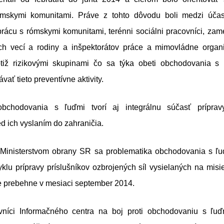
mskymi komunitami. Práve z tohto dôvodu boli medzi účast
 prácu s rómskymi komunitami, terénni sociálni pracovníci, za
ch vecí a rodiny a inšpektorátov práce a mimovládne orga
tiž rizikovými skupinami čo sa týka obeti obchodovania s 
ať tieto preventívne aktivity.
obchodovania s ľuďmi tvorí aj integrálnu súčasť príprav
d ich vyslaním do zahraničia.
 Ministerstvom obrany SR sa problematika obchodovania s ľu
klu prípravy príslušníkov ozbrojených síl vysielaných na misi
ie prebehne v mesiaci september 2014.
vníci Informačného centra na boj proti obchodovaniu s ľuď