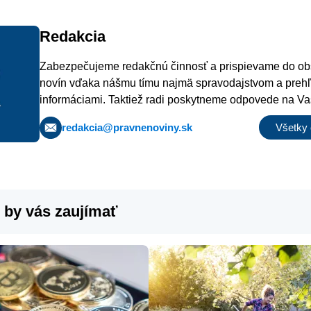
Redakcia
Zabezpečujeme redakčnú činnosť a prispievame do o
novín vďaka nášmu tímu najmä spravodajstvom a preh
informáciami. Taktiež radi poskytneme odpovede na Va
privítame aj akékoľvek podnety na zaujímavé správy či 
redakcia@pravnenoviny.sk
Všetky 
 by vás zaujímať