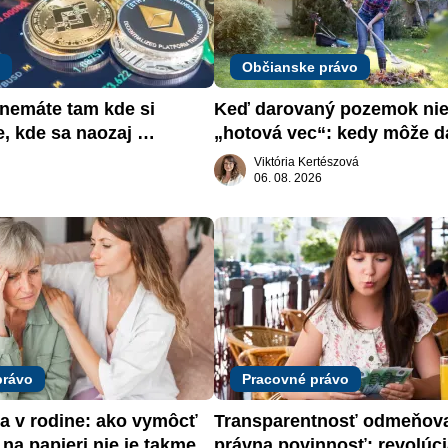
Občianske právo
emáte tam kde si 
Keď darovaný pozemok nie 
e, kde sa naozaj 
„hotová vec“: kedy môže da
žiadať dar späť
Viktória Kertészová
06. 08. 2026
právo
Pracovné právo
a v rodine: ako vymôcť 
Transparentnosť odmeňova
na papieri nie je takmer 
právna povinnosť: revolúci