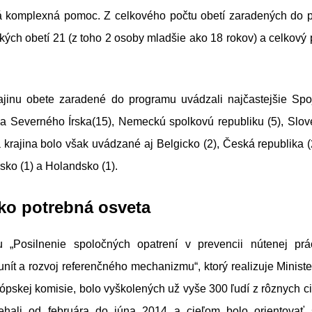
á komplexná pomoc. Z celkového počtu obetí zaradených do 
kých obetí 21 (z toho 2 osoby mladšie ako 18 rokov) a celkový
ajinu obete zaradené do programu uvádzali najčastejšie Spo
e a Severného Írska(15), Nemeckú spolkovú republiku (5), Slov
á krajina bolo však uvádzané aj Belgicko (2), Česká republika (
rsko (1) a Holandsko (1).
ko potrebná osveta
 „Posilnenie spoločných opatrení v prevencii nútenej prá
ít a rozvoj referenčného mechanizmu“, ktorý realizuje Ministe
pskej komisie, bolo vyškolených už vyše 300 ľudí z rôznych c
iehali od februára do júna 2014 a cieľom bolo orientovať 