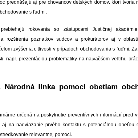
hoc prednášajú aj pre chovancov detských domov, ktorí tvoria 
bchodovanie s ľuďmi.
 prebiehajú rokovania so zástupcami Justičnej akadém
a rozšírenia poznatkov sudcov a prokurátorov aj v oblast
čelom zvýšenia citlivosti v prípadoch obchodovania s ľuďmi. Z
sti, napr. prezentáciou problematiky na najväčšom veľtrhu p
á Národná linka pomoci obetiam obc
primárne určená na poskytnutie preventívnych informácií pred 
o aj na nadviazanie prvého kontaktu s potenciálnou obeťou
stredkovanie relevantnej pomoci.