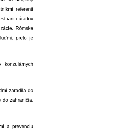
níkmi referenti
mestnanci úradov
nizácie. Rómske
ľuďmi, preto je
y konzulárnych
ďmi zaradila do
e do zahraničia.
mi a prevenciu