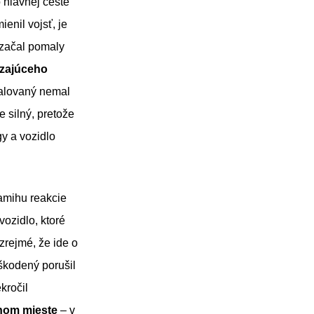
 hlavnej ceste
enil vojsť, je
, začal pomaly
dzajúceho
žalovaný nemal
 silný, pretože
gy a vozidlo
amihu reakcie
ozidlo, ktoré
 zrejmé, že ide o
oškodený porušil
kročil
nom mieste
– v