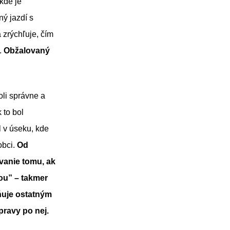
kde je
ý jazdí s
 zrýchľuje, čím
.
Obžalovaný
oli správne a
 to bol
l v úseku, kde
obci.
Od
vanie tomu, ak
ou” – takmer
žňuje ostatným
ravy po nej.