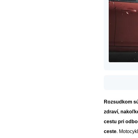
Rozsudkom súd
zdraví, nakoľ
cestu pri odbo
ceste
. Motocyk