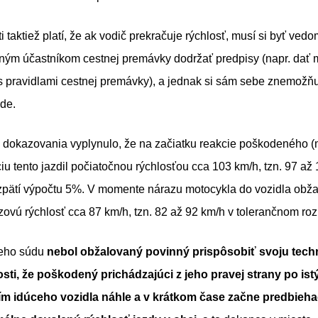
 taktiež platí, že ak vodič prekračuje rýchlosť, musí si byť ved
tným účastníkom cestnej premávky dodržať predpisy (napr. dať 
s pravidlami cestnej premávky), a jednak si sám sebe znemožňu
de.
dokazovania vyplynulo, že na začiatku reakcie poškodeného (m
iu tento jazdil počiatočnou rýchlosťou cca 103 km/h, tzn. 97 až
zpätí výpočtu 5%. V momente nárazu motocykla do vozidla obž
ovú rýchlosť cca 87 km/h, tzn. 82 až 92 km/h v tolerančnom roz
ieho súdu
nebol obžalovaný povinný prispôsobiť svoju tech
sti, že poškodený prichádzajúci z jeho pravej strany po istý
ím idúceho vozidla náhle a v krátkom čase začne predbieh