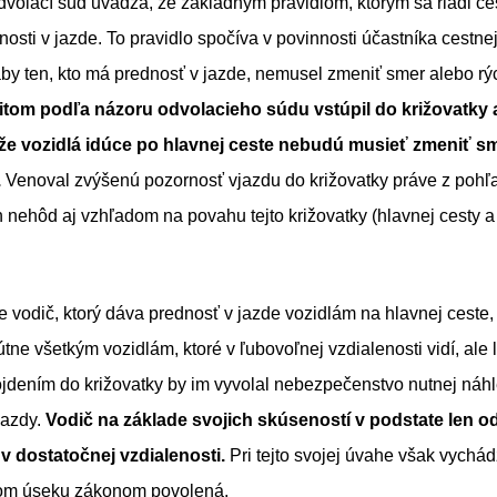
volací súd uvádza, že základným pravidlom, ktorým sa riadi c
dnosti v jazde. To pravidlo spočíva v povinnosti účastníka cestn
 aby ten, kto má prednosť v jazde, nemusel zmeniť smer alebo rý
itom podľa názoru odvolacieho súdu vstúpil do križovatky 
 že vozidlá idúce po hlavnej ceste nebudú musieť zmeniť s
.
Venoval zvýšenú pozornosť vjazdu do križovatky práve z pohľ
nehôd aj vzhľadom na povahu tejto križovatky (hlavnej cesty a
že vodič, ktorý dáva prednosť v jazde vozidlám na hlavnej ceste
tne všetkým vozidlám, ktoré v ľubovoľnej vzdialenosti vidí, ale l
vojdením do križovatky by im vyvolal nebezpečenstvo nutnej ná
jazdy.
Vodič na základe svojich skúseností v podstate len o
 v dostatočnej vzdialenosti.
Pri tejto svojej úvahe však vychádz
nom úseku zákonom povolená.