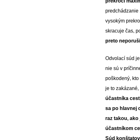
prekročí maxim
predchádzanie 
vysokým prekroč
skracuje čas, p
preto neporuš
Odvolací súd je
nie sú v príčin
poškodený, kto 
je to zakázané,
účastníka ces
sa po hlavnej 
raz takou, ako
účastníkom ce
Súd konštatova