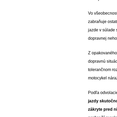
Vo všeobecnosti
zabraňuje osta
jazde v súlade 
dopravnej neho
Z opakovaného 
dopravnú situác
tolerančnom ro
motocykel náraz
Podľa odvolac
jazdy skutočno
zákryte pred n