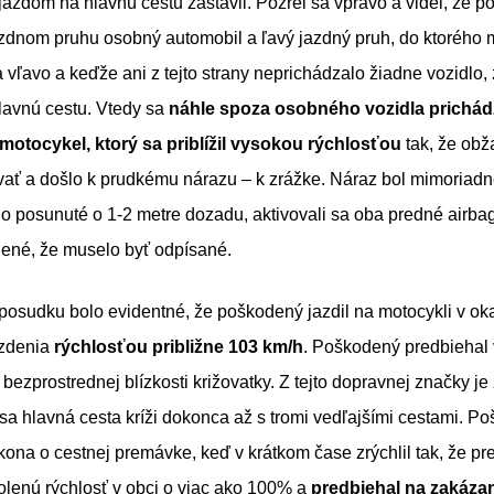
azdom na hlavnú cestu zastavil. Pozrel sa vpravo a videl, že po
zdnom pruhu osobný automobil a ľavý jazdný pruh, do ktorého mi
a vľavo a keďže ani z tejto strany neprichádzalo žiadne vozidlo
lavnú cestu. Vtedy sa
náhle spoza osobného vozidla prichá
 motocykel, ktorý sa priblížil vysokou rýchlosťou
tak, že ob
ť a došlo k prudkému nárazu – k zrážke. Náraz bol mimoriadne
lo posunuté o 1-2 metre dozadu, aktivovali sa oba predné airba
dené, že muselo byť odpísané.
posudku bolo evidentné, že poškodený jazdil na motocykli v ok
rzdenia
rýchlosťou približne 103 km/h
. Poškodený predbiehal v
bezprostrednej blízkosti križovatky. Z tejto dopravnej značky je
 sa hlavná cesta kríži dokonca až s tromi vedľajšími cestami. P
ona o cestnej premávke, keď v krátkom čase zrýchlil tak, že pre
lenú rýchlosť v obci o viac ako 100% a
predbiehal na zakáza