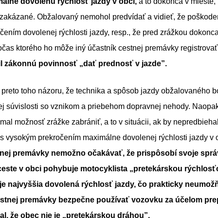
álne dovolenú rýchlosť jazdy v obci,
a to dokonca v mieste, 
zakázané. Obžalovaný nemohol predvídať a vidieť, že poškoden
ením dovolenej rýchlosti jazdy, resp., že pred zrážkou dokonca
očas ktorého ho môže iný účastník cestnej premávky registrovať
il zákonnú povinnosť „dať prednosť v jazde”.
 preto toho názoru, že technika a spôsob jazdy obžalovaného b
nej súvislosti so vznikom a priebehom dopravnej nehody. Naopak
mal možnosť zrážke zabrániť, a to v situácii, ak by nepredbieha
 s vysokým prekročením maximálne dovolenej rýchlosti jazdy v 
tnej premávky nemožno očakávať, že prispôsobí svoje sprá
ceste v obci pohybuje motocyklista „pretekárskou rýchlosť
 je najvyššia dovolená rýchlosť jazdy, čo prakticky neumo
stnej premávky bezpečne používať vozovku za účelom prep
l, že obec nie je „pretekárskou dráhou”.