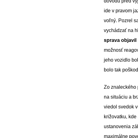
dôvodu pred výj
ide v pravom ja
voľný. Pozrel s
vychádzať na h
sprava objavil
možnosť reagova
jeho vozidlo bo
bolo tak poško
Zo znaleckého 
na situáciu a b
viedol svedok v 
križovatku, kde
ustanovenia zák
maximálne povo