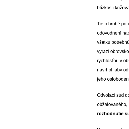
blízkosti križova
Tieto hrubé por
odôvodnení nap
všetku potrebn
vyrazí obrovsk
rýchlosťou v ob
navrhol, aby od
jeho osloboden
Odvolací súd do
obžalovaného, 
rozhodnutie s