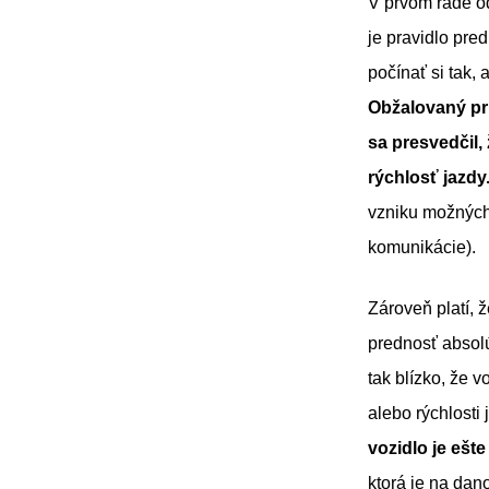
V prvom rade od
je pravidlo pre
počínať si tak,
Obžalovaný pr
sa presvedčil,
rýchlosť jazdy
vzniku možných 
komunikácie).
Zároveň platí, 
prednosť absolú
tak blízko, že 
alebo rýchlosti 
vozidlo je ešte
ktorá je na da