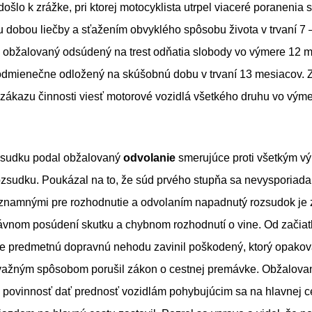
ošlo k zrážke, pri ktorej motocyklista utrpel viaceré poranenia s
dobou liečby a sťažením obvyklého spôsobu života v trvaní 7 
 obžalovaný odsúdený na trest odňatia slobody vo výmere 12 
podmienečne odložený na skúšobnú dobu v trvaní 13 mesiacov. 
t zákazu činnosti viesť motorové vozidlá všetkého druhu vo vým
ozsudku podal obžalovaný
odvolanie
smerujúce proti všetkým v
zsudku. Poukázal na to, že súd prvého stupňa sa nevysporiada
znamnými pre rozhodnutie a odvolaním napadnutý rozsudok je 
vnom posúdení skutku a chybnom rozhodnutí o vine. Od začiat
, že predmetnú dopravnú nehodu zavinil poškodený, ktorý opako
ažným spôsobom porušil zákon o cestnej premávke. Obžalovan
 povinnosť dať prednosť vozidlám pohybujúcim sa na hlavnej ce