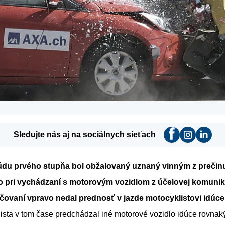
Sledujte nás aj na sociálnych sieťach
u prvého stupňa bol obžalovaný uznaný vinným z prečinu
ko pri vychádzaní s motorovým vozidlom z účelovej komunik
čovaní vpravo nedal prednosť v jazde motocyklistovi idúc
lista v tom čase predchádzal iné motorové vozidlo idúce rovna