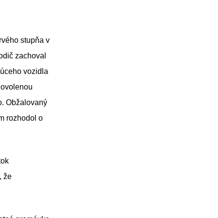
prvého stupňa v
odič zachoval
júceho vozidla
dovolenou
lo. Obžalovaný
m rozhodol o
tok
, že