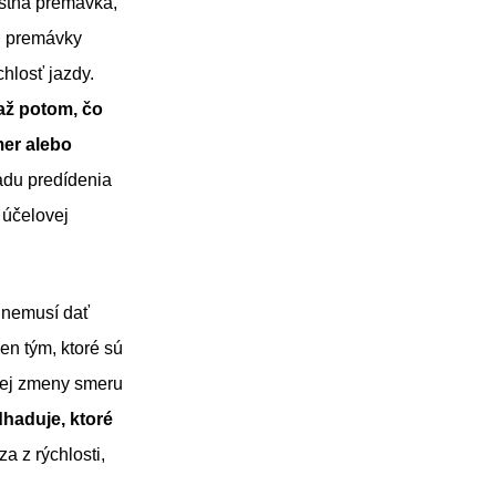
estná premávka,
ej premávky
chlosť jazdy.
až potom, čo
mer alebo
adu predídenia
 účelovej
, nemusí dať
en tým, ktoré sú
hlej zmeny smeru
dhaduje, ktoré
a z rýchlosti,