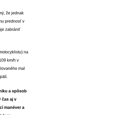
omý, že jednak
mu prednosť v
je zabrániť
otocyklistu) na
 109 km/h v
alovaného mal
pätí.
niku a spôsob
 čas aj v
ací manéver a