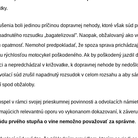
tky.
ušenia boli jedinou príčinou dopravnej nehody, ktoré však súd 
adnutého rozsudku „bagatelizoval”. Naopak, obžalovaný ako v
ú opatrnosť. Nemohol predpokladať, že spoza sprava prichádza
ou rýchlosťou motocykel poškodeného. Ak by poškodený jazdil 
ci a nepredchádzal v križovatke, k dopravnej nehode by nedoš
volací súd zrušil napadnutý rozsudok v celom rozsahu a aby sá
í spod obžaloby.
spel v rámci svojej prieskumnej povinnosti a odvolacích námie
majúcich relevantnú oporu vo vykonanom dokazovaní, k záveru
údu prvého stupňa o vine nemožno považovať za správne
.