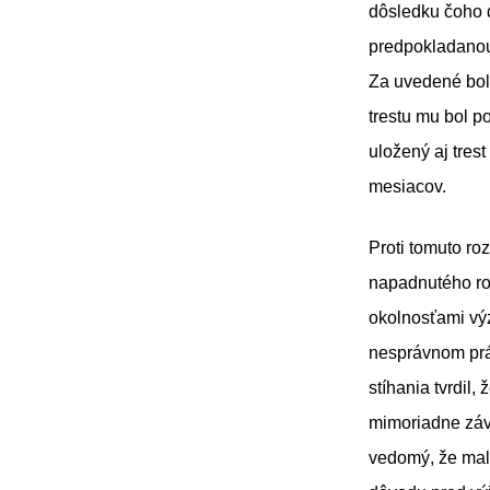
dôsledku čoho d
predpokladanou 
Za uvedené bol
trestu mu bol 
uložený aj tres
mesiacov.
Proti tomuto r
napadnutého ro
okolnosťami vý
nesprávnom prá
stíhania tvrdil
mimoriadne záv
vedomý, že mal