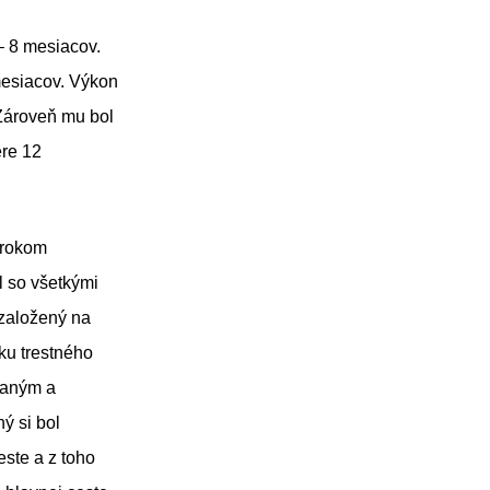
– 8 mesiacov.
mesiacov. Výkon
Zároveň mu bol
ere 12
ýrokom
l so všetkými
založený na
ku trestného
vaným a
ý si bol
ste a z toho