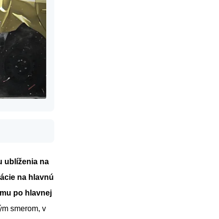
 ublíženia na
ácie na hlavnú
emu po hlavnej
kým smerom, v