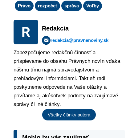
Právo
rozpočet
správa
Voľby
Redakcia
redakcia@pravnenoviny.sk
Zabezpečujeme redakčnú činnosť a
prispievame do obsahu Právnych novín vďaka
nášmu tímu najmä spravodajstvom a
prehľadovými informáciami. Taktiež radi
poskytneme odpovede na Vaše otázky a
privítame aj akékoľvek podnety na zaujímavé
správy či iné články.
Všetky články autora
Mohlo by vás zaujímať