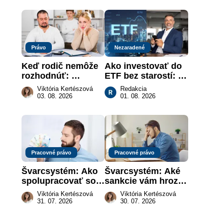
práce
Právo
Nezaradené
Keď rodič nemôže 
Ako investovať do 
rozhodnúť: 
ETF bez starostí: 
nahradenie prejavu 
Investičné plány, 
Viktória Kertészová
Redakcia
vôle súdom v 
ktoré urobia prácu 
03. 08. 2026
01. 08. 2026
záujme dieťaťa
za vás
Pracovné právo
Pracovné právo
Švarcsystém: Ako 
Švarcsystém: Aké 
spolupracovať so 
sankcie vám hrozia 
živnostníkom 
a prečo nestačí 
Viktória Kertészová
Viktória Kertészová
legálne a bez 
zaplatiť pokutu?
31. 07. 2026
30. 07. 2026
rizika?