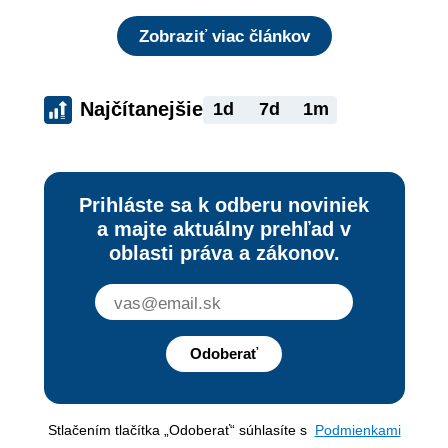
Zobraziť viac článkov
Najčítanejšie
1d
7d
1m
Prihláste sa k odberu noviniek
a majte aktuálny prehľad v
oblasti práva a zákonov.
Odoberať
Stlačením tlačítka „Odoberať“ súhlasíte s
Podmienkami