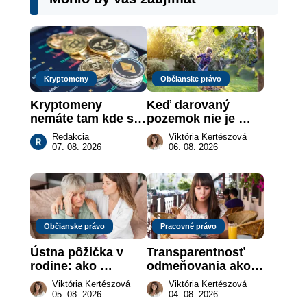
Kryptomeny
Občianske právo
Kryptomeny 
Keď darovaný 
nemáte tam kde si 
pozemok nie je 
myslíte: Viete, kde 
„hotová vec“: kedy 
Redakcia
Viktória Kertészová
sa naozaj 
môže darca žiadať 
07. 08. 2026
06. 08. 2026
nachádzajú?
dar späť
Občianske právo
Pracovné právo
Ústna pôžička v 
Transparentnosť 
rodine: ako 
odmeňovania ako 
vymôcť peniaze, 
právna povinnosť: 
Viktória Kertészová
Viktória Kertészová
keď na papieri nie 
revolúcia na 
05. 08. 2026
04. 08. 2026
je takmer nič
slovenskom trhu 