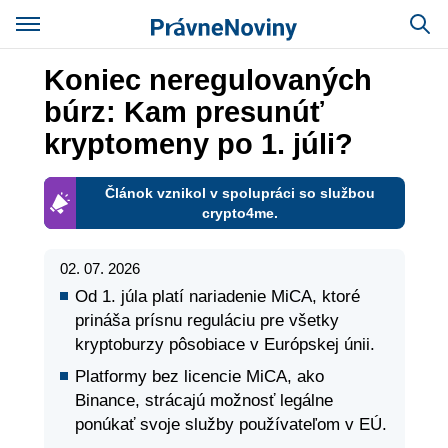
Koniec neregulovaných
búrz: Kam presunúť
kryptomeny po 1. júli?
Článok vznikol v spolupráci so službou
crypto4me.
02. 07. 2026
Od 1. júla platí nariadenie MiCA, ktoré
prináša prísnu reguláciu pre všetky
kryptoburzy pôsobiace v Európskej únii.
Platformy bez licencie MiCA, ako
Binance, strácajú možnosť legálne
ponúkať svoje služby používateľom v EÚ.