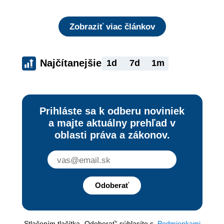
Zobraziť viac článkov
Najčítanejšie
1d
7d
1m
Prihláste sa k odberu noviniek
a majte aktuálny prehľad v
oblasti práva a zákonov.
Odoberať
Stlačením tlačítka „Odoberať“ súhlasíte s
Podmienkami