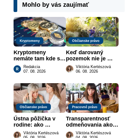
Mohlo by vás zaujímať
Kryptomeny
Občianske právo
Kryptomeny 
Keď darovaný 
nemáte tam kde si 
pozemok nie je 
myslíte: Viete, kde 
„hotová vec“: kedy 
Redakcia
Viktória Kertészová
sa naozaj 
môže darca žiadať 
07. 08. 2026
06. 08. 2026
nachádzajú?
dar späť
Občianske právo
Pracovné právo
Ústna pôžička v 
Transparentnosť 
rodine: ako 
odmeňovania ako 
vymôcť peniaze, 
právna povinnosť: 
Viktória Kertészová
Viktória Kertészová
keď na papieri nie 
revolúcia na 
05. 08. 2026
04. 08. 2026