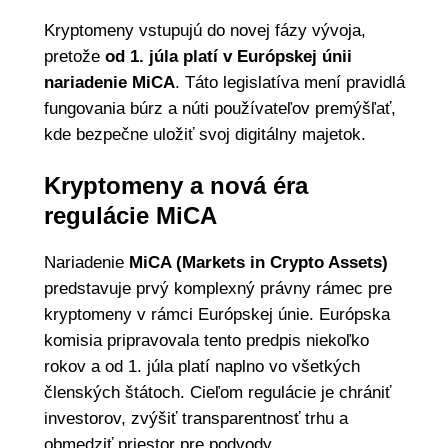
Kryptomeny vstupujú do novej fázy vývoja,
pretože
od 1. júla platí v Európskej únii
nariadenie MiCA
. Táto legislatíva mení pravidlá
fungovania búrz a núti používateľov premýšľať,
kde bezpečne uložiť svoj digitálny majetok.
Kryptomeny a nová éra
regulácie MiCA
Nariadenie
MiCA (Markets in Crypto Assets)
predstavuje prvý komplexný právny rámec pre
kryptomeny v rámci Európskej únie. Európska
komisia pripravovala tento predpis niekoľko
rokov a od 1. júla platí naplno vo všetkých
členských štátoch. Cieľom regulácie je chrániť
investorov, zvýšiť transparentnosť trhu a
obmedziť priestor pre podvody.