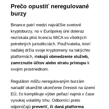
Prečo opustiť neregulované
burzy
Binance patrí medzi najväčšie svetové
kryptoburzy, no v Európskej únii doteraz
nezískala plnú licenciu MiCA vo všetkých
potrebných jurisdikciách. Používatelia, ktorí
naďalej držia svoje kryptomeny na takýchto
platformách,
riskujú obmedzenie služieb,
zamrznutie účtov alebo stratu prístupu
k
svojim prostriedkom.
Regulátori môžu neregulovaným burzám
nariadiť okamžité ukončenie činnosti na území
EÚ, čo komplikuje výber peňazí najmä v čase
vysokej volatility trhu. Odborníci preto
odporúčajú
preveriť, či daná platforma