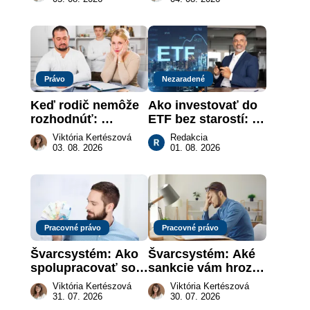
je takmer nič
slovenskom trhu 
práce
Právo
Nezaradené
Keď rodič nemôže 
Ako investovať do 
rozhodnúť: 
ETF bez starostí: 
nahradenie prejavu 
Investičné plány, 
Viktória Kertészová
Redakcia
vôle súdom v 
ktoré urobia prácu 
03. 08. 2026
01. 08. 2026
záujme dieťaťa
za vás
Pracovné právo
Pracovné právo
Švarcsystém: Ako 
Švarcsystém: Aké 
spolupracovať so 
sankcie vám hrozia 
živnostníkom 
a prečo nestačí 
Viktória Kertészová
Viktória Kertészová
legálne a bez 
zaplatiť pokutu?
31. 07. 2026
30. 07. 2026
rizika?