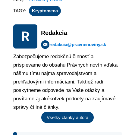
TAGY:
Kryptomena
Redakcia
redakcia@pravnenoviny.sk
Zabezpečujeme redakčnú činnosť a
prispievame do obsahu Právnych novín vďaka
nášmu tímu najmä spravodajstvom a
prehľadovými informáciami. Taktiež radi
poskytneme odpovede na Vaše otázky a
privítame aj akékoľvek podnety na zaujímavé
správy či iné články.
Všetky články autora