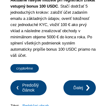
Aktuálne navyše môžete pri registrácii získať
vstupný bonus 100 USDC
. Stačí dodržať 5
jednoduchých krokov: založiť účet zadaním
emailu a základných údajov, overiť totožnosť
cez jednoduché KYC, vložiť 100 € ako prvý
vklad a následne zrealizovať obchody v
minimálnom objeme 5000 € do konca roka. Po
splnení všetkých podmienok systém
automaticky pripíše bonus 100 USDC priamo na
váš účet.
crypto4me
Predošlý
Ďalej
článok
Zdroj:
Redakčný obsah