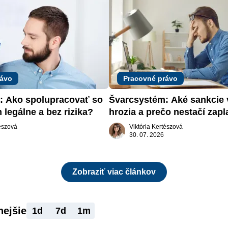
rávo
Pracovné právo
 Ako spolupracovať so 
Švarcsystém: Aké sankcie 
 legálne a bez rizika?
hrozia a prečo nestačí zapla
pokutu?
tészová
Viktória Kertészová
30. 07. 2026
Zobraziť viac článkov
nejšie
1d
7d
1m