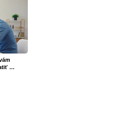
vám 
tiť 