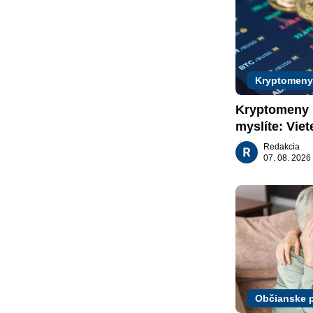
Kryptomeny
Kryptomeny n
myslíte: Viet
nachádzajú?
Redakcia
07. 08. 2026
Občianske 