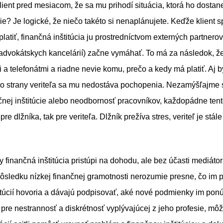
lient pred mesiacom, že sa mu prihodí situácia, ktorá ho dostan
cie? Je logické, že niečo takéto si nenaplánujete. Keďže klient s
atiť, finančná inštitúcia ju prostredníctvom externých partnero
advokátskych kancelárií) začne vymáhať. To má za následok, že 
i a telefonátmi a riadne nevie komu, prečo a kedy má platiť. Aj b
o strany veriteľa sa mu nedostáva pochopenia. Nezamýšľajme s
čnej inštitúcie alebo neodbornosť pracovníkov, každopádne tent
e dlžníka, tak pre veriteľa. Dlžník prežíva stres, veriteľ je stál
y finančná inštitúcia pristúpi na dohodu, ale bez účasti mediáto
dôsledku nízkej finančnej gramotnosti nerozumie presne, čo im 
itúcií hovoria a dávajú podpisovať, aké nové podmienky im ponú
 pre nestrannosť a diskrétnosť vyplývajúcej z jeho profesie, môž