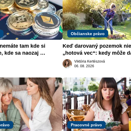
Občianske právo
emáte tam kde si 
Keď darovaný pozemok nie 
e, kde sa naozaj 
„hotová vec“: kedy môže da
žiadať dar späť
Viktória Kertészová
06. 08. 2026
právo
Pracovné právo