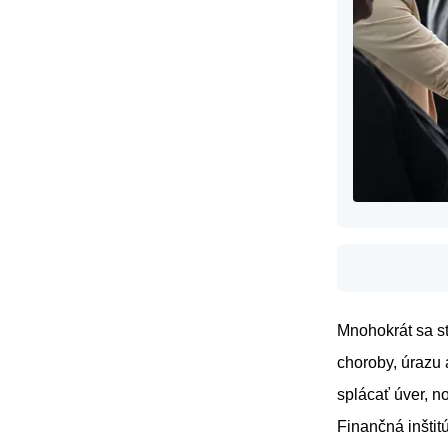
Mnohokrát sa st
choroby, úrazu 
splácať úver, n
Finančná inštit