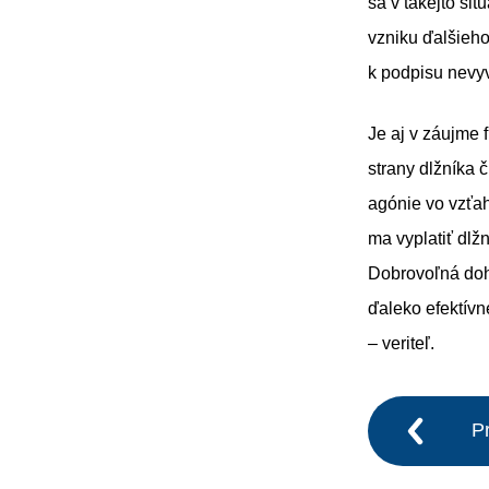
sa v takejto si
vzniku ďalšieho
k podpisu nev
Je aj v záujme 
strany dlžníka 
agónie vo vzťahu
ma vyplatiť dlž
Dobrovoľná doh
ďaleko efektívn
– veriteľ.
P