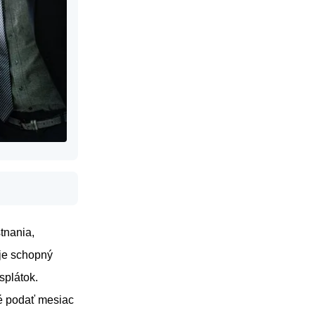
tnania,
 je schopný
splátok.
né podať mesiac