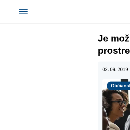
Je mož
prostr
02. 09. 2019
Občianske p
Občians