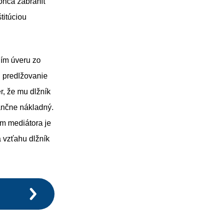
konca zabrániť
titúciou
ním úveru zo
n predlžovanie
er, že mu dlžník
nančne nákladný.
m mediátora je
 vzťahu dlžník