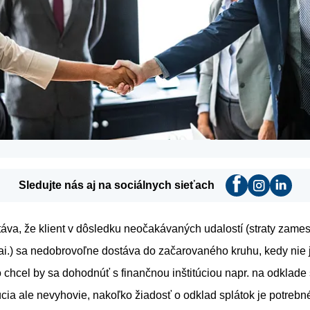
Sledujte nás aj na sociálnych sieťach
áva, že klient v dôsledku neočakávaných udalostí (straty zames
ai.) sa nedobrovoľne dostáva do začarovaného kruhu, kedy nie
o chcel by sa dohodnúť s finančnou inštitúciou napr. na odklade 
úcia ale nevyhovie, nakoľko žiadosť o odklad splátok je potreb