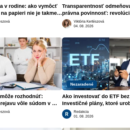
a v rodine: ako vymôcť 
Transparentnosť odmeňova
na papieri nie je takmer 
právna povinnosť: revolúci
slovenskom trhu práce
tészová
Viktória Kertészová
04. 08. 2026
Nezaradené
môže rozhodnúť: 
Ako investovať do ETF bez s
rejavu vôle súdom v 
Investičné plány, ktoré urob
aťa
za vás
tészová
Redakcia
01. 08. 2026