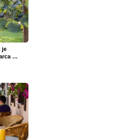
je 
rca 