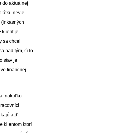
e do aktuálnej
plátku nevie
v (inkasných
klient je
y sa chcel
a nad tým, či to
o stav je
e vo finančnej
ra, nakoľko
pracovníci
kajú atď.
e klientom ktorí