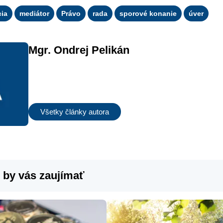
ia
mediátor
Právo
rada
sporové konanie
úver
Mgr. Ondrej Pelikán
Všetky články autora
 by vás zaujímať