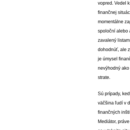
vopred. Vedel k
finančnej situá
momentálne zapl
spoloční alebo 
zavalený listam
dohodnúť, ale z
je úmysel finan
nevýhodný ako pr
strate.
Sú prípady, ked
väčšina ľudí v 
finančných inšt
Mediátor, práve