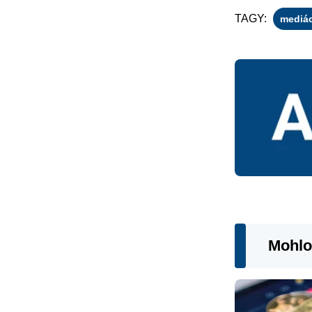
TAGY:
mediác
Mohlo