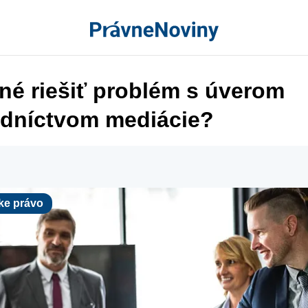
né riešiť problém s úverom
edníctvom mediácie?
rávo
ke právo