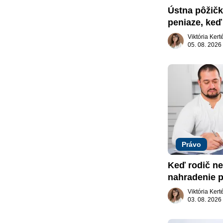
Ústna pôžičk
peniaze, keď 
nič
Viktória Ker
05. 08. 2026
Právo
Keď rodič ne
nahradenie p
záujme dieť
Viktória Ker
03. 08. 2026