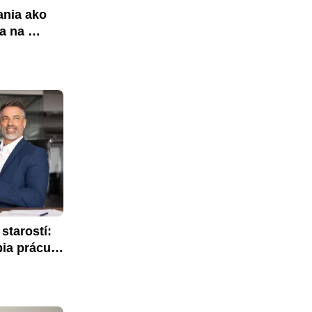
nia ako 
a na 
tarostí: 
ia prácu 