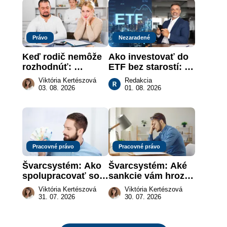
Právo
Nezaradené
Keď rodič nemôže 
Ako investovať do 
rozhodnúť: 
ETF bez starostí: 
nahradenie prejavu 
Investičné plány, 
Viktória Kertészová
Redakcia
vôle súdom v 
ktoré urobia prácu 
03. 08. 2026
01. 08. 2026
záujme dieťaťa
za vás
Pracovné právo
Pracovné právo
Švarcsystém: Ako 
Švarcsystém: Aké 
spolupracovať so 
sankcie vám hrozia 
živnostníkom 
a prečo nestačí 
Viktória Kertészová
Viktória Kertészová
legálne a bez 
zaplatiť pokutu?
31. 07. 2026
30. 07. 2026
rizika?