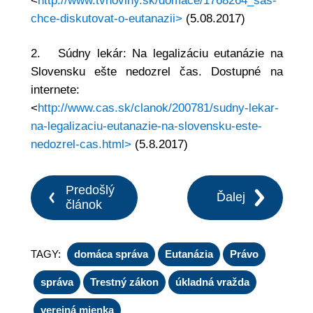
chce-diskutovat-o-eutanazii>
(5.08.2017)
2. Súdny lekár: Na legalizáciu eutanázie na
Slovensku ešte nedozrel čas. Dostupné na
internete:
<
http://www.cas.sk/clanok/200781/sudny-lekar-
na-legalizaciu-eutanazie-na-slovensku-este-
nedozrel-cas.html>
(5.8.2017)
Predošlý
Ďalej
článok
TAGY:
domáca správa
Eutanázia
Právo
správa
Trestný zákon
úkladná vražda
verejná mienka