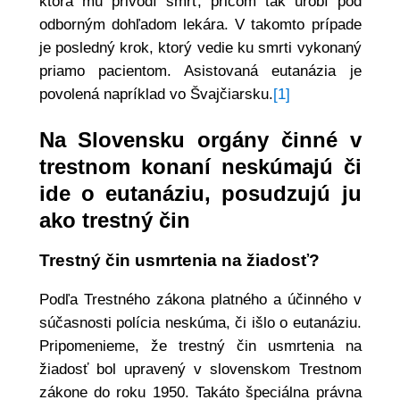
ktorá mu privodí smrť, pričom tak urobí pod
odborným dohľadom lekára. V takomto prípade
je posledný krok, ktorý vedie ku smrti vykonaný
priamo pacientom. Asistovaná eutanázia je
povolená napríklad vo Švajčiarsku.
[1]
Na Slovensku orgány činné v
trestnom konaní neskúmajú či
ide o eutanáziu, posudzujú ju
ako trestný čin
Trestný čin usmrtenia na žiadosť?
Podľa Trestného zákona platného a účinného v
súčasnosti polícia neskúma, či išlo o eutanáziu.
Pripomenieme, že trestný čin usmrtenia na
žiadosť bol upravený v slovenskom Trestnom
zákone do roku 1950. Takáto špeciálna právna