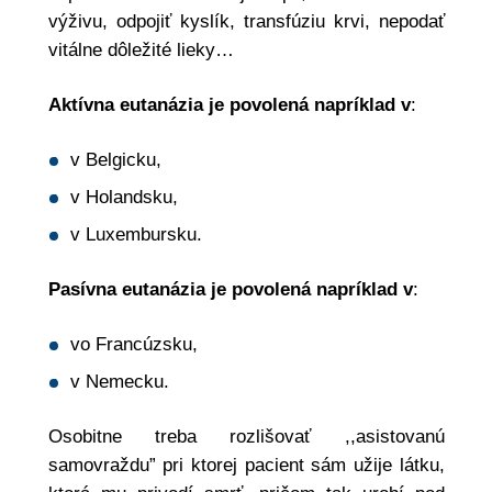
výživu, odpojiť kyslík, transfúziu krvi, nepodať
vitálne dôležité lieky…
Aktívna eutanázia je povolená napríklad v
:
v Belgicku,
v Holandsku,
v Luxembursku.
Pasívna eutanázia je povolená
napríklad v
:
vo Francúzsku,
v Nemecku.
Osobitne treba rozlišovať ,,asistovanú
samovraždu” pri ktorej pacient sám užije látku,