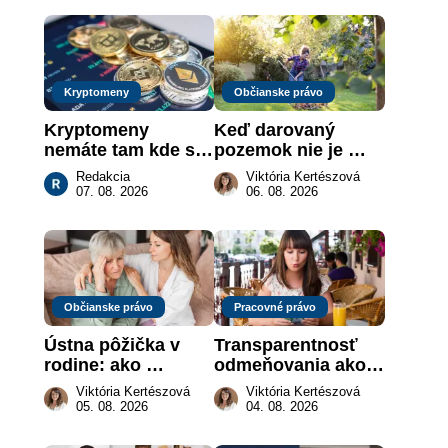
Kryptomeny
Občianske právo
Kryptomeny 
Keď darovaný 
nemáte tam kde si 
pozemok nie je 
myslíte: Viete, kde 
„hotová vec“: kedy 
Redakcia
Viktória Kertészová
sa naozaj 
môže darca žiadať 
07. 08. 2026
06. 08. 2026
nachádzajú?
dar späť
Občianske právo
Pracovné právo
Ústna pôžička v 
Transparentnosť 
rodine: ako 
odmeňovania ako 
vymôcť peniaze, 
právna povinnosť: 
Viktória Kertészová
Viktória Kertészová
keď na papieri nie 
revolúcia na 
05. 08. 2026
04. 08. 2026
je takmer nič
slovenskom trhu 
práce