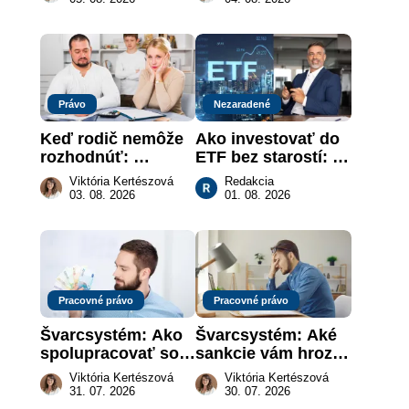
je takmer nič
slovenskom trhu 
práce
Právo
Nezaradené
Keď rodič nemôže 
Ako investovať do 
rozhodnúť: 
ETF bez starostí: 
nahradenie prejavu 
Investičné plány, 
Viktória Kertészová
Redakcia
vôle súdom v 
ktoré urobia prácu 
03. 08. 2026
01. 08. 2026
záujme dieťaťa
za vás
Pracovné právo
Pracovné právo
Švarcsystém: Ako 
Švarcsystém: Aké 
spolupracovať so 
sankcie vám hrozia 
živnostníkom 
a prečo nestačí 
Viktória Kertészová
Viktória Kertészová
legálne a bez 
zaplatiť pokutu?
31. 07. 2026
30. 07. 2026
rizika?