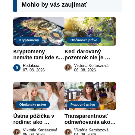
Mohlo by vás zaujímať
Kryptomeny
Občianske právo
Kryptomeny 
Keď darovaný 
nemáte tam kde si 
pozemok nie je 
myslíte: Viete, kde 
„hotová vec“: kedy 
Redakcia
Viktória Kertészová
sa naozaj 
môže darca žiadať 
07. 08. 2026
06. 08. 2026
nachádzajú?
dar späť
Občianske právo
Pracovné právo
Ústna pôžička v 
Transparentnosť 
rodine: ako 
odmeňovania ako 
vymôcť peniaze, 
právna povinnosť: 
Viktória Kertészová
Viktória Kertészová
keď na papieri nie 
revolúcia na 
05. 08. 2026
04. 08. 2026