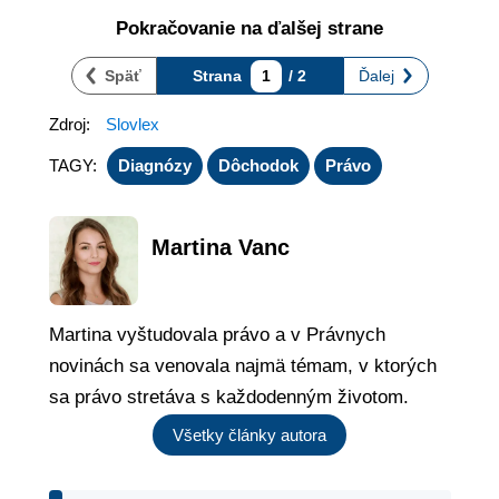
Pokračovanie na ďalšej strane
Späť
Strana
1
/ 2
Ďalej
Zdroj:
Slovlex
TAGY:
Diagnózy
Dôchodok
Právo
Martina Vanc
Martina vyštudovala právo a v Právnych
novinách sa venovala najmä témam, v ktorých
sa právo stretáva s každodenným životom.
Všetky články autora