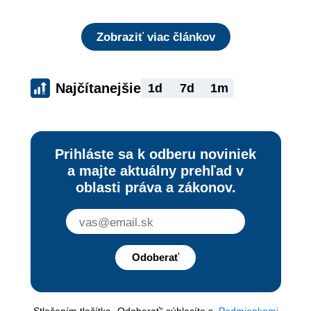
Zobraziť viac článkov
Najčítanejšie
1d
7d
1m
Prihláste sa k odberu noviniek
a majte aktuálny prehľad v
oblasti práva a zákonov.
Odoberať
Stlačením tlačítka „Odoberať“ súhlasíte s
Podmienkami