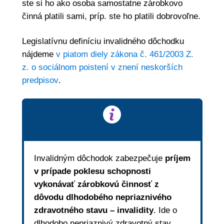
ste si ho ako osoba samostatne zárobkovo
činná platili sami, príp. ste ho platili dobrovoľne.
Legislatívnu definíciu invalidného dôchodku
nájdeme
v piatom diely zákona č. 461/2003 Z.
z. o sociálnom poistení v znení neskorších
predpisov
.
Invalidným dôchodok zabezpečuje
príjem
v prípade poklesu schopnosti
vykonávať zárobkovú činnosť z
dôvodu dlhodobého nepriaznivého
zdravotného stavu – invalidity
. Ide o
dlhodobo nepriaznivý zdravotný stav,