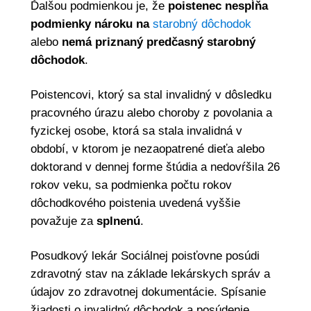
Ďalšou podmienkou je, že
poistenec nespĺňa
podmienky nároku na
starobný dôchodok
alebo
nemá priznaný predčasný starobný
dôchodok
.
Poistencovi, ktorý sa stal invalidný v dôsledku
pracovného úrazu alebo choroby z povolania a
fyzickej osobe, ktorá sa stala invalidná v
období, v ktorom je nezaopatrené dieťa alebo
doktorand v dennej forme štúdia a nedovŕšila 26
rokov veku, sa podmienka počtu rokov
dôchodkového poistenia uvedená vyššie
považuje za
splnenú
.
Posudkový lekár Sociálnej poisťovne posúdi
zdravotný stav na základe lekárskych správ a
údajov zo zdravotnej dokumentácie. Spísanie
žiadosti o invalidný dôchodok a posúdenie