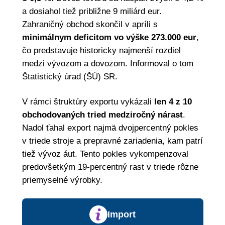
a dosiahol tiež približne 9 miliárd eur.
Zahraničný obchod skončil v apríli s
minimálnym deficitom vo výške 273.000 eur
,
čo predstavuje historicky najmenší rozdiel
medzi vývozom a dovozom. Informoval o tom
Štatistický úrad (ŠÚ) SR.
V rámci štruktúry exportu vykázali
len 4 z 10
obchodovaných tried medziročný nárast
.
Nadol ťahal export najmä dvojpercentný pokles
v triede stroje a prepravné zariadenia, kam patrí
tiež vývoz áut. Tento pokles vykompenzoval
predovšetkým 19-percentný rast v triede rôzne
priemyselné výrobky.
Import