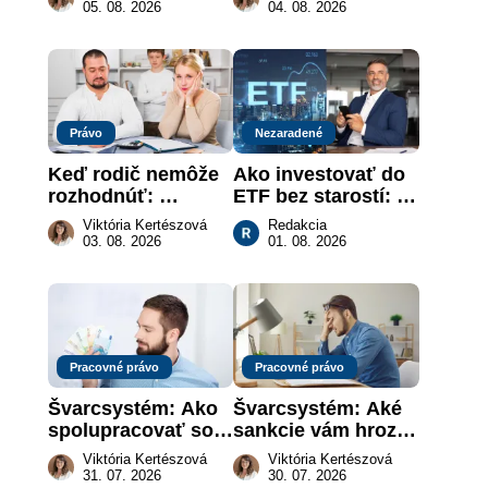
keď na papieri nie 
revolúcia na 
05. 08. 2026
04. 08. 2026
je takmer nič
slovenskom trhu 
práce
Právo
Nezaradené
Keď rodič nemôže 
Ako investovať do 
rozhodnúť: 
ETF bez starostí: 
nahradenie prejavu 
Investičné plány, 
Viktória Kertészová
Redakcia
vôle súdom v 
ktoré urobia prácu 
03. 08. 2026
01. 08. 2026
záujme dieťaťa
za vás
Pracovné právo
Pracovné právo
Švarcsystém: Ako 
Švarcsystém: Aké 
spolupracovať so 
sankcie vám hrozia 
živnostníkom 
a prečo nestačí 
Viktória Kertészová
Viktória Kertészová
legálne a bez 
zaplatiť pokutu?
31. 07. 2026
30. 07. 2026