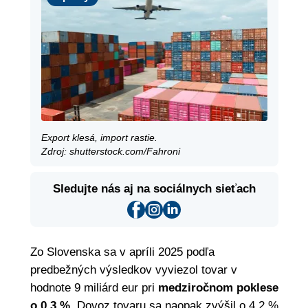
Export klesá, import rastie.
Zdroj: shutterstock.com/Fahroni
Sledujte nás aj na sociálnych sieťach
Zo Slovenska sa v apríli 2025 podľa
predbežných výsledkov vyviezol tovar v
hodnote 9 miliárd eur pri
medziročnom poklese
o 0,3 %.
Dovoz tovaru sa naopak zvýšil o 4,2 %