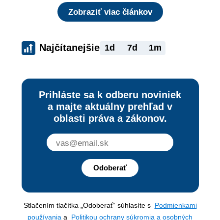
Zobraziť viac článkov
Najčítanejšie
1d
7d
1m
Prihláste sa k odberu noviniek
a majte aktuálny prehľad v
oblasti práva a zákonov.
Odoberať
Stlačením tlačítka „Odoberať“ súhlasíte s
Podmienkami
používania
a
Politikou ochrany súkromia a osobných