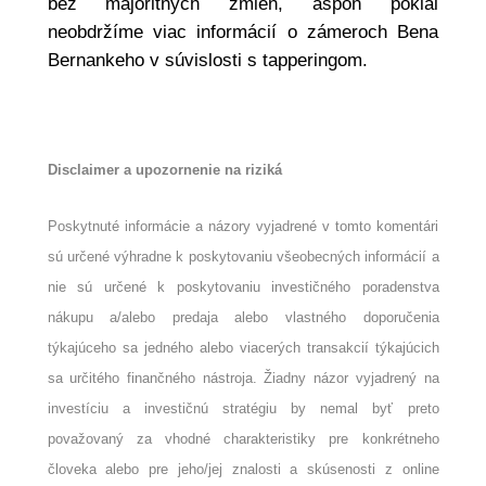
bez majoritných zmien, aspoň pokiaľ
neobdržíme viac informácií o zámeroch Bena
Bernankeho v súvislosti s tapperingom.
Disclaimer a upozornenie na riziká
Poskytnuté informácie a názory vyjadrené v tomto komentári
sú určené výhradne k poskytovaniu všeobecných informácií a
nie sú určené k poskytovaniu investičného poradenstva
nákupu a/alebo predaja alebo vlastného doporučenia
týkajúceho sa jedného alebo viacerých transakcií týkajúcich
sa určitého finančného nástroja. Žiadny názor vyjadrený na
investíciu a investičnú stratégiu by nemal byť preto
považovaný za vhodné charakteristiky pre konkrétneho
človeka alebo pre jeho/jej znalosti a skúsenosti z online