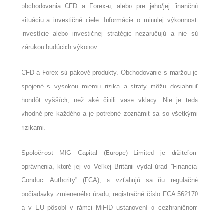
obchodovania CFD a Forex-u, alebo pre jeho/jej finančnú
situáciu a investičné ciele. Informácie o minulej výkonnosti
investície alebo investičnej stratégie nezaručujú a nie sú
zárukou budúcich výkonov.
CFD a Forex sú pákové produkty. Obchodovanie s maržou je
spojené s vysokou mierou rizika a straty môžu dosiahnuť
hondôt vyšších, než aké činili vase vklady. Nie je teda
vhodné pre každého a je potrebné zoznámiť sa so všetkými
rizikami.
Spoločnost MIG Capital (Europe) Limited je držiteľom
oprávnenia, ktoré jej vo Veľkej Británii vydal úrad ”Financial
Conduct Authority” (FCA), a vzťahujú sa ňu regulačné
počiadavky zmieneného úradu; registračné číslo FCA 562170
a v EU pôsobí v rámci MiFID ustanovení o cezhraničnom