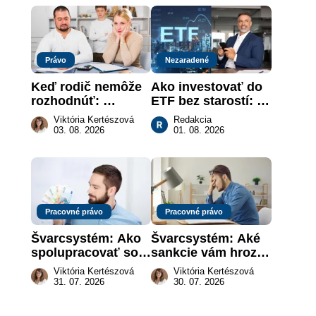
práce
Právo
Nezaradené
Keď rodič nemôže 
Ako investovať do 
rozhodnúť: 
ETF bez starostí: 
nahradenie prejavu 
Investičné plány, 
Viktória Kertészová
Redakcia
vôle súdom v 
ktoré urobia prácu 
03. 08. 2026
01. 08. 2026
záujme dieťaťa
za vás
Pracovné právo
Pracovné právo
Švarcsystém: Ako 
Švarcsystém: Aké 
spolupracovať so 
sankcie vám hrozia 
živnostníkom 
a prečo nestačí 
Viktória Kertészová
Viktória Kertészová
legálne a bez 
zaplatiť pokutu?
31. 07. 2026
30. 07. 2026
rizika?