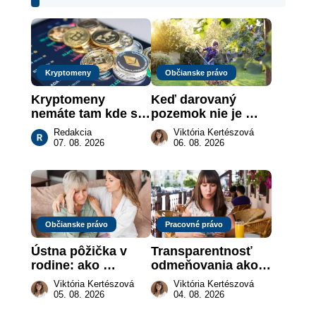
Kryptomeny
Občianske právo
Kryptomeny 
Keď darovaný 
nemáte tam kde si 
pozemok nie je 
myslíte: Viete, kde 
„hotová vec“: kedy 
Redakcia
Viktória Kertészová
sa naozaj 
môže darca žiadať 
07. 08. 2026
06. 08. 2026
nachádzajú?
dar späť
Občianske právo
Pracovné právo
Ústna pôžička v 
Transparentnosť 
rodine: ako 
odmeňovania ako 
vymôcť peniaze, 
právna povinnosť: 
Viktória Kertészová
Viktória Kertészová
keď na papieri nie 
revolúcia na 
05. 08. 2026
04. 08. 2026
je takmer nič
slovenskom trhu 