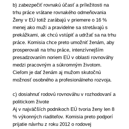
b) zabezpečiť rovnakú účasť a príležitosti na
trhu práce vrátane rovnakého odmeňovania
Ženy v EÚ totiž zarábajú v priemere o 16 %
menej ako muži a pravidelne sa stretávajú s
prekážkami, ak chcú vstúpiť a udržať sa na trhu
práce. Komisia chce preto umožniť ženám, aby
prosperovali na trhu práce, intenzívnejším
presadzovaním noriem EÚ v oblasti rovnováhy
medzi pracovným a súkromným životom.
Cieľom je dať ženám aj mužom skutočnú
možnosť osobného a profesionálneho rozvoja.
c) dosiahnuť rodovú rovnováhu v rozhodovaní a
politickom živote
Aj v najväčších podnikoch EÚ tvoria ženy len 8
% výkonných riaditeľov. Komisia preto podporí
prijatie návrhu z roku 2012 o rodovej