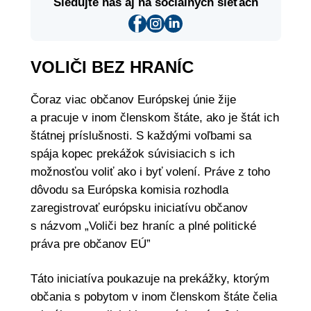
Sledujte nás aj na sociálnych sieťach
VOLIČI BEZ HRANÍC
Čoraz viac občanov Európskej únie žije
a pracuje v inom členskom štáte, ako je štát ich
štátnej príslušnosti. S každými voľbami sa
spája kopec prekážok súvisiacich s ich
možnosťou voliť ako i byť volení. Práve z toho
dôvodu sa Európska komisia rozhodla
zaregistrovať európsku iniciatívu občanov
s názvom „Voliči bez hraníc a plné politické
práva pre občanov EÚ”
Táto iniciatíva poukazuje na prekážky, ktorým
občania s pobytom v inom členskom štáte čelia