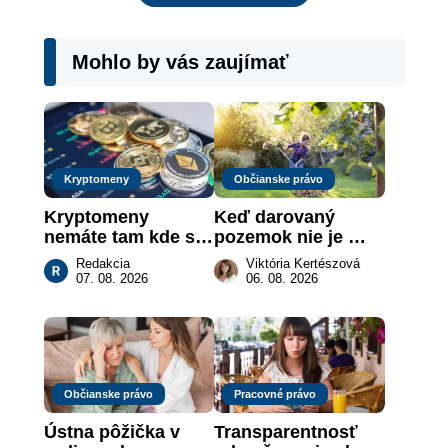
Mohlo by vás zaujímať
Kryptomeny
Občianske právo
Kryptomeny 
Keď darovaný 
nemáte tam kde si 
pozemok nie je 
myslíte: Viete, kde 
„hotová vec“: kedy 
Redakcia
Viktória Kertészová
sa naozaj 
môže darca žiadať 
07. 08. 2026
06. 08. 2026
nachádzajú?
dar späť
Občianske právo
Pracovné právo
Ústna pôžička v 
Transparentnosť 