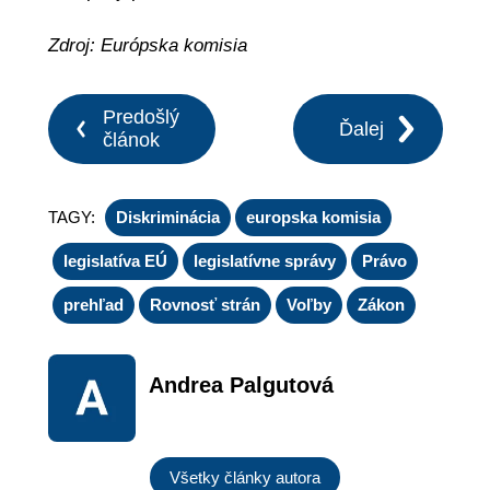
Zdroj: Európska komisia
Predošlý
Ďalej
článok
TAGY:
Diskriminácia
europska komisia
legislatíva EÚ
legislatívne správy
Právo
prehľad
Rovnosť strán
Voľby
Zákon
Andrea Palgutová
Všetky články autora