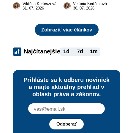
živnostníkom 
a prečo nestačí 
Viktória Kertészová
Viktória Kertészová
legálne a bez 
zaplatiť pokutu?
31. 07. 2026
30. 07. 2026
rizika?
Zobraziť viac článkov
Najčítanejšie
1d
7d
1m
Prihláste sa k odberu noviniek
a majte aktuálny prehľad v
oblasti práva a zákonov.
Odoberať