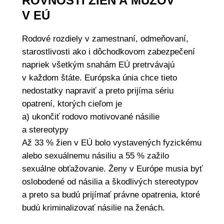
ROVNOSTI ŽIEN A MUŽOV
V EÚ
Rodové rozdiely v zamestnaní, odmeňovaní,
starostlivosti ako i dôchodkovom zabezpečení
napriek všetkým snahám EÚ pretrvávajú
v každom štáte. Európska únia chce tieto
nedostatky napraviť a preto prijíma sériu
opatrení, ktorých cieľom je
a) ukončiť rodovo motivované násilie
a stereotypy
Až 33 % žien v EÚ bolo vystavených fyzickému
alebo sexuálnemu násiliu a 55 % zažilo
sexuálne obťažovanie. Ženy v Európe musia byť
oslobodené od násilia a škodlivých stereotypov
a preto sa budú prijímať právne opatrenia, ktoré
budú kriminalizovať násilie na ženách.