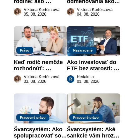
rodine: ako 
odmeňovania ako 
vymôcť peniaze, 
právna povinnosť: 
Viktória Kertészová
Viktória Kertészová
keď na papieri nie 
revolúcia na 
05. 08. 2026
04. 08. 2026
je takmer nič
slovenskom trhu 
práce
Právo
Nezaradené
Keď rodič nemôže 
Ako investovať do 
rozhodnúť: 
ETF bez starostí: 
nahradenie prejavu 
Investičné plány, 
Viktória Kertészová
Redakcia
vôle súdom v 
ktoré urobia prácu 
03. 08. 2026
01. 08. 2026
záujme dieťaťa
za vás
Pracovné právo
Pracovné právo
Švarcsystém: Ako 
Švarcsystém: Aké 
spolupracovať so 
sankcie vám hrozia 