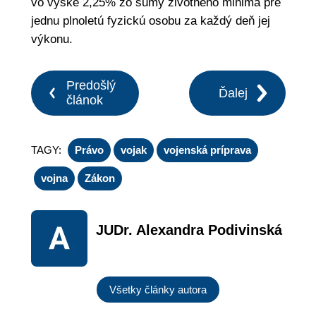
vo výške 2,25% zo sumy životného minima pre
jednu plnoletú fyzickú osobu za každý deň jej
výkonu.
Predošlý
Ďalej
článok
TAGY:
Právo
vojak
vojenská príprava
vojna
Zákon
JUDr. Alexandra Podivinská
Všetky články autora