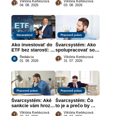
Viktória Kertészová
Viktória Kertészová
revolúcia na 
vôle súdom v 
04. 08. 2026
03. 08. 2026
slovenskom trhu 
záujme dieťaťa
práce
Nezaradené
Pracovné právo
Ako investovať do 
Švarcsystém: Ako 
ETF bez starostí: 
spolupracovať so 
Investičné plány, 
živnostníkom 
Redakcia
Viktória Kertészová
ktoré urobia prácu 
legálne a bez 
01. 08. 2026
31. 07. 2026
za vás
rizika?
Pracovné právo
Pracovné právo
Švarcsystém: Aké 
Švarcsystém: Čo 
sankcie vám hrozia 
to je a prečo by 
a prečo nestačí 
vás to malo 
Viktória Kertészová
Viktória Kertészová
zaplatiť pokutu?
zaujímať