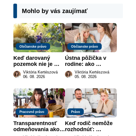
Mohlo by vás zaujímať
Občianske právo
Občianske právo
Keď darovaný 
Ústna pôžička v 
pozemok nie je 
rodine: ako 
„hotová vec“: kedy 
vymôcť peniaze, 
Viktória Kertészová
Viktória Kertészová
môže darca žiadať 
keď na papieri nie 
06. 08. 2026
05. 08. 2026
dar späť
je takmer nič
Pracovné právo
Právo
Transparentnosť 
Keď rodič nemôže 
odmeňovania ako 
rozhodnúť: 
právna povinnosť: 
nahradenie prejavu 