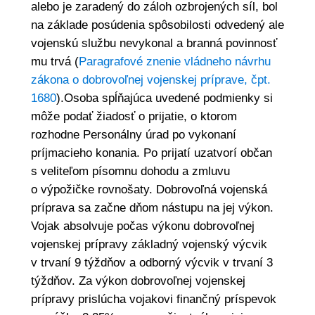
alebo je zaradený do záloh ozbrojených síl, bol
na základe posúdenia spôsobilosti odvedený ale
vojenskú službu nevykonal a branná povinnosť
mu trvá (
Paragrafové znenie vládneho návrhu
zákona o dobrovoľnej vojenskej príprave, čpt.
1680
).Osoba spĺňajúca uvedené podmienky si
môže podať žiadosť o prijatie, o ktorom
rozhodne Personálny úrad po vykonaní
príjmacieho konania. Po prijatí uzatvorí občan
s veliteľom písomnu dohodu a zmluvu
o výpožičke rovnošaty. Dobrovoľná vojenská
príprava sa začne dňom nástupu na jej výkon.
Vojak absolvuje počas výkonu dobrovoľnej
vojenskej prípravy základný vojenský výcvik
v trvaní 9 týždňov a odborný výcvik v trvaní 3
týždňov. Za výkon dobrovoľnej vojenskej
prípravy prislúcha vojakovi finančný príspevok