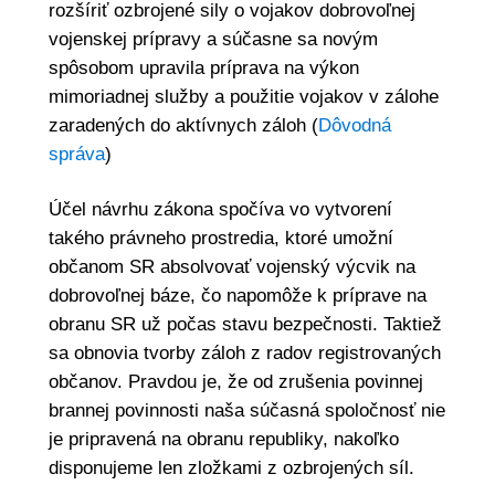
rozšíriť ozbrojené sily o vojakov dobrovoľnej
vojenskej prípravy a súčasne sa novým
spôsobom upravila príprava na výkon
mimoriadnej služby a použitie vojakov v zálohe
zaradených do aktívnych záloh (
Dôvodná
správa
)
Účel návrhu zákona spočíva vo vytvorení
takého právneho prostredia, ktoré umožní
občanom SR absolvovať vojenský výcvik na
dobrovoľnej báze, čo napomôže k príprave na
obranu SR už počas stavu bezpečnosti. Taktiež
sa obnovia tvorby záloh z radov registrovaných
občanov. Pravdou je, že od zrušenia povinnej
brannej povinnosti naša súčasná spoločnosť nie
je pripravená na obranu republiky, nakoľko
disponujeme len zložkami z ozbrojených síl.