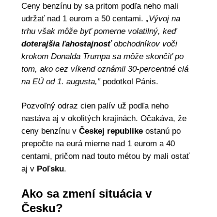
Ceny benzínu by sa pritom podľa neho mali
udržať nad 1 eurom a 50 centami.
„Vývoj na
trhu však môže byť pomerne volatilný, keď
doterajšia ľahostajnosť
obchodníkov voči
krokom Donalda Trumpa sa môže skončiť po
tom, ako cez víkend oznámil 30-percentné clá
na EÚ od 1. augusta,”
podotkol Pánis.
Pozvoľný odraz cien palív už podľa neho
nastáva aj v okolitých krajinách. Očakáva, že
ceny benzínu v
Českej republike
ostanú po
prepočte na eurá mierne nad 1 eurom a 40
centami, pričom nad touto métou by mali ostať
aj v
Poľsku
.
Ako sa zmení situácia v
Česku?