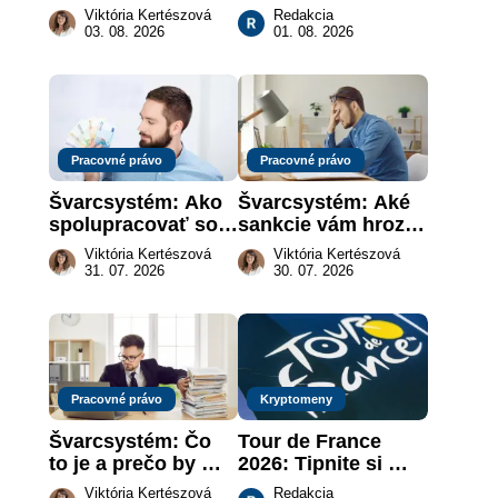
nahradenie prejavu 
Investičné plány, 
Viktória Kertészová
Redakcia
vôle súdom v 
ktoré urobia prácu 
03. 08. 2026
01. 08. 2026
záujme dieťaťa
za vás
Pracovné právo
Pracovné právo
Švarcsystém: Ako 
Švarcsystém: Aké 
spolupracovať so 
sankcie vám hrozia 
živnostníkom 
a prečo nestačí 
Viktória Kertészová
Viktória Kertészová
legálne a bez 
zaplatiť pokutu?
31. 07. 2026
30. 07. 2026
rizika?
Pracovné právo
Kryptomeny
Švarcsystém: Čo 
Tour de France 
to je a prečo by 
2026: Tipnite si 
vás to malo 
pódium etapy a 
Viktória Kertészová
Redakcia