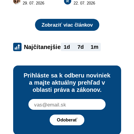
zaujímať
získajte podiel z 2 
29. 07. 2026
22. 07. 2026
000 €
Zobraziť viac článkov
Najčítanejšie
1d
7d
1m
Prihláste sa k odberu noviniek
a majte aktuálny prehľad v
oblasti práva a zákonov.
Odoberať