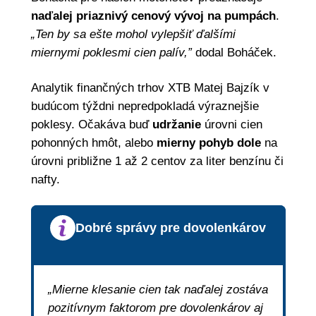
naďalej priaznivý cenový vývoj na pumpách
.
„Ten by sa ešte mohol vylepšiť ďalšími
miernymi poklesmi cien palív,”
dodal Boháček.
Analytik finančných trhov XTB Matej Bajzík v
budúcom týždni nepredpokladá výraznejšie
poklesy. Očakáva buď
udržanie
úrovni cien
pohonných hmôt, alebo
mierny pohyb dole
na
úrovni približne 1 až 2 centov za liter benzínu či
nafty.
Dobré správy pre dovolenkárov
„Mierne klesanie cien tak naďalej zostáva
pozitívnym faktorom pre dovolenkárov aj