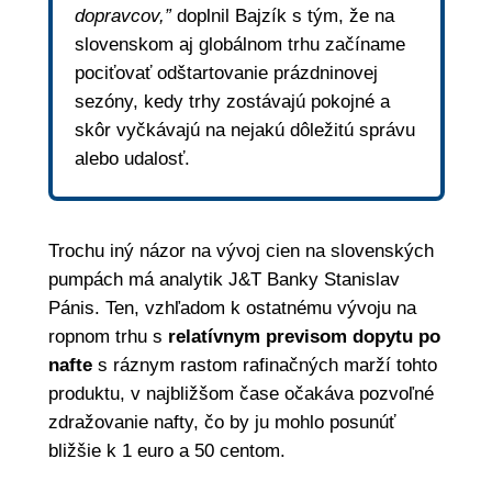
dopravcov,”
doplnil Bajzík s tým, že na
slovenskom aj globálnom trhu začíname
pociťovať odštartovanie prázdninovej
sezóny, kedy trhy zostávajú pokojné a
skôr vyčkávajú na nejakú dôležitú správu
alebo udalosť.
Trochu iný názor na vývoj cien na slovenských
pumpách má analytik J&T Banky Stanislav
Pánis. Ten, vzhľadom k ostatnému vývoju na
ropnom trhu s
relatívnym previsom dopytu po
nafte
s ráznym rastom rafinačných marží tohto
produktu, v najbližšom čase očakáva pozvoľné
zdražovanie nafty, čo by ju mohlo posunúť
bližšie k 1 euro a 50 centom.