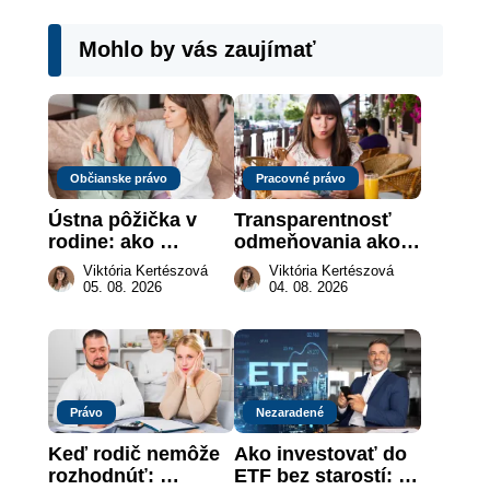
Mohlo by vás zaujímať
Občianske právo
Pracovné právo
Ústna pôžička v 
Transparentnosť 
rodine: ako 
odmeňovania ako 
vymôcť peniaze, 
právna povinnosť: 
Viktória Kertészová
Viktória Kertészová
keď na papieri nie 
revolúcia na 
05. 08. 2026
04. 08. 2026
je takmer nič
slovenskom trhu 
práce
Právo
Nezaradené
Keď rodič nemôže 
Ako investovať do 
rozhodnúť: 
ETF bez starostí: 