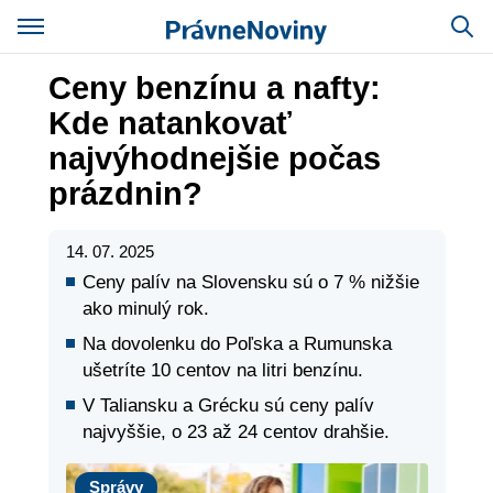
Ceny benzínu a nafty:
Kde natankovať
najvýhodnejšie počas
prázdnin?
14. 07. 2025
Ceny palív na Slovensku sú o 7 % nižšie
ako minulý rok.
Na dovolenku do Poľska a Rumunska
ušetríte 10 centov na litri benzínu.
V Taliansku a Grécku sú ceny palív
najvyššie, o 23 až 24 centov drahšie.
Správy
Správy