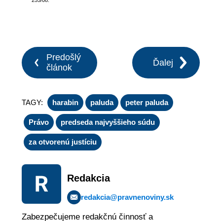
255/08.
Predošlý
Ďalej
článok
TAGY:
harabin
paluda
peter paluda
Právo
predseda najvyššieho súdu
za otvorenú justíciu
Redakcia
redakcia@pravnenoviny.sk
Zabezpečujeme redakčnú činnosť a