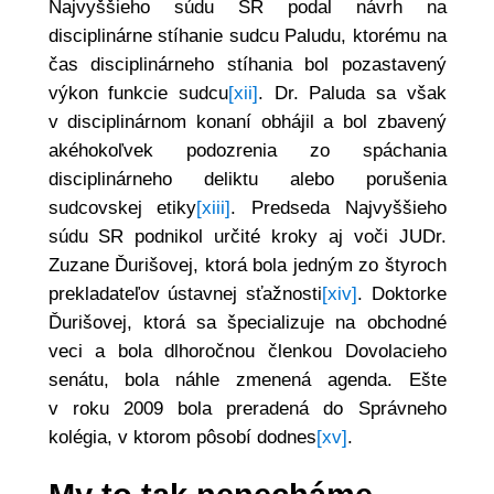
Najvyššieho súdu SR podal návrh na
disciplinárne stíhanie sudcu Paludu, ktorému na
čas disciplinárneho stíhania bol pozastavený
výkon funkcie sudcu
[xii]
. Dr. Paluda sa však
v disciplinárnom konaní obhájil a bol zbavený
akéhokoľvek podozrenia zo spáchania
disciplinárneho deliktu alebo porušenia
sudcovskej etiky
[xiii]
. Predseda Najvyššieho
súdu SR podnikol určité kroky aj voči JUDr.
Zuzane Ďurišovej, ktorá bola jedným zo štyroch
prekladateľov ústavnej sťažnosti
[xiv]
. Doktorke
Ďurišovej, ktorá sa špecializuje na obchodné
veci a bola dlhoročnou členkou Dovolacieho
senátu, bola náhle zmenená agenda. Ešte
v roku 2009 bola preradená do Správneho
kolégia, v ktorom pôsobí dodnes
[xv]
.