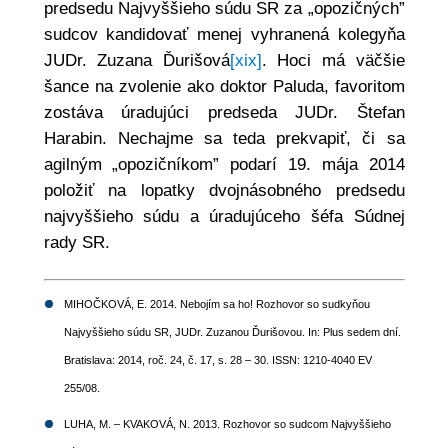
predsedu Najvyššieho súdu SR za „opozičných”
sudcov kandidovať menej vyhranená kolegyňa
JUDr. Zuzana Ďurišová
[xix]
. Hoci má väčšie
šance na zvolenie ako doktor Paluda, favoritom
zostáva úradujúci predseda JUDr. Štefan
Harabin. Nechajme sa teda prekvapiť, či sa
agilným „opozičníkom” podarí 19. mája 2014
položiť na lopatky dvojnásobného predsedu
najvyššieho súdu a úradujúceho šéfa Súdnej
rady SR.
MIHOČKOVÁ, E. 2014. Nebojím sa ho! Rozhovor so sudkyňou
Najvyššieho súdu SR, JUDr. Zuzanou Ďurišovou. In: Plus sedem dní.
Bratislava: 2014, roč. 24, č. 17, s. 28 – 30. ISSN: 1210-4040 EV
255/08.
LUHA, M. – KVAKOVÁ, N. 2013. Rozhovor so sudcom Najvyššieho