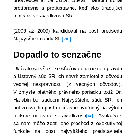
presvedčenia, že JUDr. Štefan Harabin konal
protiprávne a protiústavne, keď ako úradujúci
minister spravodlivosti SR
(2006 až 2009) kandidoval na post predsedu
Najvyššieho súdu SR
[viii]
.
Dopadlo to senzačne
Ukázalo sa však, že sťažovatelia nemali pravdu
a Ústavný súd SR ich návrh zamietol z dôvodu
vecnej nesprávnosti (z vecných dôvodov).
V zmysle platného právneho poriadku totiž Dr.
Harabin bol sudcom Najvyššieho súdu SR, len
bol zo svojho postu dočasne uvoľnený na výkon
funkcie ministra spravodlivosti
[ix]
. Akokoľvek
sa nám môže zdať jeho prechod z exekutívnej
funkcie na post najvyššieho predstaviteľa