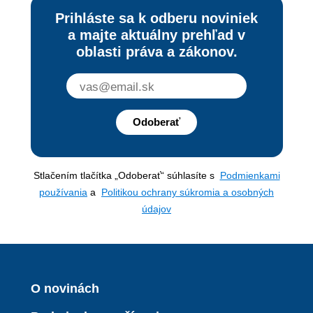
Prihláste sa k odberu noviniek
a majte aktuálny prehľad v
oblasti práva a zákonov.
Odoberať
Stlačením tlačítka „Odoberať“ súhlasíte s
Podmienkami
používania
a
Politikou ochrany súkromia a osobných
údajov
O novinách