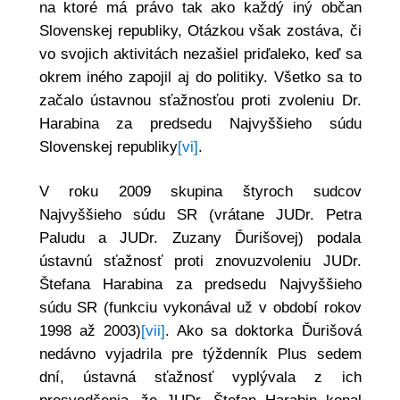
na ktoré má právo tak ako každý iný občan
Slovenskej republiky, Otázkou však zostáva, či
vo svojich aktivitách nezašiel priďaleko, keď sa
okrem iného zapojil aj do politiky. Všetko sa to
začalo ústavnou sťažnosťou proti zvoleniu Dr.
Harabina za predsedu Najvyššieho súdu
Slovenskej republiky
[vi]
.
V roku 2009 skupina štyroch sudcov
Najvyššieho súdu SR (vrátane JUDr. Petra
Paludu a JUDr. Zuzany Ďurišovej) podala
ústavnú sťažnosť proti znovuzvoleniu JUDr.
Štefana Harabina za predsedu Najvyššieho
súdu SR (funkciu vykonával už v období rokov
1998 až 2003)
[vii]
. Ako sa doktorka Ďurišová
nedávno vyjadrila pre týždenník Plus sedem
dní, ústavná sťažnosť vyplývala z ich