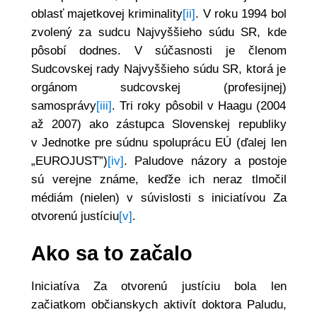
oblasť majetkovej kriminality
[ii]
. V roku 1994 bol
zvolený za sudcu Najvyššieho súdu SR, kde
pôsobí dodnes. V súčasnosti je členom
Sudcovskej rady Najvyššieho súdu SR, ktorá je
orgánom sudcovskej (profesijnej)
samosprávy
[iii]
. Tri roky pôsobil v Haagu (2004
až 2007) ako zástupca Slovenskej republiky
v Jednotke pre súdnu spoluprácu EÚ (ďalej len
„EUROJUST”)
[iv]
. Paludove názory a postoje
sú verejne známe, keďže ich neraz tlmočil
médiám (nielen) v súvislosti s iniciatívou Za
otvorenú justíciu
[v]
.
Ako sa to začalo
Iniciatíva Za otvorenú justíciu bola len
začiatkom občianskych aktivít doktora Paludu,