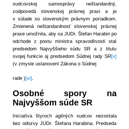
sudcovskej samosprávy neštandardný,
zodpovedá slovenskej právnej praxi a je
v súlade so slovenským právnym poriadkom.
Zmienená neštandardnosť slovenskej právnej
praxe umožnila, aby sa JUDr. Štefan Harabin po
odchode z postu ministra spravodlivosti stal
predsedom Najvyššieho súdu SR a z titulu
svojej funkcie aj predsedom Súdnej rady SR
[x]
(v zmysle ustanovení Zákona o Súdnej
rade )
[xi]
.
Osobné spory na
Najvyššom súde SR
Iniciatíva štyroch agilných sudcov nezostala
bez odozvy JUDr. Štefana Harabina. Predseda