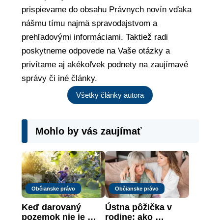
prispievame do obsahu Právnych novín vďaka
nášmu tímu najmä spravodajstvom a
prehľadovými informáciami. Taktiež radi
poskytneme odpovede na Vaše otázky a
privítame aj akékoľvek podnety na zaujímavé
správy či iné články.
Všetky články autora
Mohlo by vás zaujímať
Občianske právo
Občianske právo
Keď darovaný 
Ústna pôžička v 
pozemok nie je 
rodine: ako 