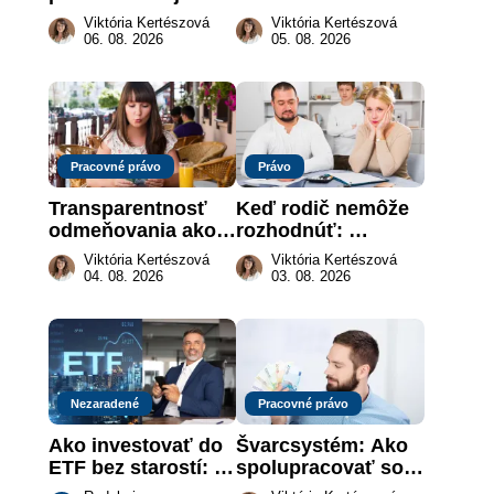
„hotová vec“: kedy 
vymôcť peniaze, 
Viktória Kertészová
Viktória Kertészová
môže darca žiadať 
keď na papieri nie 
06. 08. 2026
05. 08. 2026
dar späť
je takmer nič
Pracovné právo
Právo
Transparentnosť 
Keď rodič nemôže 
odmeňovania ako 
rozhodnúť: 
právna povinnosť: 
nahradenie prejavu 
Viktória Kertészová
Viktória Kertészová
revolúcia na 
vôle súdom v 
04. 08. 2026
03. 08. 2026
slovenskom trhu 
záujme dieťaťa
práce
Nezaradené
Pracovné právo
Ako investovať do 
Švarcsystém: Ako 
ETF bez starostí: 
spolupracovať so 
Investičné plány, 
živnostníkom 