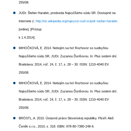
255/08.
JUDr. Štefan Harabin, predseda Najvyššieho súdu SR. Dostupné na
Internete z:
http://sk.wikipedia.org/najvyssi-sud-sr/judr-stefan-harabin.
[online]. [Prístup
k 1.4.2014].
MIHOČKOVÁ, E. 2014. Nebojím sa ho! Rozhovor so sudkyňou
Najvyššieho súdu SR, JUDr. Zuzanou Ďurišovou. In: Plus sedem dní.
Bratislava: 2014, roč. 24, č. 17, s. 28 – 30. ISSN: 1210-4040 EV
255/08.
MIHOČKOVÁ, E. 2014. Nebojím sa ho! Rozhovor so sudkyňou
Najvyššieho súdu SR, JUDr. Zuzanou Ďurišovou. In: Plus sedem dní.
Bratislava: 2014, roč. 24, č. 17, s. 28 – 30. ISSN: 1210-4040 EV
255/08.
BRÖSTL, A. 2010. Ústavné právo Slovenskej republiky. Plzeň: Aleš
Čeněk s.r.o., 2010, s. 318. ISBN: 978-80-7380-248-6.