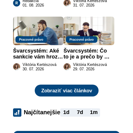
Redakcia
Viktória Kertészová
ktoré urobia prácu 
legálne a bez 
01. 08. 2026
31. 07. 2026
za vás
rizika?
Pracovné právo
Pracovné právo
Švarcsystém: Aké 
Švarcsystém: Čo 
sankcie vám hrozia 
to je a prečo by 
a prečo nestačí 
vás to malo 
Viktória Kertészová
Viktória Kertészová
zaplatiť pokutu?
zaujímať
30. 07. 2026
29. 07. 2026
Zobraziť viac článkov
Najčítanejšie
1d
7d
1m