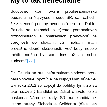
My to tak nenecháme
Sudcovia, ktorí tvoria protiharabinovskú
opozíciu na Najvyššom súde SR, sa rozhodli,
že zmienené postihy nenechajú len tak. Doktor
Paluda sa rozhodol o týchto personálnych
rozhodnutiach a opatreniach prehovoriť na
verejnosti so slovami: „S médiami mám
prevažne dobré skúsenosti. Veď keby nebolo
médií, možno by som dnes už ani nebol
sudcom!”
[xvi]
Dr. Paluda sa stal neformálnym vodcom proti-
harabinovskej opozície na Najvyššom súde SR
a v roku 2012 sa zapojil do politiky tým, že sa
ako nezávislý kandidát uchádzal o zvolenie za
poslanca Národnej rady SR na kandidátnej
listine strany Sloboda a Solidarita (ďalej len