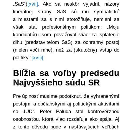
„SaS”)
[xvii]
. Ako sa neskôr vyjadril, názory
liberálnej strany SaS sú mu sympatické
a miestami sa s nimi stotožňuje, nemieni sa
však stať profesionálnym politikom: „Moju
kandidatúru som považoval viac za splatenie
dlhu (predstaviteľom SaS) za ochranný postoj
(nielen voči mne), než za (skutočný) vstup do
politiky.”
[xviii]
Blížia sa voľby predsedu
Najvyššieho súdu SR
Pre úplnosť musíme podotknúť, že vyhranenými
postojmi a občianskymi aj politickými aktivitami
sa JUDr. Peter Paluda stal kontroverznou
osobnosťou, ktorá viac rozdeľuje ako spája. Aj
z tohto dôvodu bude v nastávajúcich voľbách