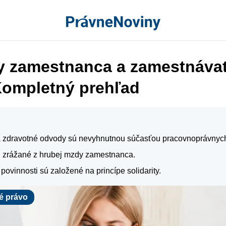
 zamestnanca a zamestnávat
Kompletný prehľad
a zdravotné odvody sú nevyhnutnou súčasťou pracovnoprávnych
 zrážané z hrubej mzdy zamestnanca.
ovinnosti sú založené na princípe solidarity.
é právo