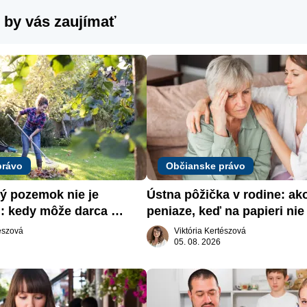
 by vás zaujímať
právo
Občianske právo
 pozemok nie je 
Ústna pôžička v rodine: ak
: kedy môže darca 
peniaze, keď na papieri nie 
päť
nič
tészová
Viktória Kertészová
05. 08. 2026