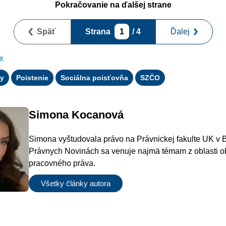
Pokračovanie na ďalšej strane
Späť
Strana
1
/ 4
Ďalej
x
y
Poistenie
Sociálna poisťovňa
SZČO
Simona Kocanová
Simona vyštudovala právo na Právnickej fakulte UK v B
Právnych Novinách sa venuje najmä témam z oblasti o
pracovného práva.
Všetky články autora