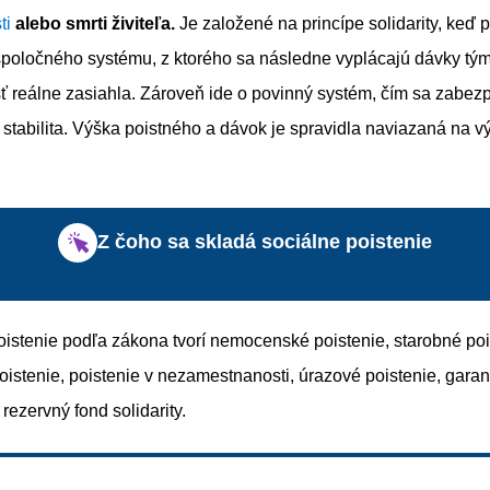
ti
alebo smrti živiteľa.
Je založené na princípe solidarity, keď p
spoločného systému, z ktorého sa následne vyplácajú dávky tým
ť reálne zasiahla. Zároveň ide o povinný systém, čím sa zabez
 stabilita. Výška poistného a dávok je spravidla naviazaná na v
Z čoho sa skladá sociálne poistenie
oistenie podľa zákona tvorí nemocenské poistenie, starobné poi
oistenie, poistenie v nezamestnanosti, úrazové poistenie, gara
 rezervný fond solidarity.