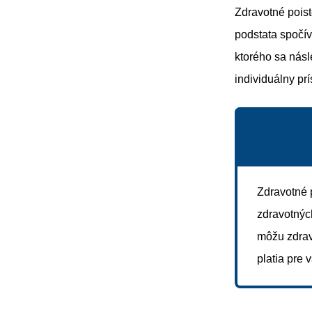
Zdravotné pois
podstata spočív
ktorého sa násl
individuálny prí
Zdravotné 
zdravotnýc
môžu zdrav
platia pre 