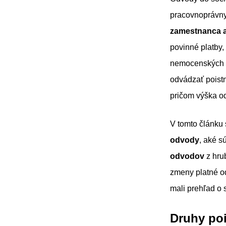
pracovnoprávny
zamestnanca a
povinné platby,
nemocenských dá
odvádzať poistn
pričom výška od
V tomto článku 
odvody
, aké s
odvodov
z hru
zmeny platné od
mali prehľad o 
Druhy poi