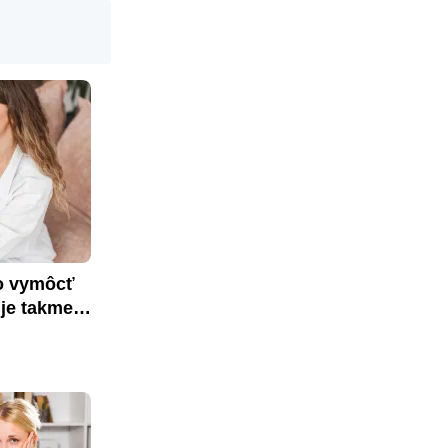
o vymôcť 
je takmer 