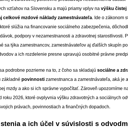
ch vzťahov na Slovensku a majú priamy vplyv na
výšku čiste
j celkové mzdové náklady zamestnávateľa
. Ide o zákonom 
 ktoré slúžia na financovanie sociálneho zabezpečenia, dôchod
vok, podpory v nezamestnanosti a zdravotnej starostlivosti. 
é sa týka zamestnancov, zamestnávateľov aj ďalších skupín po
vodov a ich rozdelenie presne upravujú osobitné právne predpi
sa podrobne pozrieme na to, z čoho sa skladajú
sociálne a zd
ú základné
povinnosti
zamestnanca a zamestnávateľa, aká je 
bej mzdy a ako si ich správne vypočítať. Zároveň upozorníme na
 roku 2026, ktoré ovplyvnia výšku zdravotných a sociálnych od
svojich právach, povinnostiach a finančných dopadoch.
stenia a ich účel v súvislosti s odvod