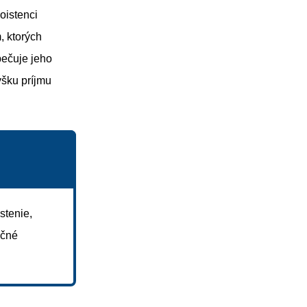
oistenci
, ktorých
pečuje jeho
ýšku príjmu
stenie,
nčné