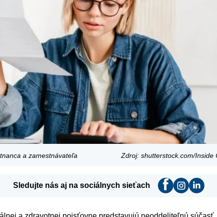
nanca a zamestnávateľa
Zdroj: shutterstock.com/Inside
Sledujte nás aj na sociálnych sieťach
lnej a zdravotnej poisťovne predstavujú neoddeliteľnú súčasť