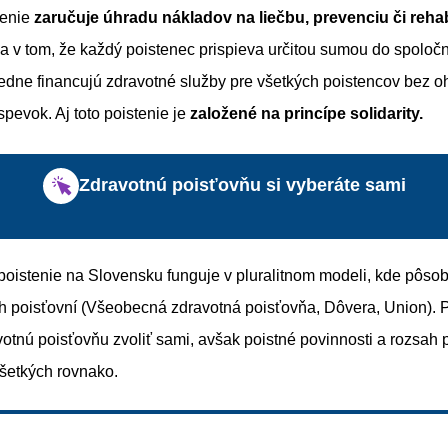
tenie
zaručuje úhradu nákladov na liečbu, prevenciu či rehabi
a v tom, že každý poistenec prispieva určitou sumou do spoloč
edne financujú zdravotné služby pre všetkých poistencov bez o
spevok. Aj toto poistenie je
založené na princípe solidarity.
Zdravotnú poisťovňu si vyberáte sami
poistenie na Slovensku funguje v pluralitnom modeli, kde pôsob
h poisťovní (Všeobecná zdravotná poisťovňa, Dôvera, Union). P
otnú poisťovňu zvoliť sami, avšak poistné povinnosti a rozsah 
všetkých rovnako.