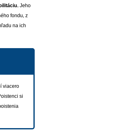
litáciu.
Jeho
ného fondu, z
hľadu na ich
í viacero
oistenci si
poistenia