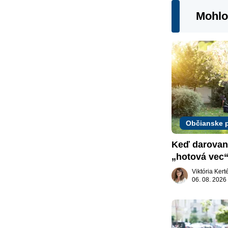
Mohlo
Občianske 
Keď darovaný
„hotová vec“
žiadať dar s
Viktória Ker
06. 08. 2026