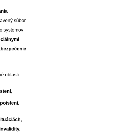
ania
avený súbor
do systémov
ociálnymi
abezpečenie
é oblasti:
stení
,
poistení.
ituáciách,
nvalidity,