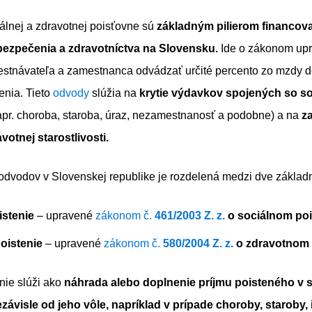
lnej a zdravotnej poisťovne sú
základným pilierom financov
bezpečenia a zdravotníctva na Slovensku.
Ide o zákonom upr
estnávateľa a zamestnanca odvádzať určité percento zo mzdy 
enia. Tieto
odvody
slúžia na
krytie výdavkov spojených so s
pr. choroba, staroba, úraz, nezamestnanosť a podobne) a na
z
votnej starostlivosti.
dvodov v Slovenskej republike je rozdelená medzi dve základn
istenie
– upravené
zákonom č.
461/2003 Z. z.
o sociálnom poi
oistenie
– upravené
zákonom č.
580/2004 Z. z.
o zdravotnom 
nie slúži ako
náhrada alebo doplnenie príjmu poisteného v s
ezávisle od jeho vôle, napríklad v prípade choroby, staroby, i