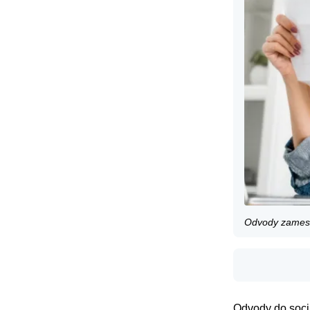
Odvody zamest
Odvody do sociá