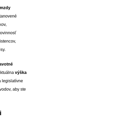
j mzdy
stanovené
kov,
Povinnosť
istencov,
sy.
ravotné
aktuálna
výška
 legislatívne
vodov, aby ste
mi