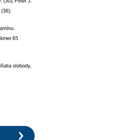
 (30), Peter J.
 (36).
tamínu.
akmer 65
ňatia slobody,