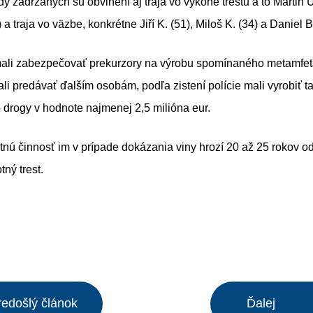
 zadržaných sú obvinení aj traja vo výkone trestu a to Martin U.
) a traja vo väzbe, konkrétne Jiří K. (51), Miloš K. (34) a Daniel B
ali zabezpečovať prekurzory na výrobu spomínaného metamfe
i predávať ďalším osobám, podľa zistení polície mali vyrobiť t
o drogy v hodnote najmenej 2,5 milióna eur.
tnú činnosť im v prípade dokázania viny hrozí 20 až 25 rokov od
ný trest.
redošlý článok
Ďalej