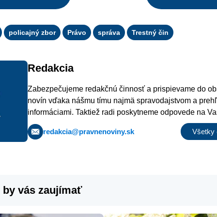
policajný zbor
Právo
správa
Trestný čin
Redakcia
Zabezpečujeme redakčnú činnosť a prispievame do o
novín vďaka nášmu tímu najmä spravodajstvom a preh
informáciami. Taktiež radi poskytneme odpovede na Va
privítame aj akékoľvek podnety na zaujímavé správy či 
redakcia@pravnenoviny.sk
Všetky 
 by vás zaujímať