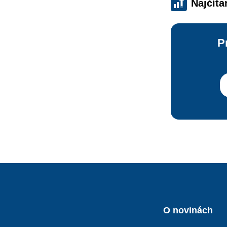
Najčíta
P
O novinách