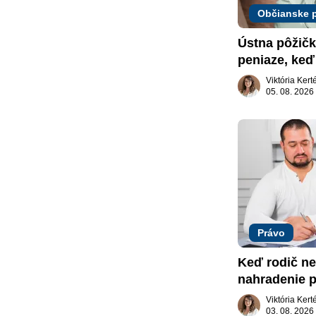
Občianske 
Ústna pôžičk
peniaze, keď 
nič
Viktória Ker
05. 08. 2026
Právo
Keď rodič ne
nahradenie p
záujme dieť
Viktória Ker
03. 08. 2026