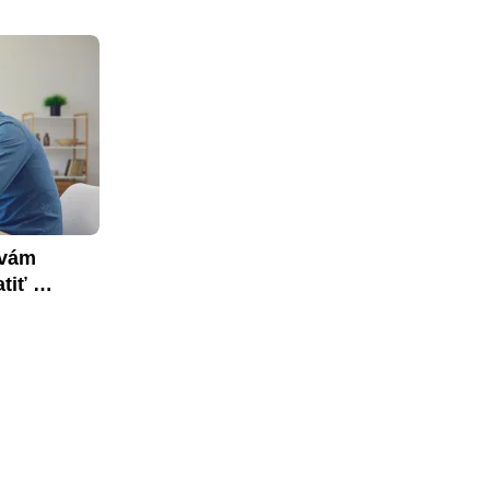
vám 
tiť 