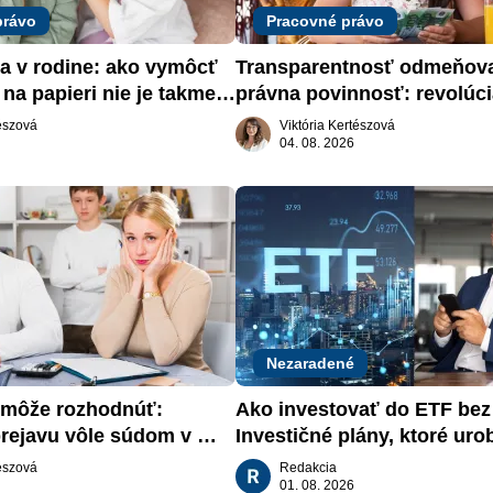
právo
Pracovné právo
a v rodine: ako vymôcť 
Transparentnosť odmeňova
na papieri nie je takmer 
právna povinnosť: revolúci
slovenskom trhu práce
tészová
Viktória Kertészová
04. 08. 2026
Nezaradené
môže rozhodnúť: 
Ako investovať do ETF bez s
rejavu vôle súdom v 
Investičné plány, ktoré urob
aťa
za vás
tészová
Redakcia
01. 08. 2026