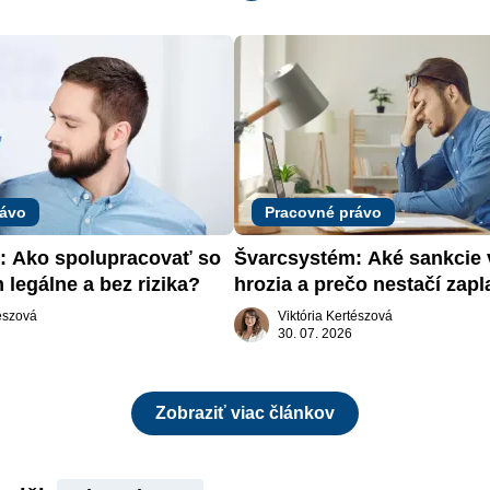
rávo
Pracovné právo
 Ako spolupracovať so 
Švarcsystém: Aké sankcie 
 legálne a bez rizika?
hrozia a prečo nestačí zapla
pokutu?
tészová
Viktória Kertészová
30. 07. 2026
Zobraziť viac článkov