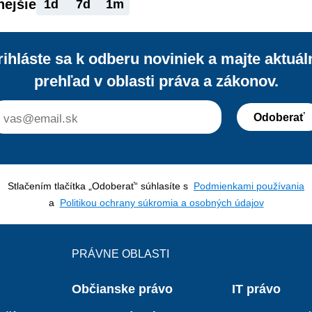
nejšie
1d
7d
1m
rihláste sa k odberu noviniek a majte aktuál
prehľad v oblasti práva a zákonov.
Odoberať
Stlačením tlačítka „Odoberať“ súhlasíte s
Podmienkami používania
a
Politikou ochrany súkromia a osobných údajov
PRÁVNE OBLASTI
Občianske právo
IT právo