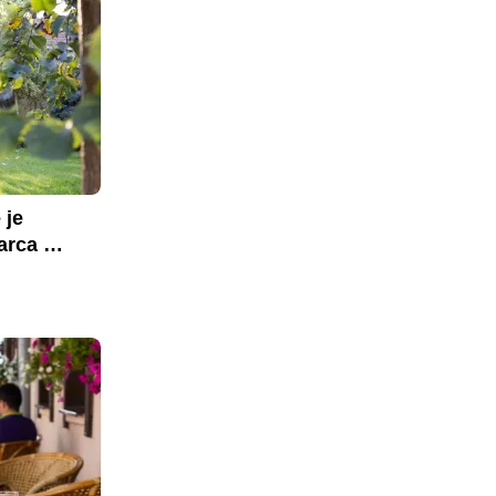
je 
rca 