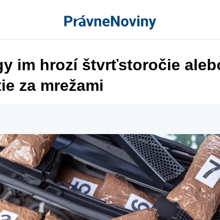
y im hrozí štvrťstoročie aleb
tie za mrežami