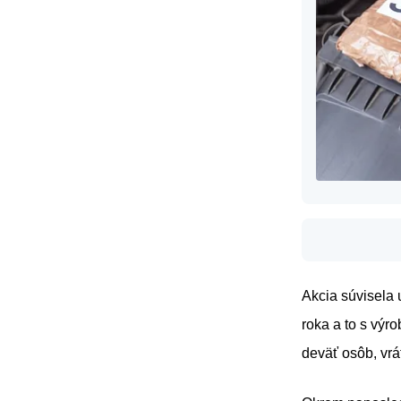
Akcia súvisela 
roka a to s výr
deväť osôb, vrá