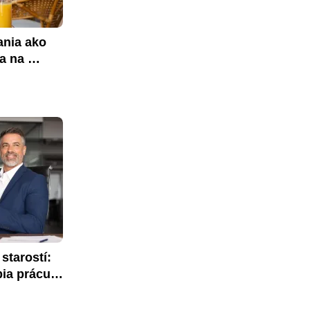
nia ako 
a na 
tarostí: 
ia prácu 