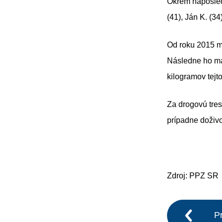
Okrem naposledy
(41), Ján K. (34
Od roku 2015 m
Následne ho mal
kilogramov tejt
Za drogovú tres
prípadne doživot
Zdroj: PPZ SR
P