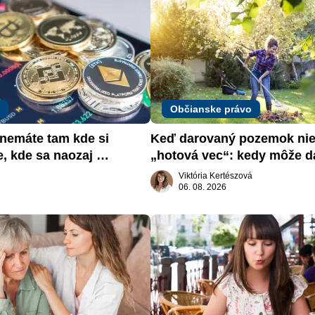
Občianske právo
emáte tam kde si 
Keď darovaný pozemok nie 
e, kde sa naozaj 
„hotová vec“: kedy môže da
žiadať dar späť
Viktória Kertészová
06. 08. 2026