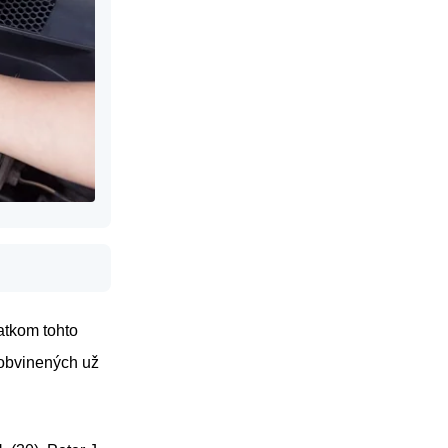
atkom tohto
 obvinených už