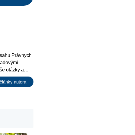
bsahu Právnych
ľadovými
še otázky a
iné články.
články autora