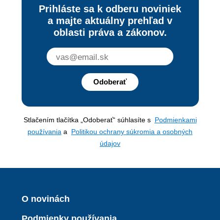
Prihláste sa k odberu noviniek
a majte aktuálny prehľad v
oblasti práva a zákonov.
Odoberať
Stlačením tlačítka „Odoberať“ súhlasíte s
Podmienkami
používania
a
Politikou ochrany súkromia a osobných
údajov
O novinách
Podmienky používania