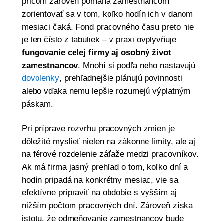
pričom zároveň pomáha zamestnancom
zorientovať sa v tom, koľko hodín ich v danom
mesiaci čaká. Fond pracovného času preto nie
je len číslo z tabuliek – v praxi ovplyvňuje
fungovanie celej firmy aj osobný život
zamestnancov
. Mnohí si podľa neho nastavujú
dovolenky
, prehľadnejšie plánujú povinnosti
alebo vďaka nemu lepšie rozumejú výplatným
páskam.
Pri príprave rozvrhu pracovných zmien je
dôležité myslieť nielen na zákonné limity, ale aj
na férové rozdelenie záťaže medzi pracovníkov.
Ak má firma jasný prehľad o tom, koľko dní a
hodín pripadá na konkrétny mesiac, vie sa
efektívne pripraviť na obdobie s vyšším aj
nižším počtom pracovných dní. Zároveň získa
istotu, že odmeňovanie zamestnancov bude