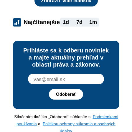
Zobraziť viac článkov
Najčítanejšie
1d
7d
1m
Prihláste sa k odberu noviniek
a majte aktuálny prehľad v
oblasti práva a zákonov.
Odoberať
Stlačením tlačítka „Odoberať“ súhlasíte s
Podmienkami
používania
a
Politikou ochrany súkromia a osobných
údajov