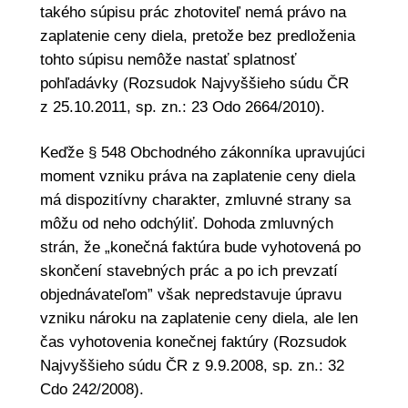
takého súpisu prác zhotoviteľ nemá právo na
zaplatenie ceny diela, pretože bez predloženia
tohto súpisu nemôže nastať splatnosť
pohľadávky (Rozsudok Najvyššieho súdu ČR
z 25.10.2011, sp. zn.: 23 Odo 2664/2010).
Keďže § 548 Obchodného zákonníka upravujúci
moment vzniku práva na zaplatenie ceny diela
má dispozitívny charakter, zmluvné strany sa
môžu od neho odchýliť. Dohoda zmluvných
strán, že „konečná faktúra bude vyhotovená po
skončení stavebných prác a po ich prevzatí
objednávateľom” však nepredstavuje úpravu
vzniku nároku na zaplatenie ceny diela, ale len
čas vyhotovenia konečnej faktúry (Rozsudok
Najvyššieho súdu ČR z 9.9.2008, sp. zn.: 32
Cdo 242/2008).