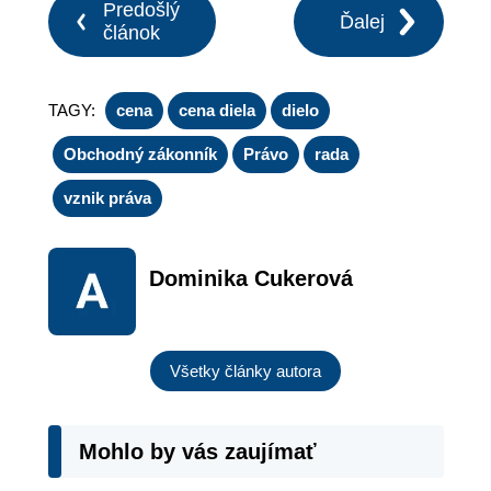
Predošlý
Ďalej
článok
TAGY:
cena
cena diela
dielo
Obchodný zákonník
Právo
rada
vznik práva
Dominika Cukerová
Všetky články autora
Mohlo by vás zaujímať