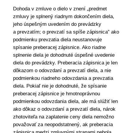
Dohoda v zmluve o dielo v znení „predmet
zmluvy je splnený riadnym dokončením diela,
jeho úspešným uvedením do prevádzky
a prevzatím; o prevzatí sa spíše zápisnica” ako
podmienku prevzatia diela neustanovuje
spísanie preberacej zápisnice. Ako riadne
splnenie diela je dohodnuté úspešné uvedenie
diela do prevádzky. Preberacia zápisnica je len
dôkazom o odovzdaní a prevzatí diela, a nie
podmienkou riadneho odovzdania a prevzatia
diela. Pokiaľ nie je dohodnuté, že spísanie
preberacej zápisnice je hmotnoprávnou
podmienkou odovzdania diela, ale má slúžiť len
ako dôkaz o odovzdaní a prevzatí diela, nárok
zhotoviteľa na zaplatenie ceny diela nemožno
považovať za neopodstatnený, ak preberacia
zápisnica medzi zmluvnými stranami nebola