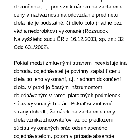
dokončenie, t.j. pre vznik nároku na zaplatenie
ceny v nadväznosti na odovzdanie predmetu
diela nie je podstatné, či dielo bolo (riadne bez
vád a nedorobkov) vykonané (Rozsudok
Najvyššieho súdu ČR z 16.12.2003, sp. zn.: 32
Odo 631/2002).
Pokiaľ medzi zmluvnými stranami neexistuje iná
dohoda, objednávateľ je povinný zaplatiť cenu
diela po jeho vykonaní, t.j. riadnom dokončení
diela. V praxi je častým inštrumentom
dojednávaným v rámci platobných podmienok
súpis vykonaných prác. Pokiaľ si zmluvné
strany dohodli, že nárok na zaplatenie ceny
diela vzniká zhotoviteľovi až po predložení
súpisu vykonaných prác odsúhlaseného
objednávateľom, potom v prípade absencie