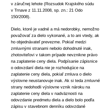
v záručnej lehote (Rozsudok Krajského súdu
v Trnave z 11.11.2008, sp. zn.: 21 Odo
150/2008).
Dielo, ktoré je vadné a má nedorobky, nemožno
považovať za dielo vykonané, a to ani vtedy, ak
ho objednávateľ prevezme. Pokiaľ medzi
zmluvnými stranami nebolo dohodnuté inak,
zhotoviteľovi v takom prípade nevznikne právo
na zaplatenie ceny diela. Podpísanie zápisnice
o odovzdaní diela nie je rozhodujúce na
zaplatenie ceny diela, pokiaľ zmluva o dielo
výslovne neustanovuje inak. Ak si teda zmluvné
strany nedohodli výslovne vznik nároku na
zaplatenie ceny diela v nadväznosti na
odovzdanie predmetu diela a dielo bolo podľa
zápisu v stavebnom denníku odovzdané