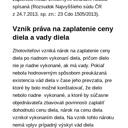
spísaná (Rozsudok Najvyššieho súdu ČR
z 24.7.2013, sp. zn.: 23 Cdo 1505/2013).
Vznik práva na zaplatenie ceny
diela a vady diela
Zhotoviteľovi vzniká nárok na zaplatenie ceny
diela po riadnom vykonaní diela, pričom dielo
nie je riadne vykonané, ak má vady. Pokiaľ
nebola hodnoverným spôsobom preukázaná
existencia vád diela v čase jeho prevzatia, pre
ktoré by bolo možné konštatovať, že dielo
nebolo riadne vykonané, a ktoré by súčasne
objednávateľa zbavovali povinnosti zaplatiť
dohodnutú cenu diela, nárok na cenu diela
vznikol vykonaním diela. Na vznik tohto nároku
nemá vplyv prípadný výskyt vád diela