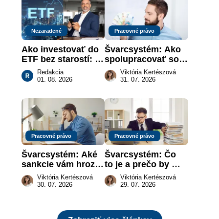
Nezaradené
Pracovné právo
Ako investovať do 
Švarcsystém: Ako 
ETF bez starostí: 
spolupracovať so 
Investičné plány, 
živnostníkom 
Redakcia
Viktória Kertészová
ktoré urobia prácu 
legálne a bez 
01. 08. 2026
31. 07. 2026
za vás
rizika?
Pracovné právo
Pracovné právo
Švarcsystém: Aké 
Švarcsystém: Čo 
sankcie vám hrozia 
to je a prečo by 
a prečo nestačí 
vás to malo 
Viktória Kertészová
Viktória Kertészová
zaplatiť pokutu?
zaujímať
30. 07. 2026
29. 07. 2026