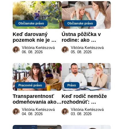
Občianske právo
Občianske právo
Keď darovaný 
Ústna pôžička v 
pozemok nie je 
rodine: ako 
„hotová vec“: kedy 
vymôcť peniaze, 
Viktória Kertészová
Viktória Kertészová
môže darca žiadať 
keď na papieri nie 
06. 08. 2026
05. 08. 2026
dar späť
je takmer nič
Pracovné právo
Právo
Transparentnosť 
Keď rodič nemôže 
odmeňovania ako 
rozhodnúť: 
právna povinnosť: 
nahradenie prejavu 
Viktória Kertészová
Viktória Kertészová
revolúcia na 
vôle súdom v 
04. 08. 2026
03. 08. 2026
slovenskom trhu 
záujme dieťaťa
práce