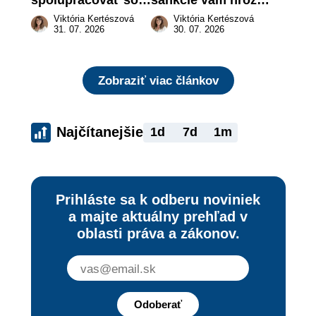
živnostníkom 
a prečo nestačí 
Viktória Kertészová
Viktória Kertészová
legálne a bez 
zaplatiť pokutu?
31. 07. 2026
30. 07. 2026
rizika?
Zobraziť viac článkov
Najčítanejšie
1d
7d
1m
Prihláste sa k odberu noviniek
a majte aktuálny prehľad v
oblasti práva a zákonov.
Odoberať