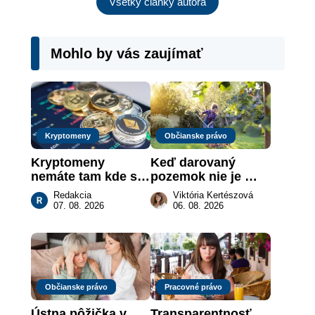
Všetky články autora
Mohlo by vás zaujímať
Kryptomeny
Občianske právo
Kryptomeny 
Keď darovaný 
nemáte tam kde si 
pozemok nie je 
myslíte: Viete, kde 
„hotová vec“: kedy 
Redakcia
Viktória Kertészová
sa naozaj 
môže darca žiadať 
07. 08. 2026
06. 08. 2026
nachádzajú?
dar späť
Občianske právo
Pracovné právo
Ústna pôžička v 
Transparentnosť 