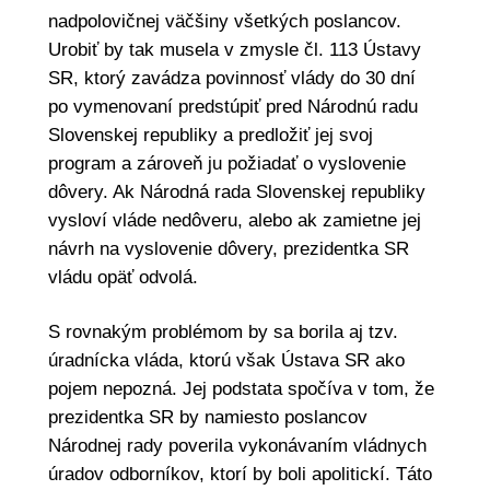
nadpolovičnej väčšiny všetkých poslancov.
Urobiť by tak musela v zmysle čl. 113 Ústavy
SR, ktorý zavádza povinnosť vlády do 30 dní
po vymenovaní predstúpiť pred Národnú radu
Slovenskej republiky a predložiť jej svoj
program a zároveň ju požiadať o vyslovenie
dôvery. Ak Národná rada Slovenskej republiky
vysloví vláde nedôveru, alebo ak zamietne jej
návrh na vyslovenie dôvery, prezidentka SR
vládu opäť odvolá.
S rovnakým problémom by sa borila aj tzv.
úradnícka vláda, ktorú však Ústava SR ako
pojem nepozná. Jej podstata spočíva v tom, že
prezidentka SR by namiesto poslancov
Národnej rady poverila vykonávaním vládnych
úradov odborníkov, ktorí by boli apolitickí. Táto