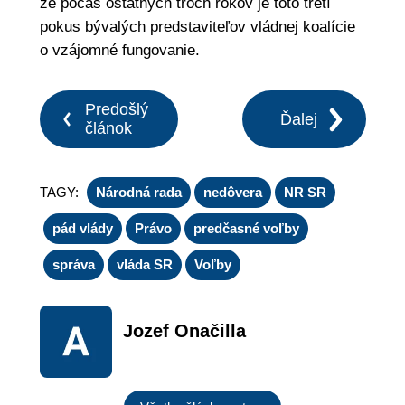
že počas ostatných troch rokov je toto tretí
pokus bývalých predstaviteľov vládnej koalície
o vzájomné fungovanie.
Predošlý
Ďalej
článok
TAGY:
Národná rada
nedôvera
NR SR
pád vlády
Právo
predčasné voľby
správa
vláda SR
Voľby
Jozef Onačilla