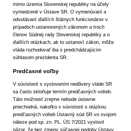
mimo územia Slovenskej republiky na účely
vymedzené v Ústave SR. O vymenúvaní a
odvolávaní ďalších štátnych funkcionárov v
prípadoch ustanovených zákonom a troch
členov Súdnej rady Slovenskej republiky a o
ďalších otázkach, ak to ustanoví zákon, môže
vláda rozhodovať iba s predchádzajúcim
súhlasom prezidenta SR.
Predčasné voľby
V súvislosti s vyslovením nedôvery vláde SR
sa často skloňuje termín predčasných volieb.
Táto možnosť zrejme nebude ústavne
priechodná, nakoľko v súvislosti s otázkou
predčasných volieb Ústavný súd SR vo svojom
náleze pod sp. zn. PL. ÚS 7/2021 vyslovil
názor, že bez zmeny súčasnej podoby Ústavy