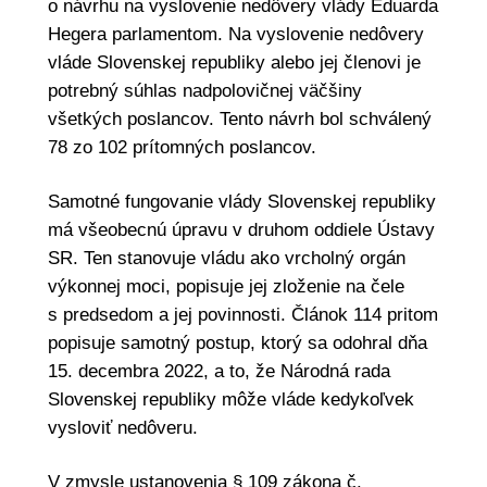
o návrhu na vyslovenie nedôvery vlády Eduarda
Hegera parlamentom. Na vyslovenie nedôvery
vláde Slovenskej republiky alebo jej členovi je
potrebný súhlas nadpolovičnej väčšiny
všetkých poslancov. Tento návrh bol schválený
78 zo 102 prítomných poslancov.
Samotné fungovanie vlády Slovenskej republiky
má všeobecnú úpravu v druhom oddiele Ústavy
SR. Ten stanovuje vládu ako vrcholný orgán
výkonnej moci, popisuje jej zloženie na čele
s predsedom a jej povinnosti. Článok 114 pritom
popisuje samotný postup, ktorý sa odohral dňa
15. decembra 2022, a to, že Národná rada
Slovenskej republiky môže vláde kedykoľvek
vysloviť nedôveru.
V zmysle ustanovenia § 109 zákona č.