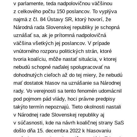
v parlamente, teda nadpolovičnou väčšinou
z celkového počtu 150 poslancov. To vyplýva
najmä z čl. 84 Ústavy SR, ktorý hovorí, že
Národná rada Slovenskej republiky je schopná
uznášať sa, ak je prítomná nadpolovičná
väčšina všetkých jej poslancov. V prípade
vnútorného rozporu politických strán, ktoré
tvoria koalíciu, môže nastať situácia, v ktorej
nebudú schopné naďalej spolupracovať na
dohodnutých cieľoch až do tej miery, že nebudú
mať dostatok hlasov na uznášanie sa Národnej
rady. Vo verejnosti sa tento fenomén udomácnil
pod pojmom pád vlády, hoci právne predpisy
takýto termín nepoznajú. Tieto okolnosti nastali
v Národnej rade Slovenskej republiky aj
v súčasnosti, kde na návrh koaličnej strany SaS
došlo dňa 15. decembra 2022 k hlasovaniu