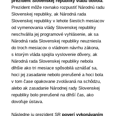
prezident Slovenskej republiky vládu odvolá
.
Prezident môže rovnako rozpustiť Národnú radu
Slovenskej republiky, ak Národná rada
Slovenskej republiky v lehote šiestich mesiacov
od vymenovania vlády Slovenskej republiky
neschválila jej programové vyhlásenie, ak sa
Národná rada Slovenskej republiky neuzniesla
do troch mesiacov o vládnom návrhu zákona,
s ktorým vláda spojila vyslovenie dôvery, ak
Národná rada Slovenskej republiky nebola
dlhšie ako tri mesiace spôsobilá uznášať sa,
hoci jej zasadanie nebolo prerušené a hoci bola
v tom čase opakovane zvolávaná na schôdzu,
alebo ak zasadanie Národnej rady Slovenskej
republiky bolo prerušené na dlhší čas, ako
dovoľuje ústava.
Následne ju prezident SR
poverí vykonávaním