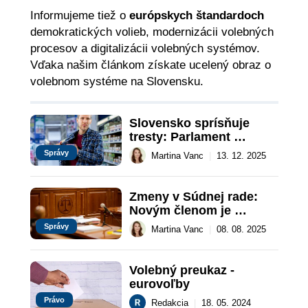
Informujeme tiež o
európskych štandardoch
demokratických volieb, modernizácii volebných
procesov a digitalizácii volebných systémov.
Vďaka našim článkom získate ucelený obraz o
volebnom systéme na Slovensku.
Slovensko sprísňuje 
tresty: Parlament 
schválil zmeny, 
Správy
Martina Vanc
|
13. 12. 2025
ovplyvnia krádeže aj 
voľby
Zmeny v Súdnej rade: 
Novým členom je 
Vladimír Monok
Správy
Martina Vanc
|
08. 08. 2025
Volebný preukaz - 
eurovoľby
Právo
Redakcia
|
18. 05. 2024