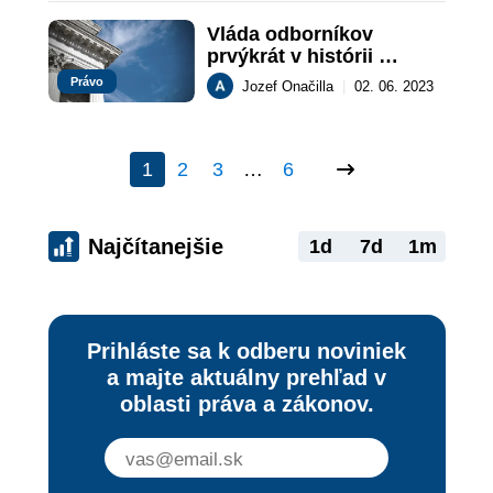
Vláda odborníkov 
prvýkrát v histórii 
Slovenska
Právo
Jozef Onačilla
|
02. 06. 2023
1
2
3
…
6
Najčítanejšie
1d
7d
1m
Prihláste sa k odberu noviniek
a majte aktuálny prehľad v
oblasti práva a zákonov.