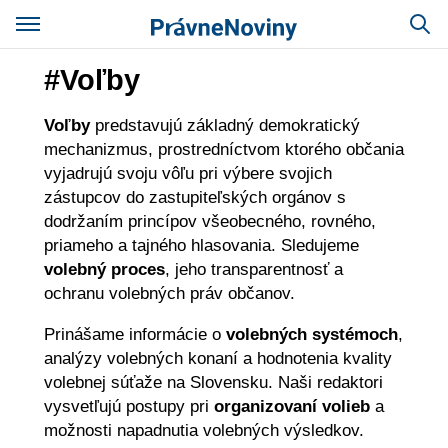
#Voľby
Voľby
predstavujú základný demokratický
mechanizmus, prostredníctvom ktorého občania
vyjadrujú svoju vôľu pri výbere svojich
zástupcov do zastupiteľských orgánov s
dodržaním princípov všeobecného, rovného,
priameho a tajného hlasovania. Sledujeme
volebný proces
, jeho transparentnosť a
ochranu volebných práv občanov.
Prinášame informácie o
volebných systémoch
,
analýzy volebných konaní a hodnotenia kvality
volebnej súťaže na Slovensku. Naši redaktori
vysvetľujú postupy pri
organizovaní volieb
a
možnosti napadnutia volebných výsledkov.