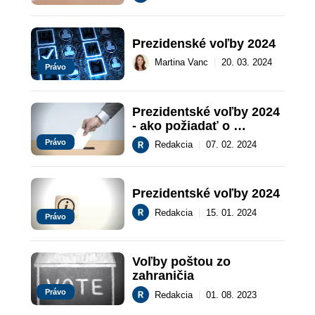
Prezidenské voľby 2024
Martina Vanc
|
20. 03. 2024
Právo
Prezidentské voľby 2024 
- ako požiadať o 
hlasovací preukaz
Právo
Redakcia
|
07. 02. 2024
Prezidentské voľby 2024
Redakcia
|
15. 01. 2024
Právo
Voľby poštou zo 
zahraničia
Právo
Redakcia
|
01. 08. 2023