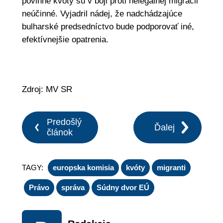
povinné kvóty sú v boji proti nelegálnej migrácii
neúčinné. Vyjadril nádej, že nadchádzajúce
bulharské predsedníctvo bude podporovať iné,
efektívnejšie opatrenia.
Zdroj: MV SR
Predošlý
Ďalej
článok
TAGY:
europska komisia
kvóty
migranti
Právo
správa
Súdny dvor EÚ