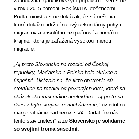
zabodovala „gabčíkovským prípadom“, keď sme
v roku 2015 pomohli Rakúsku s utečencami.
Podľa ministra sme dokázali, že sú riešenia,
ktoré dokážu udržať nulový sekundárny pohyb
migrantov a absolútnu bezpečnosť a pomôžu
krajine, ktorá je zaťažená vysokou mierou
migrácie.
„Aj preto Slovensko na rozdiel od Českej
republiky, Maďarska a Poľska bolo aktívne a
úspešné. Ukázalo sa, že tieto opatrenia sú
efektívne na rozdiel od povinných kvót, ktoré sa
ukázali ako maximálne neefektívne, aj preto sa
dnes v tejto skupine nenachádzame,“
uviedol na
margo situácie partnerov z V4. Dodal, že nás
tento stav „neteší“ a že
Slovensko je solidárne
so svojimi troma susedmi.