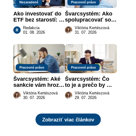
Nezaradené
Pracovné právo
Ako investovať do 
Švarcsystém: Ako 
ETF bez starostí: 
spolupracovať so 
Investičné plány, 
živnostníkom 
Redakcia
Viktória Kertészová
ktoré urobia prácu 
legálne a bez 
01. 08. 2026
31. 07. 2026
za vás
rizika?
Pracovné právo
Pracovné právo
Švarcsystém: Aké 
Švarcsystém: Čo 
sankcie vám hrozia 
to je a prečo by 
a prečo nestačí 
vás to malo 
Viktória Kertészová
Viktória Kertészová
zaplatiť pokutu?
zaujímať
30. 07. 2026
29. 07. 2026
Zobraziť viac článkov