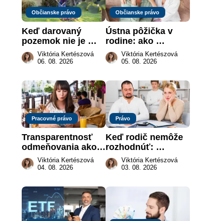
Občianske právo
Občianske právo
Keď darovaný 
Ústna pôžička v 
pozemok nie je 
rodine: ako 
„hotová vec“: kedy 
vymôcť peniaze, 
Viktória Kertészová
Viktória Kertészová
môže darca žiadať 
keď na papieri nie 
06. 08. 2026
05. 08. 2026
dar späť
je takmer nič
Pracovné právo
Právo
Transparentnosť 
Keď rodič nemôže 
odmeňovania ako 
rozhodnúť: 
právna povinnosť: 
nahradenie prejavu 
Viktória Kertészová
Viktória Kertészová
revolúcia na 
vôle súdom v 
04. 08. 2026
03. 08. 2026
slovenskom trhu 
záujme dieťaťa
práce