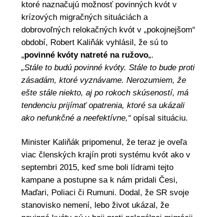
ktoré naznačujú možnosť povinných kvót v
krízových migračných situáciách a
dobrovoľných relokačných kvót v „pokojnejšom“
období, Robert
Kaliňák
vyhlásil, že sú to
„
povinné kvóty natreté na ružovo
„.
„Stále to budú povinné kvóty. Stále to bude proti
zásadám, ktoré vyznávame. Nerozumiem, že
ešte stále niekto, aj po rokoch skúseností, má
tendenciu prijímať opatrenia, ktoré sa ukázali
ako nefunkčné a neefektívne,“
opísal situáciu.
Minister Kaliňák
pripomenul, že teraz je oveľa
viac členských krajín proti systému kvót ako v
septembri 2015, keď sme boli lídrami tejto
kampane a postupne sa k nám pridali Česi,
Maďari, Poliaci či Rumuni. Dodal, že SR svoje
stanovisko nemení, lebo život ukázal, že