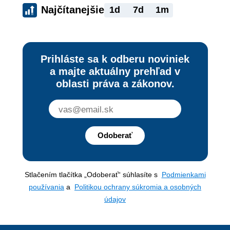
Najčítanejšie
1d
7d
1m
Prihláste sa k odberu noviniek
a majte aktuálny prehľad v
oblasti práva a zákonov.
Odoberať
Stlačením tlačítka „Odoberať“ súhlasíte s
Podmienkami
používania
a
Politikou ochrany súkromia a osobných
údajov