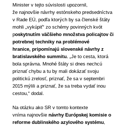
Minister v tejto súvislosti upozornil,
že najnovšie návrhy estónskeho predsedníctva
v Rade EÚ, podľa ktorých by sa členské štáty
mohli „vykúpiť“ zo schémy povinných kvót
p
oskytnutím väčšieho množstva policajtov či
potrebnej techniky na problémové
hranice, pripomínajú slovenské návrhy z
bratislavského summitu.
„Je to cesta, ktorá
bola správna. Mnohé štáty si dnes nechcú
priznať chybu a tu by mali dokázať svoju
politickú zrelosť, priznať, že sa v septembri
2015 mýlili a priznať, že sa treba vydať inou
cestou,“ dodal.
Na otázku ako SR v tomto kontexte
vníma najnovšie
návrhy Európskej komisie o
reforme dublinského azylového systému
,