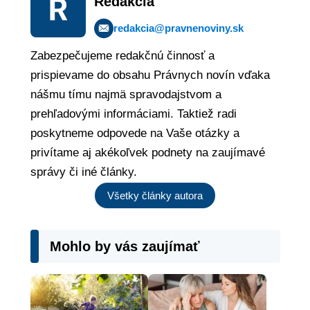
Redakcia
redakcia@pravnenoviny.sk
Zabezpečujeme redakčnú činnosť a
prispievame do obsahu Právnych novín vďaka
nášmu tímu najmä spravodajstvom a
prehľadovými informáciami. Taktiež radi
poskytneme odpovede na Vaše otázky a
privítame aj akékoľvek podnety na zaujímavé
správy či iné články.
Všetky články autora
Mohlo by vás zaujímať