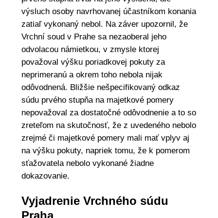
výsluch osoby navrhovanej účastníkom konania
zatiaľ vykonaný nebol. Na záver upozornil, že
Vrchní soud v Prahe sa nezaoberal jeho
odvolacou námietkou, v zmysle ktorej
považoval výšku poriadkovej pokuty za
neprimeranú a okrem toho nebola nijak
odôvodnená. Bližšie nešpecifikovaný odkaz
súdu prvého stupňa na majetkové pomery
nepovažoval za dostatočné odôvodnenie a to so
zreteľom na skutočnosť, že z uvedeného nebolo
zrejmé či majetkové pomery mali mať vplyv aj
na výšku pokuty, napriek tomu, že k pomerom
sťažovatela nebolo vykonané žiadne
dokazovanie.
Vyjadrenie Vrchného súdu
Praha