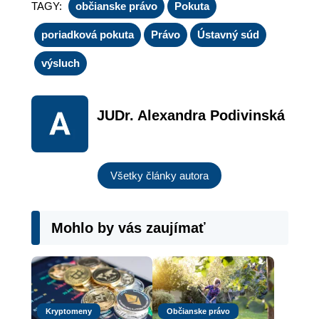
TAGY:
občianske právo
Pokuta
poriadková pokuta
Právo
Ústavný súd
výsluch
JUDr. Alexandra Podivinská
Všetky články autora
Mohlo by vás zaujímať
Kryptomeny
Občianske právo