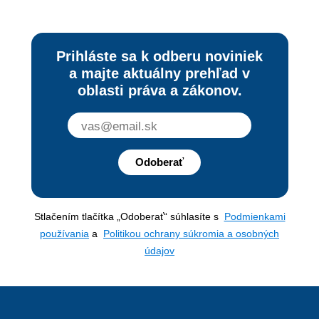
Prihláste sa k odberu noviniek
a majte aktuálny prehľad v
oblasti práva a zákonov.
Odoberať
Stlačením tlačítka „Odoberať“ súhlasíte s
Podmienkami
používania
a
Politikou ochrany súkromia a osobných
údajov