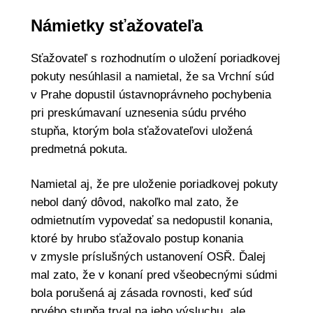
Námietky sťažovateľa
Sťažovateľ s rozhodnutím o uložení poriadkovej
pokuty nesúhlasil a namietal, že sa Vrchní súd
v Prahe dopustil ústavnoprávneho pochybenia
pri preskúmavaní uznesenia súdu prvého
stupňa, ktorým bola sťažovateľovi uložená
predmetná pokuta.
Namietal aj, že pre uloženie poriadkovej pokuty
nebol daný dôvod, nakoľko mal zato, že
odmietnutím vypovedať sa nedopustil konania,
ktoré by hrubo sťažovalo postup konania
v zmysle príslušných ustanovení OSŘ. Ďalej
mal zato, že v konaní pred všeobecnými súdmi
bola porušená aj zásada rovnosti, keď súd
prvého stupňa trval na jeho výsluchu, ale