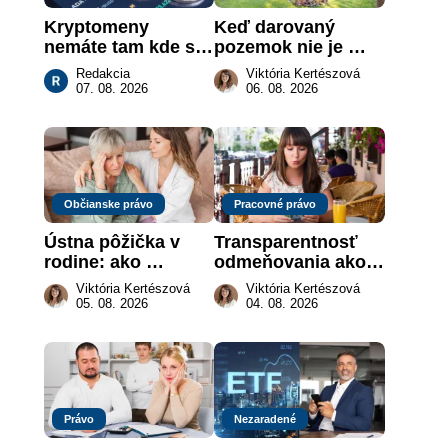
Kryptomeny 
Keď darovaný 
nemáte tam kde si 
pozemok nie je 
myslíte: Viete, kde 
„hotová vec“: kedy 
Redakcia
Viktória Kertészová
sa naozaj 
môže darca žiadať 
07. 08. 2026
06. 08. 2026
nachádzajú?
dar späť
Občianske právo
Pracovné právo
Ústna pôžička v 
Transparentnosť 
rodine: ako 
odmeňovania ako 
vymôcť peniaze, 
právna povinnosť: 
Viktória Kertészová
Viktória Kertészová
keď na papieri nie 
revolúcia na 
05. 08. 2026
04. 08. 2026
je takmer nič
slovenskom trhu 
práce
Právo
Nezaradené