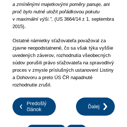
a zmíněnými majetkovými poměry panuje, ani
proč bylo nutné uložit pořádkovou pokutu
v maximální výši.”,
(US 3664/14 z 1. septembra
2015).
Ostatné námietky sťažovateľa považoval za
zjavne neopodstatnené, čo sa však týka vyššie
uvedených záverov, rozhodnutia všeobecných
súdov porušili právo sťažovateľa na spravodlivý
proces v zmysle príslušných ustanovení Listiny
a Dohovoru a preto ÚS ČR napadnuté
rozhodnutie zrušil.
Predošlý
Ďalej
článok