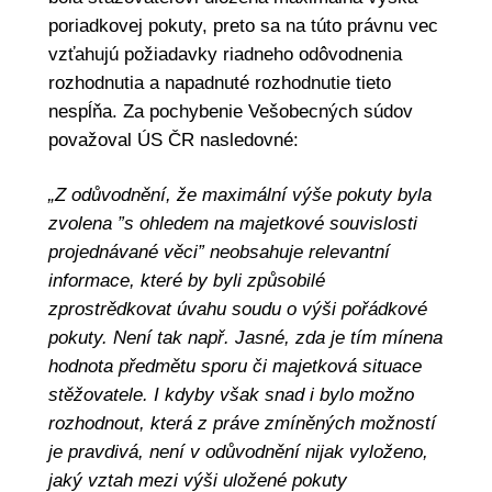
poriadkovej pokuty, preto sa na túto právnu vec
vzťahujú požiadavky riadneho odôvodnenia
rozhodnutia a napadnuté rozhodnutie tieto
nespĺňa. Za pochybenie Vešobecných súdov
považoval ÚS ČR nasledovné:
„Z odůvodnění, že maximální výše pokuty byla
zvolena ”s ohledem na majetkové souvislosti
projednávané věci” neobsahuje relevantní
informace, které by byli způsobilé
zprostrědkovat úvahu soudu o výši pořádkové
pokuty. Není tak např. Jasné, zda je tím mínena
hodnota předmětu sporu či majetková situace
stěžovatele. I kdyby však snad i bylo možno
rozhodnout, která z práve zmíněných možností
je pravdivá, není v odůvodnění nijak vyloženo,
jaký vztah mezi výši uložené pokuty