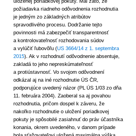
uloženej poriadkovej pokuty. Mal zato, že
požiadavka riadneho odôvodnenia rozhodnutia
je jedným zo základných atribútov
spravodlivého procesu. Dodržanie tejto
povinnosti má zabezpečiť transparentnosť
a kontrolovateľnosť rozhodovania súdov
a vylúčiť ľubovôľu (
US 3664/14 z 1. septembra
2015
). Ak v rozhodnutí odôvodnenie absentuje,
zakladá to jeho nepreskúmateľnosť
a protiústavnosť. Vo svojom odôvodnení
odkázal aj na iné rozhodnutie ÚS ČR,
podporujúce uvedený názor (PL ÚS 1/03 zo dňa
11. februára 2004). Zaoberal sa aj povahou
rozhodnutia, pričom dospel k záveru, že
nakoľko rozhodnutie o uložení poriadkovej
pokuty je spôsobilé zasiahnuť do práv účastníka
konania, okrem uvedeného, v danom prípade
bola sťažovateľovi uložená maximálna výška