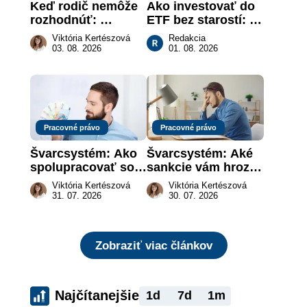
Keď rodič nemôže 
Ako investovať do 
rozhodnúť: 
ETF bez starostí: 
nahradenie prejavu 
Investičné plány, 
Viktória Kertészová
Redakcia
vôle súdom v 
ktoré urobia prácu 
03. 08. 2026
01. 08. 2026
záujme dieťaťa
za vás
Pracovné právo
Pracovné právo
Švarcsystém: Ako 
Švarcsystém: Aké 
spolupracovať so 
sankcie vám hrozia 
živnostníkom 
a prečo nestačí 
Viktória Kertészová
Viktória Kertészová
legálne a bez 
zaplatiť pokutu?
31. 07. 2026
30. 07. 2026
rizika?
Zobraziť viac článkov
Najčítanejšie
1d
7d
1m