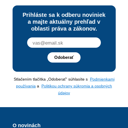
Prihláste sa k odberu noviniek
a majte aktuálny prehľad v
oblasti práva a zákonov.
Odoberať
Stlačením tlačítka „Odoberať“ súhlasíte s
Podmienkami
používania
a
Politikou ochrany súkromia a osobných
údajov
O novinách