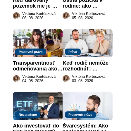
pozemok nie je 
rodine: ako 
„hotová vec“: kedy 
vymôcť peniaze, 
Viktória Kertészová
Viktória Kertészová
môže darca žiadať 
keď na papieri nie 
06. 08. 2026
05. 08. 2026
dar späť
je takmer nič
Pracovné právo
Právo
Transparentnosť 
Keď rodič nemôže 
odmeňovania ako 
rozhodnúť: 
právna povinnosť: 
nahradenie prejavu 
Viktória Kertészová
Viktória Kertészová
revolúcia na 
vôle súdom v 
04. 08. 2026
03. 08. 2026
slovenskom trhu 
záujme dieťaťa
práce
Nezaradené
Pracovné právo
Ako investovať do 
Švarcsystém: Ako 