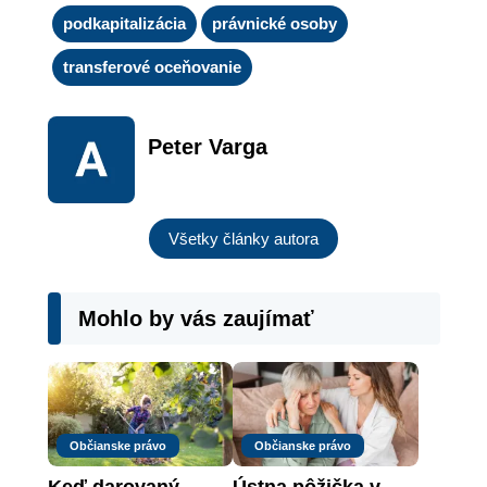
podkapitalizácia
právnické osoby
transferové oceňovanie
Peter Varga
Všetky články autora
Mohlo by vás zaujímať
Občianske právo
Občianske právo
Keď darovaný 
Ústna pôžička v 