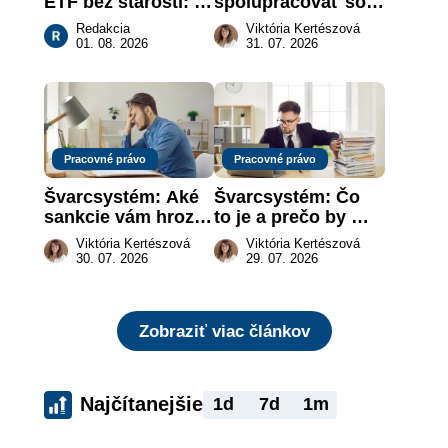
ETF bez starostí: 
spolupracovať so 
Investičné plány, 
živnostníkom 
Redakcia
Viktória Kertészová
ktoré urobia prácu 
legálne a bez 
01. 08. 2026
31. 07. 2026
za vás
rizika?
Pracovné právo
Pracovné právo
Švarcsystém: Aké 
Švarcsystém: Čo 
sankcie vám hrozia 
to je a prečo by 
a prečo nestačí 
vás to malo 
Viktória Kertészová
Viktória Kertészová
zaplatiť pokutu?
zaujímať
30. 07. 2026
29. 07. 2026
Zobraziť viac článkov
Najčítanejšie
1d
7d
1m