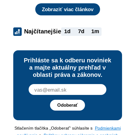
Zobraziť viac článkov
Najčítanejšie
1d
7d
1m
Prihláste sa k odberu noviniek
a majte aktuálny prehľad v
oblasti práva a zákonov.
Odoberať
Stlačením tlačítka „Odoberať“ súhlasíte s
Podmienkami