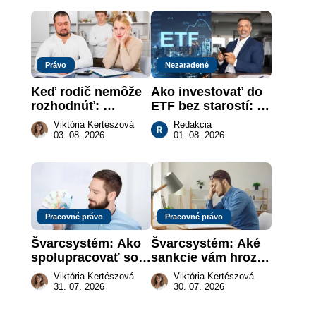
práce
Právo
Nezaradené
Keď rodič nemôže 
Ako investovať do 
rozhodnúť: 
ETF bez starostí: 
nahradenie prejavu 
Investičné plány, 
Viktória Kertészová
Redakcia
vôle súdom v 
ktoré urobia prácu 
03. 08. 2026
01. 08. 2026
záujme dieťaťa
za vás
Pracovné právo
Pracovné právo
Švarcsystém: Ako 
Švarcsystém: Aké 
spolupracovať so 
sankcie vám hrozia 
živnostníkom 
a prečo nestačí 
Viktória Kertészová
Viktória Kertészová
legálne a bez 
zaplatiť pokutu?
31. 07. 2026
30. 07. 2026
rizika?