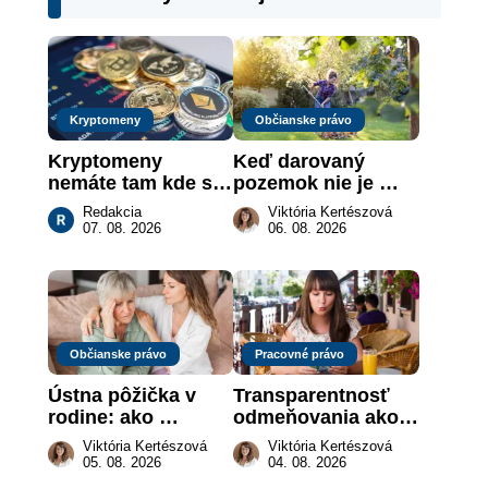
Kryptomeny
Občianske právo
Kryptomeny 
Keď darovaný 
nemáte tam kde si 
pozemok nie je 
myslíte: Viete, kde 
„hotová vec“: kedy 
Redakcia
Viktória Kertészová
sa naozaj 
môže darca žiadať 
07. 08. 2026
06. 08. 2026
nachádzajú?
dar späť
Občianske právo
Pracovné právo
Ústna pôžička v 
Transparentnosť 
rodine: ako 
odmeňovania ako 
vymôcť peniaze, 
právna povinnosť: 
Viktória Kertészová
Viktória Kertészová
keď na papieri nie 
revolúcia na 
05. 08. 2026
04. 08. 2026
je takmer nič
slovenskom trhu 