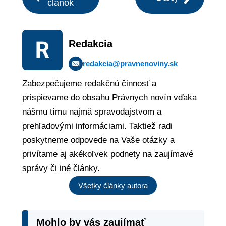
článok
Redakcia
redakcia@pravnenoviny.sk
Zabezpečujeme redakčnú činnosť a
prispievame do obsahu Právnych novín vďaka
nášmu tímu najmä spravodajstvom a
prehľadovými informáciami. Taktiež radi
poskytneme odpovede na Vaše otázky a
privítame aj akékoľvek podnety na zaujímavé
správy či iné články.
Všetky články autora
Mohlo by vás zaujímať