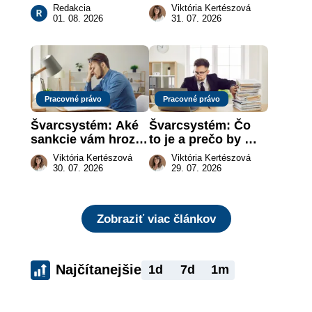
Investičné plány, 
živnostníkom 
Redakcia
Viktória Kertészová
ktoré urobia prácu 
legálne a bez 
01. 08. 2026
31. 07. 2026
za vás
rizika?
Pracovné právo
Pracovné právo
Švarcsystém: Aké 
Švarcsystém: Čo 
sankcie vám hrozia 
to je a prečo by 
a prečo nestačí 
vás to malo 
Viktória Kertészová
Viktória Kertészová
zaplatiť pokutu?
zaujímať
30. 07. 2026
29. 07. 2026
Zobraziť viac článkov
Najčítanejšie
1d
7d
1m