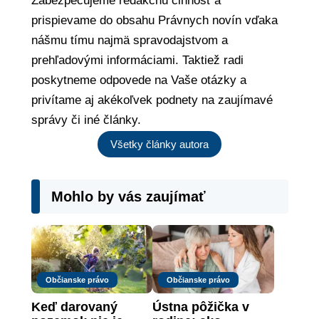
Zabezpečujeme redakčnú činnosť a
prispievame do obsahu Právnych novín vďaka
nášmu tímu najmä spravodajstvom a
prehľadovými informáciami. Taktiež radi
poskytneme odpovede na Vaše otázky a
privítame aj akékoľvek podnety na zaujímavé
správy či iné články.
Všetky články autora
Mohlo by vás zaujímať
Občianske právo
Občianske právo
Keď darovaný 
Ústna pôžička v 