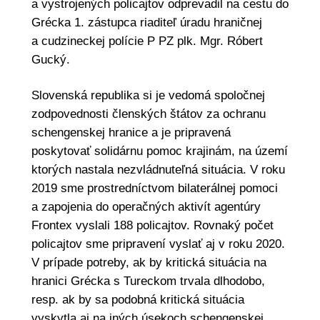
a vystrojených policajtov odprevadil na cestu do
Grécka 1. zástupca riaditeľ úradu hraničnej
a cudzineckej polície P PZ plk. Mgr. Róbert
Gucký.
Slovenská republika si je vedomá spoločnej
zodpovednosti členských štátov za ochranu
schengenskej hranice a je pripravená
poskytovať solidárnu pomoc krajinám, na území
ktorých nastala nezvládnuteľná situácia. V roku
2019 sme prostredníctvom bilaterálnej pomoci
a zapojenia do operačných aktivít agentúry
Frontex vyslali 188 policajtov. Rovnaký počet
policajtov sme pripravení vyslať aj v roku 2020.
V prípade potreby, ak by kritická situácia na
hranici Grécka s Tureckom trvala dlhodobo,
resp. ak by sa podobná kritická situácia
vyskytla aj na iných úsekoch schengenskej