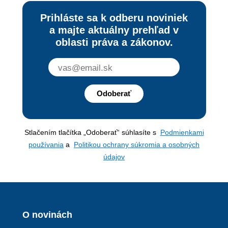
Prihláste sa k odberu noviniek
a majte aktuálny prehľad v
oblasti práva a zákonov.
Odoberať
Stlačením tlačítka „Odoberať“ súhlasíte s
Podmienkami
používania
a
Politikou ochrany súkromia a osobných
údajov
O novinách