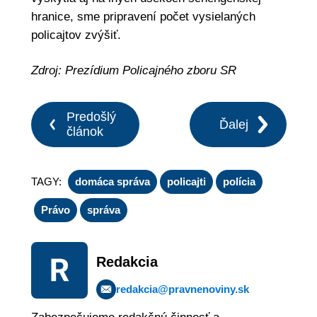
hranice, sme pripravení počet vysielaných
policajtov zvýšiť.
Zdroj: Prezídium Policajného zboru SR
Predošlý
Ďalej
článok
TAGY:
domáca správa
policajti
polícia
Právo
správa
Redakcia
redakcia@pravnenoviny.sk