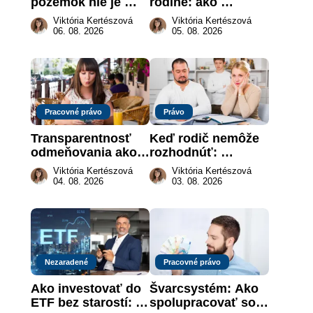
pozemok nie je 
rodine: ako 
„hotová vec“: kedy 
vymôcť peniaze, 
Viktória Kertészová
Viktória Kertészová
môže darca žiadať 
keď na papieri nie 
06. 08. 2026
05. 08. 2026
dar späť
je takmer nič
Pracovné právo
Právo
Transparentnosť 
Keď rodič nemôže 
odmeňovania ako 
rozhodnúť: 
právna povinnosť: 
nahradenie prejavu 
Viktória Kertészová
Viktória Kertészová
revolúcia na 
vôle súdom v 
04. 08. 2026
03. 08. 2026
slovenskom trhu 
záujme dieťaťa
práce
Nezaradené
Pracovné právo
Ako investovať do 
Švarcsystém: Ako 
ETF bez starostí: 
spolupracovať so 