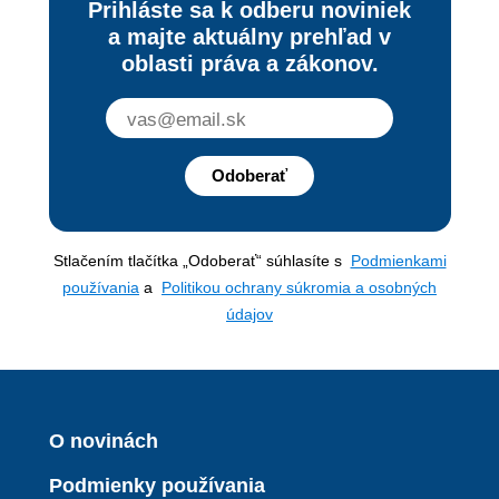
Prihláste sa k odberu noviniek
a majte aktuálny prehľad v
oblasti práva a zákonov.
Odoberať
Stlačením tlačítka „Odoberať“ súhlasíte s
Podmienkami
používania
a
Politikou ochrany súkromia a osobných
údajov
O novinách
Podmienky používania