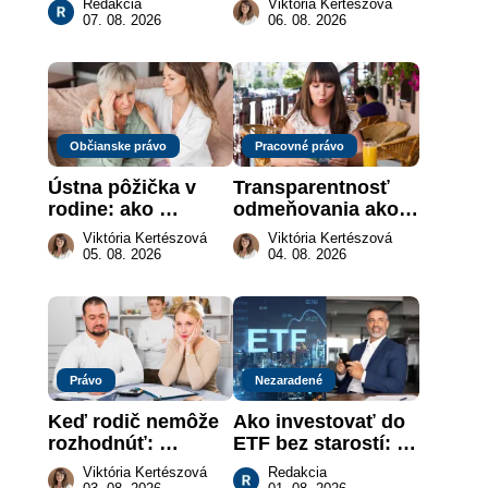
Redakcia
Viktória Kertészová
sa naozaj 
môže darca žiadať 
07. 08. 2026
06. 08. 2026
nachádzajú?
dar späť
Občianske právo
Pracovné právo
Ústna pôžička v 
Transparentnosť 
rodine: ako 
odmeňovania ako 
vymôcť peniaze, 
právna povinnosť: 
Viktória Kertészová
Viktória Kertészová
keď na papieri nie 
revolúcia na 
05. 08. 2026
04. 08. 2026
je takmer nič
slovenskom trhu 
práce
Právo
Nezaradené
Keď rodič nemôže 
Ako investovať do 
rozhodnúť: 
ETF bez starostí: 
nahradenie prejavu 
Investičné plány, 
Viktória Kertészová
Redakcia
vôle súdom v 
ktoré urobia prácu 